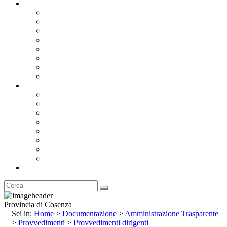
Documentazione
Albo Pretorio OnLine
Bandi e Avvisi di Gara
Concorsi e ricerca personale
Bilanci
Amministrazione Trasparente
Statuto
Regolamenti
Provincia
Stemma e Gonfalone
Palazzo della Provincia
Le Sedi della Provincia
Territorio
I Comuni
Enti e Istituzioni
Rubrica
Provincia di Cosenza
Sei in:
Home
>
Documentazione
>
Amministrazione Trasparente
>
Provvedimenti
>
Provvedimenti dirigenti