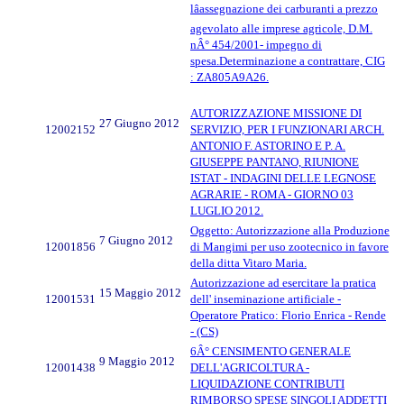
lâassegnazione dei carburanti a prezzo
agevolato alle imprese agricole, D.M.
nÂ° 454/2001- impegno di
spesa.Determinazione a contrattare, CIG
: ZA805A9A26.
AUTORIZZAZIONE MISSIONE DI
27 Giugno 2012
12002152
SERVIZIO, PER I FUNZIONARI ARCH.
ANTONIO F. ASTORINO E P. A.
GIUSEPPE PANTANO, RIUNIONE
ISTAT - INDAGINI DELLE LEGNOSE
AGRARIE - ROMA - GIORNO 03
LUGLIO 2012.
Oggetto: Autorizzazione alla Produzione
7 Giugno 2012
12001856
di Mangimi per uso zootecnico in favore
della ditta Vitaro Maria.
Autorizzazione ad esercitare la pratica
15 Maggio 2012
12001531
dell' inseminazione artificiale -
Operatore Pratico: Florio Enrica - Rende
- (CS)
6Â° CENSIMENTO GENERALE
9 Maggio 2012
12001438
DELL'AGRICOLTURA -
LIQUIDAZIONE CONTRIBUTI
RIMBORSO SPESE SINGOLI ADDETTI