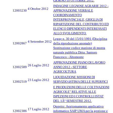
GIORNO 10 OTTOBRE 2012.
INDAGINE LEGNOSE AGRARIE 2012 -
4 Ottobre 2012
12003230
APPROVAZIONE VERBALE
COORDINAMENTO
INTERPROVINCIALE, GRIGLIA DI
RIPARTIZIONE DEL CONTRIBUTO ED
ELENCO DIPENDENTI INTERESSATI
ALLO SVOLGIMENTO.
Legge n. 30 del 15/01/1991 (Disciplina
4 Settembre 2012
12002867
della riproduzione anomale)
Sostituzione codice stazione di monta
naturale pubblica Ditta: Santoro
Francesco - Altomonte
APPROVAZIONE PIANO DI LAVORO
26 Luglio 2012
12002589
ANNO 2012 - SETTORE
AGRICOLTURA
LIQUIDAZIONE MISSIONI DI
23 Luglio 2012
12002519
SERVIZIO âSTIMA DELLE SUPERFICI
E PRODUZIONI DELLE COLTIVAZIONI
AGRICOLE" RELATIVE ALLE
ISPEZIONI ED I CONTROLLI ISTAT
DEL 1Â° SEMESTRE 2012.
Oggetto: Aggiornamento applicativo
17 Luglio 2012
12002386
informatico SAIP UMA per la gestione e