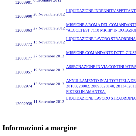
6 Dicembre 2012
12003981
LIQUIDAZIONE INDENNITA' SPETTANT
28 Novembre 2012
12003900
MISSIONE A ROMA DEL COMANDANTE 
27 Novembre 2012
12003863
"ALCOLTEST 7110 MK III" IN DOTAZ
LIQUIDAZIONE LAVORO STRAORDINAR
15 Novembre 2012
12003772
MISSIONE COMANDANTE DOTT. GIUSEP
27 Settembre 2012
12003177
ASSEGNAZIONE IN VIA CONTINUATIVA 
19 Settembre 2012
12003057
ANNULLAMENTO IN AUTOTUTELA DEI VERBAL
13 Settembre 2012
12002974
28103, 28002, 28093, 28140, 28134, 2
PIETRO IN AMANTEA.
LIQUIDAZIONE LAVORO STRAORDINAR
11 Settembre 2012
12002939
Informazioni a margine