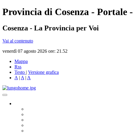
Provincia di Cosenza - Portale -
Cosenza - La Provincia per Voi
Vai al contenuto
venerdì 07 agosto 2026 ore: 21.52
Mappa
Rss
Testo
|
Versione grafica
A
|
A
|
A
Governo
Presidente
Consiglio Provinciale
Consiglieri Delegati
Assemblea dei Sindaci
Commissioni Consiliari