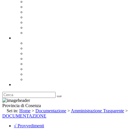
Bandi e Avvisi di Gara
Concorsi e ricerca personale
Bilanci
Amministrazione Trasparente
Statuto
Regolamenti
Provincia
Stemma e Gonfalone
Palazzo della Provincia
Le Sedi della Provincia
Territorio
I Comuni
Enti e Istituzioni
Rubrica
Provincia di Cosenza
Sei in:
Home
>
Documentazione
>
Amministrazione Trasparente
>
DOCUMENTAZIONE
√ Provvedimenti