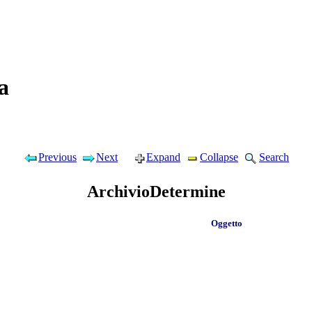
a
Previous
Next
Expand
Collapse
Search
ArchivioDetermine
Oggetto