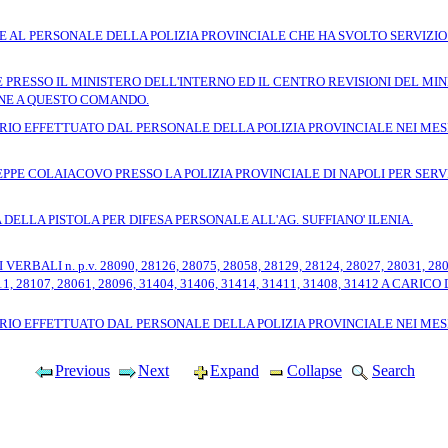
E AL PERSONALE DELLA POLIZIA PROVINCIALE CHE HA SVOLTO SERVIZIO
PRESSO IL MINISTERO DELL'INTERNO ED IL CENTRO REVISIONI DEL MIN
IONE A QUESTO COMANDO.
IO EFFETTUATO DAL PERSONALE DELLA POLIZIA PROVINCIALE NEI MESI
PE COLAIACOVO PRESSO LA POLIZIA PROVINCIALE DI NAPOLI PER SERVI
DELLA PISTOLA PER DIFESA PERSONALE ALL'AG. SUFFIANO' ILENIA.
I n. p.v. 28090, 28126, 28075, 28058, 28129, 28124, 28027, 28031, 28071,
8111, 28107, 28061, 28096, 31404, 31406, 31414, 31411, 31408, 31412 A 
IO EFFETTUATO DAL PERSONALE DELLA POLIZIA PROVINCIALE NEI MESI 
Previous
Next
Expand
Collapse
Search