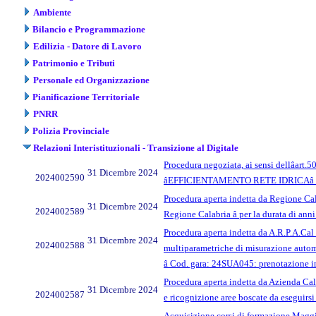
Ambiente
Bilancio e Programmazione
Edilizia - Datore di Lavoro
Patrimonio e Tributi
Personale ed Organizzazione
Pianificazione Territoriale
PNRR
Polizia Provinciale
Relazioni Interistituzionali - Transizione al Digitale
Procedura negoziata, ai sensi dellâart.
31 Dicembre 2024
2024002590
âEFFICIENTAMENTO RETE IDRICAâ C
Procedura aperta indetta da Regione Cala
31 Dicembre 2024
2024002589
Regione Calabria â per la durata di a
Procedura aperta indetta da A.R.P.A.Cal pe
31 Dicembre 2024
2024002588
multiparametriche di misurazione automa
â Cod. gara: 24SUA045: prenotazione 
Procedura aperta indetta da Azienda Calab
31 Dicembre 2024
2024002587
e ricognizione aree boscate da eseguirs
Acquisizione corsi di formazione Maggio