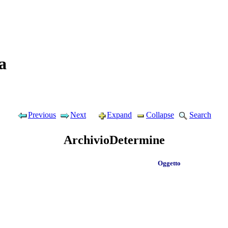
a
Previous
Next
Expand
Collapse
Search
ArchivioDetermine
Oggetto