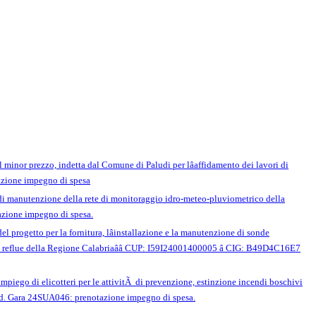
el minor prezzo, indetta dal Comune di Paludi per lâaffidamento dei lavori di
ione impegno di spesa
io di manutenzione della rete di monitoraggio idro-meteo-pluviometrico della
tazione impegno di spesa.
del progetto per la fornitura, lâinstallazione e la manutenzione di sonde
e reflue della Regione Calabriaââ CUP: I59I24001400005 â CIG: B49D4C16E7
impiego di elicotteri per le attivitÃ di prevenzione, estinzione incendi boschivi
- Cod. Gara 24SUA046: prenotazione impegno di spesa.