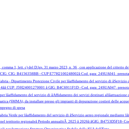
50, comma 1, lett. c) del D.lgs. 31 marzo 2023, n. 36 , con applicazione del criterio d
IG: CIG: B4156358BB - CUP E77H2100248002â Cod. gara: 24SUA041: prenotaz
bria - Dipartimento Protezione Civile per lâaffidamento del servizio di âServiz
nni 4ââ CUP: J59I24001270001 â GIG: B4C6911F1D - Cod. gara: 24SUA047: preno
r lâaffidamento del servizio di âAffidamento dei servizi destinati allâattuazione 
tica (SMMA), da installare presso gli impianti di depurazione costieri delle acqu
impegno di spesa
ria Verde per lâaffidamento del servizio di âServizio aereo regionale mediante lâ
i nel territorio regionaleâ Periodo annualitÃ 2025 â 2026â âGIG: B4753D5F18
li per formazione Struttura Organizzativa Stabile della SUA dell'Ente