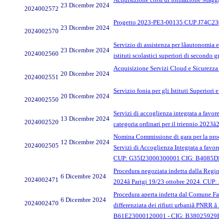
23 Dicembre 2024
2024002572
Progetto 2023-PE3-00135 CUP J74C23000
23 Dicembre 2024
2024002570
Servizio di assistenza per lâautonomia 
23 Dicembre 2024
2024002560
istituti scolastici superiori di second
Acquisizione Servizi Cloud e Sicurezz
20 Dicembre 2024
2024002551
Servizio fonia per gli Istituti Superior
20 Dicembre 2024
2024002550
Servizi di accoglienza integrata a favore
13 Dicembre 2024
2024002520
categoria ordinari per il triennio 202
Nomina Commissione di gara per la proced
12 Dicembre 2024
2024002505
Servizi di Accoglienza Integrata a fav
CUP: G35I23000300001 CIG: B4085DDA
Procedura negoziata indetta dalla Region
6 Dicembre 2024
2024002471
2024â Parigi 19/23 ottobre 2024. C
Procedura aperta indetta dal Comune Falco
6 Dicembre 2024
2024002470
differenziata dei rifiuti urbaniâ PNRR 
B61E23000120001 - CIG: B38025929F â