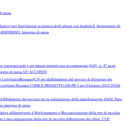
i spesa
astico) per lâinclusione scolastica degli alunni con disabilitÃ frequentanti gli
89I24000990001. Impegno di spesa
ione internazionale e per minori stranieri non accompagnati (SAI) - n. 47 posti
. Impegno di spesa 3Â° ACCONTO
origlianoâRossano(CS) per lâaffidamento del servizio di âGestione dei
ne di Corigliano-Rossano CODICE PROGETTO 200-PR-3 per il biennio 2025/2026â
Affidamento del servizio per la realizzazione della manifestazione âSIAL Paris
ne impegno di spesa
ative allâintervento â Miglioramento e Meccanizzazione della rete di raccolta
to e meccanizzazione della rete di raccolta differenziata dei rifiuti. CUP: