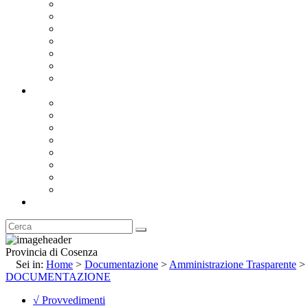
Bandi e Avvisi di Gara
Concorsi e ricerca personale
Bilanci
Amministrazione Trasparente
Statuto
Regolamenti
Provincia
Stemma e Gonfalone
Palazzo della Provincia
Le Sedi della Provincia
Territorio
I Comuni
Enti e Istituzioni
Rubrica
Provincia di Cosenza
Sei in:
Home
>
Documentazione
>
Amministrazione Trasparente
>
DOCUMENTAZIONE
√ Provvedimenti