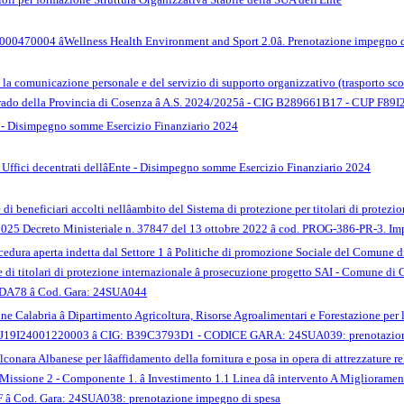
470004 âWellness Health Environment and Sport 2.0â. Prenotazione impegno d
e la comunicazione personale e del servizio di supporto organizzativo (trasporto scol
o grado della Provincia di Cosenza â A.S. 2024/2025â - CIG B289661B17 - CUP F
a - Disimpegno somme Esercizio Finanziario 2024
i e Uffici decentrati dellâEnte - Disimpegno somme Esercizio Finanziario 2024
 di beneficiari accolti nellâambito del Sistema di protezione per titolari di protez
3â2025 Decreto Ministeriale n. 37847 del 13 ottobre 2022 â cod. PROG-386-PR-3
ura aperta indetta dal Settore 1 â Politiche di promozione Sociale del Comune di C
ore di titolari di protezione internazionale â prosecuzione progetto SAI - Comu
78 â Cod. Gara: 24SUA044
e Calabria â Dipartimento Agricoltura, Risorse Agroalimentari e Forestazione per lâ
UP: J19I24001220003 â CIG: B39C3793D1 - CODICE GARA: 24SUA039: prenotazio
nara Albanese per lâaffidamento della fornitura e posa in opera di attrezzature rel
â Missione 2 - Componente 1. â Investimento 1.1 Linea dâ intervento A Miglioramen
 Cod. Gara: 24SUA038: prenotazione impegno di spesa