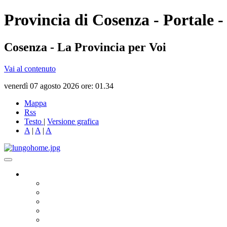
Provincia di Cosenza - Portale -
Cosenza - La Provincia per Voi
Vai al contenuto
venerdì 07 agosto 2026 ore: 01.34
Mappa
Rss
Testo
|
Versione grafica
A
|
A
|
A
Governo
Presidente
Consiglio Provinciale
Consiglieri Delegati
Assemblea dei Sindaci
Commissioni Consiliari