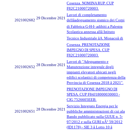
Cosenza. NOMINA RUP. CUP
F82C21000720003.
Lavori di completamento
29 Dicembre 2021
2021002682
dellâadeguamento sismico dei Corpi
di Fabbrica G-H-I- adibiti a Palestra
Scolastica annessa allâ Istituto
Tecnico Industriale âA. Monacoâ di
Cosenza. PRENOTAZIONE
IMPEGNO DI SPESA. CUP
F82C21000720003.
Lavori di "Adeguamento e
28 Dicembre 2021
2021002652
Manutenzione integrale degli
impianti elevatori ubicati negli
edifici scolastici di competenza della
Provincia di Cosenza 2018 â 2021".
PRENOTAZIONE IMPEGNO DI
SPESA. CUP F84J18000030003 -
CIG 7526605EEB.
Servizio Integrato Energia per le
28 Dicembre 2021
2021002651
pubbliche amministrazioni di cui ala
Bando pubblicato sulla GUUE n. 5-
97/2012 e sulla GURI nÂ° 59/2012
(ID1178) - SIE 3 â Lotto 10 â