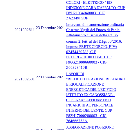
COLORI - ELETTRICO " ED
INDIZIONE GARA D'APPALTO. CUP
F89J21034040003 - CIG
ZA2349F5DF.
Interventi di manutenzione ordinaria
23 Dicembre 2021
2021002611
Caserma Vigili del Fuoco di Paola.
Affidamento ai sensi dellâ art. 36
comma 2, lett. a) del D.lgs 50/2016.
Impresa PRETE GIORGIO, P.IVA
02454420783, C.F.
PRTGRG70E30D086H. CUP
F96G21000660003 - CIG
Z60328419B.
LAVORI DI
22 Dicembre 2021
2021002601
"RISTRUTTURAZIONE/RESTAURO
E RIQUALIFICAZIONE
ENERGETICA DELL'EDIFICIO
ISTITUTO EX CANOSSIANE -
COSENZA". AFFIDAMENTI
INCARICHI AL PERSONALE
INTERNO DELL'ENTE. CUP
F82H17000280003 - CIG
764666753A.
ASSEGNAZIONE POSIZIONE