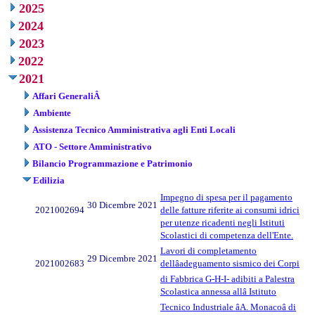
2025
2024
2023
2022
2021
Affari GeneraliÂ
Ambiente
Assistenza Tecnico Amministrativa agli Enti Locali
ATO - Settore Amministrativo
Bilancio Programmazione e Patrimonio
Edilizia
Impegno di spesa per il pagamento
30 Dicembre 2021
2021002694
delle fatture riferite ai consumi idrici
per utenze ricadenti negli Istituti
Scolastici di competenza dell'Ente.
Lavori di completamento
29 Dicembre 2021
2021002683
dellâadeguamento sismico dei Corpi
di Fabbrica G-H-I- adibiti a Palestra
Scolastica annessa allâ Istituto
Tecnico Industriale âA. Monacoâ di