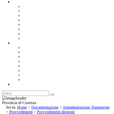
Documentazione
Albo Pretorio OnLine
Bandi e Avvisi di Gara
Concorsi e ricerca personale
Bilanci
Amministrazione Trasparente
Statuto
Regolamenti
Provincia
Stemma e Gonfalone
Palazzo della Provincia
Le Sedi della Provincia
Territorio
I Comuni
Enti e Istituzioni
Rubrica
Provincia di Cosenza
Sei in:
Home
>
Documentazione
>
Amministrazione Trasparente
>
Provvedimenti
>
Provvedimenti dirigenti