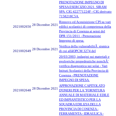
PRENOTAZIONE IMPEGNO DI
SPESA ESERCIZIO 2021. SIRAM
SPA. CIG 422771224F - CIG derivato
7158218C5A.
Rinnovo ed Acquisizione CPI su vari
28 Dicembre 2021
2021002650
edifici scolastici di competenza della
Provincia di Cosenza ai sensi del
DPR 151/2011 - Prenotazione
Impegno di spesa.
Verifica della vulnerabilitÃ sismica
28 Dicembre 2021
2021002649
di cui allâOPCM 3274 del
20/03/2003, indagini sui materiali e
geologiche propedeutiche nonchÃ¨
verifica diagnostica sui solai - Vari
Istituti Scolastici della Provincia di
Cosenza - PRENOTAZIONE
IMPEGNO DI SPESA.
APPROVAZIONE CAPITOLATO
28 Dicembre 2021
2021002648
D'ONERI PER LA "FORNITURA
ANNUALE DI MATERIALE EDILE
ED IMPIANTISTICO PER LA
SQUADRA EDILIZIA DELLA
PROVINCIA DI COSENZA -
FERRAMENTA - IDRAULICA -