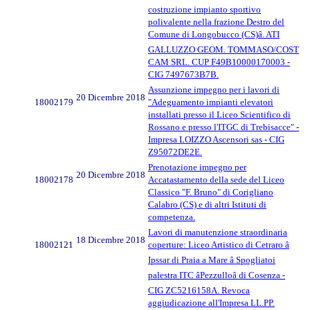
costruzione impianto sportivo
polivalente nella frazione Destro del
Comune di Longobucco (CS)â. ATI
GALLUZZO GEOM. TOMMASO/COST
CAM SRL. CUP F49B10000170003 -
CIG 7497673B7B.
Assunzione impegno per i lavori di
20 Dicembre 2018
18002179
"Adeguamento impianti elevatori
installati presso il Liceo Scientifico di
Rossano e presso l'ITGC di Trebisacce" -
Impresa LOIZZO Ascensori sas - CIG
Z95072DE2E.
Prenotazione impegno per
20 Dicembre 2018
18002178
Accatastamento della sede del Liceo
Classico "F. Bruno" di Corigliano
Calabro (CS) e di altri Istituti di
competenza.
Lavori di manutenzione straordinaria
18 Dicembre 2018
18002121
coperture: Liceo Artistico di Cetraro â
Ipssar di Praia a Mare â Spogliatoi
palestra ITC âPezzulloâ di Cosenza -
CIG ZC5216158A. Revoca
aggiudicazione all'Impresa LL.PP.