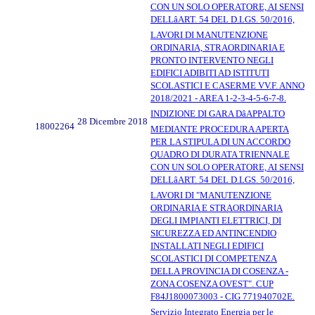
CON UN SOLO OPERATORE, AI SENSI
DELLâART. 54 DEL D.LGS. 50/2016,
LAVORI DI MANUTENZIONE
ORDINARIA, STRAORDINARIA E
PRONTO INTERVENTO NEGLI
EDIFICI ADIBITI AD ISTITUTI
SCOLASTICI E CASERME VV.F. ANNO
2018/2021 - AREA 1-2-3-4-5-6-7-8.
INDIZIONE DI GARA DâAPPALTO
28 Dicembre 2018
18002264
MEDIANTE PROCEDURA APERTA
PER LA STIPULA DI UN ACCORDO
QUADRO DI DURATA TRIENNALE
CON UN SOLO OPERATORE, AI SENSI
DELLâART. 54 DEL D.LGS. 50/2016,
LAVORI DI "MANUTENZIONE
ORDINARIA E STRAORDINARIA
DEGLI IMPIANTI ELETTRICI, DI
SICUREZZA ED ANTINCENDIO
INSTALLATI NEGLI EDIFICI
SCOLASTICI DI COMPETENZA
DELLA PROVINCIA DI COSENZA -
ZONA COSENZA OVEST". CUP
F84J1800073003 - CIG 771940702E.
Servizio Integrato Energia per le