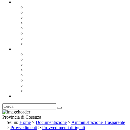
Documentazione
Albo Pretorio OnLine
Bandi e Avvisi di Gara
Concorsi e ricerca personale
Bilanci
Amministrazione Trasparente
Statuto
Regolamenti
Provincia
Stemma e Gonfalone
Palazzo della Provincia
Le Sedi della Provincia
Territorio
I Comuni
Enti e Istituzioni
Rubrica
Provincia di Cosenza
Sei in:
Home
>
Documentazione
>
Amministrazione Trasparente
>
Provvedimenti
>
Provvedimenti dirigenti