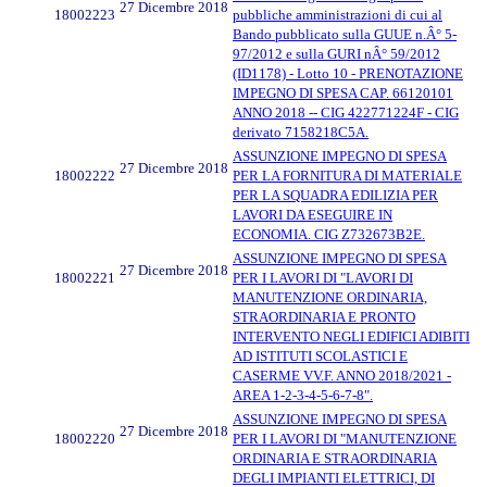
27 Dicembre 2018
18002223
pubbliche amministrazioni di cui al
Bando pubblicato sulla GUUE n.Â° 5-
97/2012 e sulla GURI nÂ° 59/2012
(ID1178) - Lotto 10 - PRENOTAZIONE
IMPEGNO DI SPESA CAP. 66120101
ANNO 2018 -- CIG 422771224F - CIG
derivato 7158218C5A.
ASSUNZIONE IMPEGNO DI SPESA
27 Dicembre 2018
18002222
PER LA FORNITURA DI MATERIALE
PER LA SQUADRA EDILIZIA PER
LAVORI DA ESEGUIRE IN
ECONOMIA. CIG Z732673B2E.
ASSUNZIONE IMPEGNO DI SPESA
27 Dicembre 2018
18002221
PER I LAVORI DI "LAVORI DI
MANUTENZIONE ORDINARIA,
STRAORDINARIA E PRONTO
INTERVENTO NEGLI EDIFICI ADIBITI
AD ISTITUTI SCOLASTICI E
CASERME VV.F. ANNO 2018/2021 -
AREA 1-2-3-4-5-6-7-8".
ASSUNZIONE IMPEGNO DI SPESA
27 Dicembre 2018
18002220
PER I LAVORI DI "MANUTENZIONE
ORDINARIA E STRAORDINARIA
DEGLI IMPIANTI ELETTRICI, DI