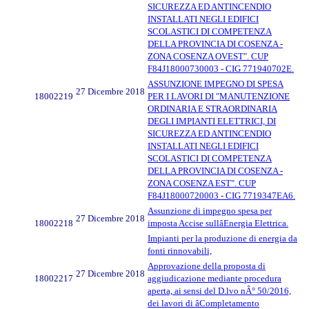
SICUREZZA ED ANTINCENDIO
INSTALLATI NEGLI EDIFICI
SCOLASTICI DI COMPETENZA
DELLA PROVINCIA DI COSENZA -
ZONA COSENZA OVEST". CUP
F84J18000730003 - CIG 771940702E.
ASSUNZIONE IMPEGNO DI SPESA
27 Dicembre 2018
18002219
PER I LAVORI DI "MANUTENZIONE
ORDINARIA E STRAORDINARIA
DEGLI IMPIANTI ELETTRICI, DI
SICUREZZA ED ANTINCENDIO
INSTALLATI NEGLI EDIFICI
SCOLASTICI DI COMPETENZA
DELLA PROVINCIA DI COSENZA -
ZONA COSENZA EST". CUP
F84J18000720003 - CIG 7719347EA6.
Assunzione di impegno spesa per
27 Dicembre 2018
18002218
imposta Accise sullâEnergia Elettrica.
Impianti per la produzione di energia da
fonti rinnovabili,
Approvazione della proposta di
27 Dicembre 2018
18002217
aggiudicazione mediante procedura
aperta, ai sensi del D.lvo nÂ° 50/2016,
dei lavori di âCompletamento