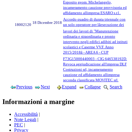
Esposito geom. Michelangelo,
incameramento cauzione provvisoria ed
affidamento allimpresa ESARO s.r.l..
Accordo quadro di durata triennale con
18 Dicembre 2018
18002120
un solo operatore per lâesecuzione dei
lavori dei lavori di "Manutenzione
ordinaria e straordinaria e pronto
intervento negli edifici adibiti ad istituti
scolastici e Caserme VV.F. Anno
2015/2018â - AREA 6 - CUP
F73G15000440003 - CIG 646538192D.
Revoca aggiudicazione all'impresa DLF
Costruzioni srl, incameramento
cauzione ed affidamento allimpresa
seconda classificata MOVITEC srl.
Previous
Next
Expand
Collapse
Search
Informazioni a margine
Accessibilità
|
Note Legali
|
PEC
|
Privacy