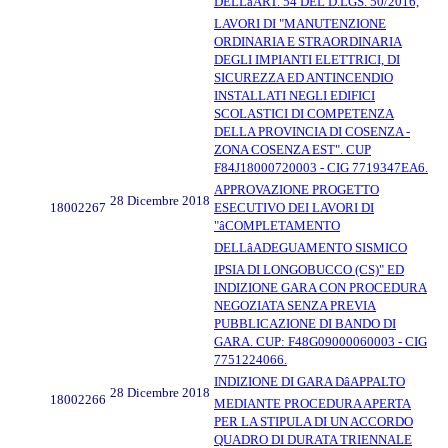
DELLâART. 54 DEL D.LGS. 50/2016,
LAVORI DI "MANUTENZIONE
ORDINARIA E STRAORDINARIA
DEGLI IMPIANTI ELETTRICI, DI
SICUREZZA ED ANTINCENDIO
INSTALLATI NEGLI EDIFICI
SCOLASTICI DI COMPETENZA
DELLA PROVINCIA DI COSENZA -
ZONA COSENZA EST". CUP
F84J18000720003 - CIG 7719347EA6.
APPROVAZIONE PROGETTO
28 Dicembre 2018
18002267
ESECUTIVO DEI LAVORI DI
"âCOMPLETAMENTO
DELLâADEGUAMENTO SISMICO
IPSIA DI LONGOBUCCO (CS)" ED
INDIZIONE GARA CON PROCEDURA
NEGOZIATA SENZA PREVIA
PUBBLICAZIONE DI BANDO DI
GARA. CUP: F48G09000060003 - CIG
7751224066.
INDIZIONE DI GARA DâAPPALTO
28 Dicembre 2018
18002266
MEDIANTE PROCEDURA APERTA
PER LA STIPULA DI UN ACCORDO
QUADRO DI DURATA TRIENNALE