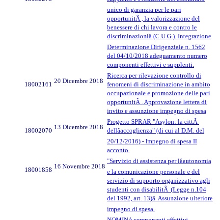
unico di garanzia per le pari
opportunitÃ , la valorizzazione del
benessere di chi lavora e contro le
discriminazioniâ (C.U.G.). Integrazione
Determinazione Dirigenziale n. 1562
del 04/10/2018 adeguamento numero
componenti effettivi e supplenti.
Ricerca per rilevazione controllo di
20 Dicembre 2018
18002161
fenomeni di discriminazione in ambito
occupazionale e promozione delle pari
opportunitÃ . Approvazione lettera di
invito e assunzione impegno di spesa
Progetto SPRAR "Asylon: la cittÃ
13 Dicembre 2018
18002070
dellâaccoglienza" (di cui al D.M. del
20/12/2016) - Impegno di spesa II
acconto.
"Servizio di assistenza per lâautonomia
16 Novembre 2018
18001858
e la comunicazione personale e del
servizio di supporto organizzativo agli
studenti con disabilitÃ (Legge n.104
del 1992, art. 13)â. Assunzione ulteriore
impegno di spesa.
NOMINA componenti effettivi,