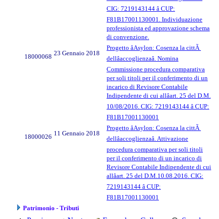
CIG: 7219143144 â CUP:
F81B17001130001. Individuazione
professionista ed approvazione schema
di convenzione.
Progetto âAsylon: Cosenza la cittÃ
23 Gennaio 2018
18000068
dellâaccoglienzaâ. Nomina
Commissione procedura comparativa
per soli titoli per il conferimento di un
incarico di Revisore Contabile
Indipendente di cui allâart. 25 del D.M.
10/08/2016. CIG: 7219143144 â CUP:
F81B17001130001
Progetto âAsylon: Cosenza la cittÃ
11 Gennaio 2018
18000026
dellâaccoglienzaâ. Attivazione
procedura comparativa per soli titoli
per il conferimento di un incarico di
Revisore Contabile Indipendente di cui
allâart. 25 del D.M.10.08.2016. CIG:
7219143144 â CUP:
F81B17001130001
Patrimonio - Tributi