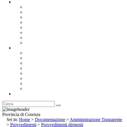
Documentazione
Albo Pretorio OnLine
Bandi e Avvisi di Gara
Concorsi e ricerca personale
Bilanci
Amministrazione Trasparente
Statuto
Regolamenti
Provincia
Stemma e Gonfalone
Palazzo della Provincia
Le Sedi della Provincia
Territorio
I Comuni
Enti e Istituzioni
Rubrica
Provincia di Cosenza
Sei in:
Home
>
Documentazione
>
Amministrazione Trasparente
>
Provvedimenti
>
Provvedimenti dirigenti