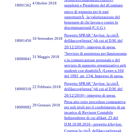
4 Ottobre 2018
18001562
supplenti e Presidente del âComitato
unico di garanzia per le pari
opportunitÃ , la valorizzazione del
benessere di chi lavora e contro le
discriminazioniâ (C.U.G.).
Progetto SPRAR "Asylon: la cittÃ
10 Settembre 2018
18001450
dellâaccoglienza" (di cui al D.M. del
20/12/2016) - impegno di spesa.
"Servizio di assistenza per lâautonomia
31 Maggio 2018
18000841
e la comunicazione personale e del
servizio di supporto organizzativo agli
studenti con disabilitÃ (Legge n.104
del 1992, art. 13)â. Impegno di spesa.
Progetto SPRAR "Asylon: la cittÃ
22 Febbraio 2018
18000318
dellâaccoglienza" (di cui al D.M. del
20/12/2016) - impegno di spesa.
Presa atto esito procedura comparativa
29 Gennaio 2018
18000082
per soli titoli per il conferimento di un
incarico di Revisore Contabile
Indipendente di cui allâart. 25 del
D.M.10.08.2016 - progetto âAsylon:
Cosenza la cittÃ dellâaccoglienzaâ.