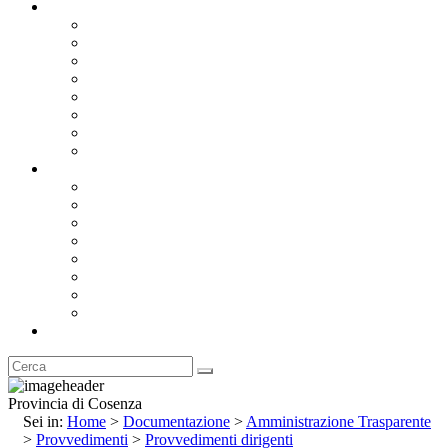
Documentazione
Albo Pretorio OnLine
Bandi e Avvisi di Gara
Concorsi e ricerca personale
Bilanci
Amministrazione Trasparente
Statuto
Regolamenti
Provincia
Stemma e Gonfalone
Palazzo della Provincia
Le Sedi della Provincia
Territorio
I Comuni
Enti e Istituzioni
Rubrica
Provincia di Cosenza
Sei in:
Home
>
Documentazione
>
Amministrazione Trasparente
>
Provvedimenti
>
Provvedimenti dirigenti