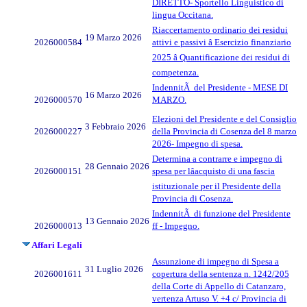
DIRETTO- Sportello Linguistico di
lingua Occitana.
Riaccertamento ordinario dei residui
19 Marzo 2026
2026000584
attivi e passivi â Esercizio finanziario
2025 â Quantificazione dei residui di
competenza.
IndennitÃ del Presidente - MESE DI
16 Marzo 2026
2026000570
MARZO.
Elezioni del Presidente e del Consiglio
3 Febbraio 2026
2026000227
della Provincia di Cosenza del 8 marzo
2026- Impegno di spesa.
Determina a contrarre e impegno di
28 Gennaio 2026
2026000151
spesa per lâacquisto di una fascia
istituzionale per il Presidente della
Provincia di Cosenza.
IndennitÃ di funzione del Presidente
13 Gennaio 2026
2026000013
ff - Impegno.
Affari Legali
Assunzione di impegno di Spesa a
31 Luglio 2026
2026001611
copertura della sentenza n. 1242/205
della Corte di Appello di Catanzaro,
vertenza Artuso V. +4 c/ Provincia di