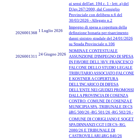
ai sensi dell'art. 194 c. 1 - lett. a) del
D.lgs 267/2000, dal Consiglio
Provinciale con delibera n.6 del
30/03/2026 - Allegato n.2
Impegno di spesa a copertura della
1 Luglio 2026
2026001368
definzione bonaria per risarcimento
danni sinistro stradale del 24/01/2026
su Strada Provinciale n.106
NOMINA E CONTESTUALE
24 Giugno 2026
2026001311
ASSUNZIONE D'IMPEGNO DI SPESA
IN FAVORE DELL'AVV. FRANCESCO
FALCONE DELLO STUDIO LEGALE
TRIBUTARIO ASSOCIATO FALCONE
E KOSTNER A COPERTURA
DELL'INCARICO DI DIFESA
DELL'ENTE NEI GIUDIZI PROMOSSI
DALLA PROVINCIA DI COSENZA
CONTRO: COMUNE DI COSENZA E
MUNICIPIA SPA.,TRIBUNALE DI CS
âRG 500/26 -RG 501/26 -RG 502/26 -
COMUNE DI CORIGLIANO E SOGET
SPA DINNANZI CGT I DI CS- RG.
2080/26 E TRIBUNALE DI
CASTROVILLARI âRG 840/26