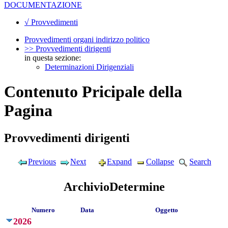
DOCUMENTAZIONE
√ Provvedimenti
Provvedimenti organi indirizzo politico
>> Provvedimenti dirigenti
in questa sezione:
Determinazioni Dirigenziali
Contenuto Pricipale della
Pagina
Provvedimenti dirigenti
Previous
Next
Expand
Collapse
Search
ArchivioDetermine
Numero
Data
Oggetto
2026