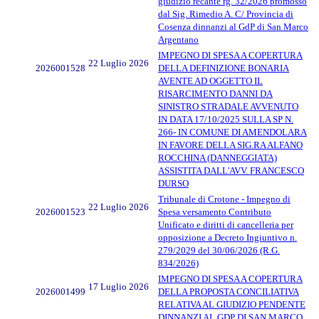
giudizio recante rg. 32/2026 promosso
dal Sig. Rimedio A. C/ Provincia di
Cosenza dinnanzi al GdP di San Marco
Argentano
IMPEGNO DI SPESA A COPERTURA
22 Luglio 2026
2026001528
DELLA DEFINIZIONE BONARIA
AVENTE AD OGGETTO IL
RISARCIMENTO DANNI DA
SINISTRO STRADALE AVVENUTO
IN DATA 17/10/2025 SULLA SP N.
266- IN COMUNE DI AMENDOLARA
IN FAVORE DELLA SIG.RA ALFANO
ROCCHINA (DANNEGGIATA)
ASSISTITA DALL'AVV. FRANCESCO
DURSO
Tribunale di Crotone - Impegno di
22 Luglio 2026
2026001523
Spesa versamento Contributo
Unificato e diritti di cancelleria per
opposizione a Decreto Ingiuntivo n.
279/2029 del 30/06/2026 (R.G.
834/2026)
IMPEGNO DI SPESA A COPERTURA
17 Luglio 2026
2026001499
DELLA PROPOSTA CONCILIATIVA
RELATIVA AL GIUDIZIO PENDENTE
DINNANZI AL GDP DI SAN MARCO