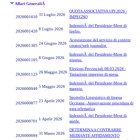
Affari GeneraliÂ
QUOTA ASSOCIATIVA UPI 2026 -
31 Luglio 2026
2026001610
IMPEGNO
IndennitÃ del Presidente-Mese di
8 Luglio 2026
2026001420
luglio.
Acquisizione del servizio di content
24 Giugno 2026
2026001305
creator/web journalist.
IndennitÃ del Presidente-Mese di
8 Giugno 2026
2026001195
giugno.
Elezioni Provinciali 08.03.2026 -
26 Maggio 2026
2026001123
Variazione impegno di spesa.
IndennitÃ del Presidente-Mese di
5 Maggio 2026
2026000949
maggio.
Sportello Linguistico di lingua
23 Aprile 2026
2026000877
Occitana - Approvazione procedura di
gara telematica
IndennitÃ del Presidente-Mese di
1 Aprile 2026
2026000701
aprile.
DETERMINA A CONTRARRE
31 Marzo 2026
2026000694
MEDIANTE AFFIDAMENTO