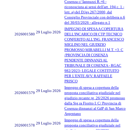
Cosenza c/ Iannuzzi R.+6 -
riconosciuta ai sensi dell'art. 194 c. 1 -
lett. a) del D.lgs 267/2000, dal
Consiglio Provinciale con delibera n.6
del 30/03/2026 - allegato n.1
IMPEGNO DI SPESA A COPERTURA
29 Luglio 2026
2026001580
DELL'INCARICO DI CTP TECNICO
CONFERITO ALL'ING. FRANCESCO
MIGLINO NEL GIUDIZIO
PROMOSSO MIRABELLI M.T. +3. C
/PROVINCIA DI COSENZA
PENDENTE DINNANZI AL
TRIBUNALE DI COSENZA - RGAC
982/2023- LEGALE COSTITUITO
PER L'ENTE AVV. RAFFAELE
PRISCO
Impegno di spesa a copertura della
29 Luglio 2026
2026001579
proposta conciliativa giudiziale nel
giudizio recante rg. 26/2026 promosso
dalla Sig.ra Fiorito I. C/ Provincia di
Cosenza dinnanzi al GdP di San Marco
Argentano
Impegno di spesa a copertura della
29 Luglio 2026
2026001578
proposta conciliativa giudiziale nel