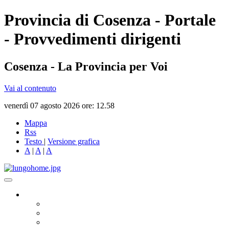
Provincia di Cosenza - Portale
- Provvedimenti dirigenti
Cosenza - La Provincia per Voi
Vai al contenuto
venerdì 07 agosto 2026 ore: 12.58
Mappa
Rss
Testo
|
Versione grafica
A
|
A
|
A
Governo
Presidente
Consiglio Provinciale
Consiglieri Delegati