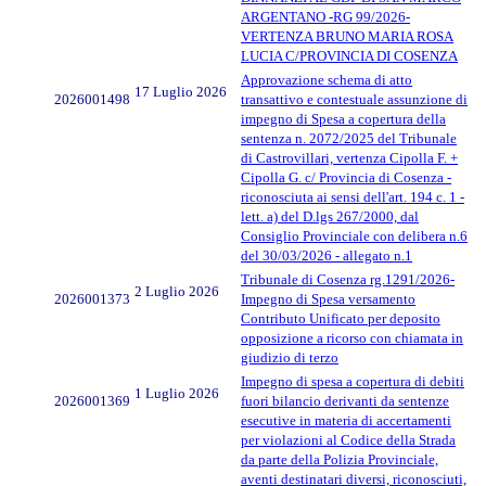
ARGENTANO -RG 99/2026-
VERTENZA BRUNO MARIA ROSA
LUCIA C/PROVINCIA DI COSENZA
Approvazione schema di atto
17 Luglio 2026
2026001498
transattivo e contestuale assunzione di
impegno di Spesa a copertura della
sentenza n. 2072/2025 del Tribunale
di Castrovillari, vertenza Cipolla F. +
Cipolla G. c/ Provincia di Cosenza -
riconosciuta ai sensi dell'art. 194 c. 1 -
lett. a) del D.lgs 267/2000, dal
Consiglio Provinciale con delibera n.6
del 30/03/2026 - allegato n.1
Tribunale di Cosenza rg.1291/2026-
2 Luglio 2026
2026001373
Impegno di Spesa versamento
Contributo Unificato per deposito
opposizione a ricorso con chiamata in
giudizio di terzo
Impegno di spesa a copertura di debiti
1 Luglio 2026
2026001369
fuori bilancio derivanti da sentenze
esecutive in materia di accertamenti
per violazioni al Codice della Strada
da parte della Polizia Provinciale,
aventi destinatari diversi, riconosciuti,