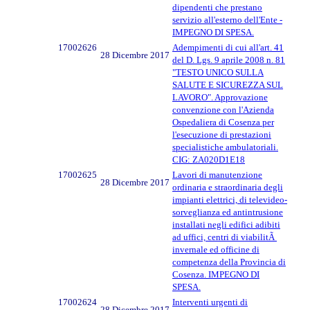
dipendenti che prestano
servizio all'esterno dell'Ente -
IMPEGNO DI SPESA.
17002626
Adempimenti di cui all'art. 41
28 Dicembre 2017
del D. Lgs. 9 aprile 2008 n. 81
"TESTO UNICO SULLA
SALUTE E SICUREZZA SUL
LAVORO". Approvazione
convenzione con l'Azienda
Ospedaliera di Cosenza per
l'esecuzione di prestazioni
specialistiche ambulatoriali.
CIG: ZA020D1E18
17002625
Lavori di manutenzione
28 Dicembre 2017
ordinaria e straordinaria degli
impianti elettrici, di televideo-
sorveglianza ed antintrusione
installati negli edifici adibiti
ad uffici, centri di viabilitÃ
invernale ed officine di
competenza della Provincia di
Cosenza. IMPEGNO DI
SPESA.
17002624
Interventi urgenti di
28 Dicembre 2017