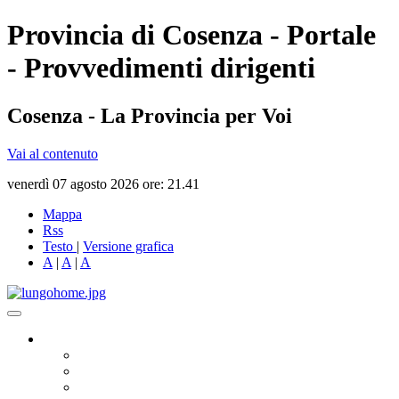
Provincia di Cosenza - Portale
- Provvedimenti dirigenti
Cosenza - La Provincia per Voi
Vai al contenuto
venerdì 07 agosto 2026 ore: 21.41
Mappa
Rss
Testo
|
Versione grafica
A
|
A
|
A
Governo
Presidente
Consiglio Provinciale
Consiglieri Delegati