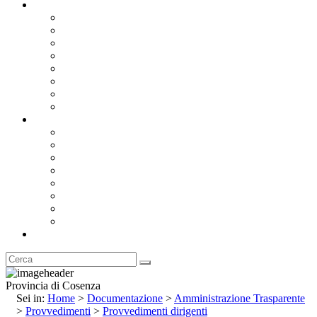
Documentazione
Albo Pretorio OnLine
Bandi e Avvisi di Gara
Concorsi e ricerca personale
Bilanci
Amministrazione Trasparente
Statuto
Regolamenti
Provincia
Stemma e Gonfalone
Palazzo della Provincia
Le Sedi della Provincia
Territorio
I Comuni
Enti e Istituzioni
Rubrica
Provincia di Cosenza
Sei in:
Home
>
Documentazione
>
Amministrazione Trasparente
>
Provvedimenti
>
Provvedimenti dirigenti