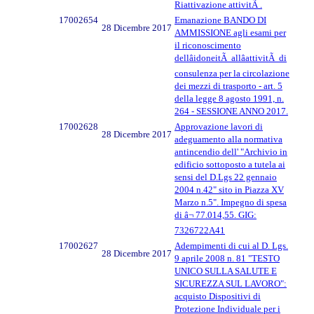
Riattivazione attivitÃ .
17002654
Emanazione BANDO DI
28 Dicembre 2017
AMMISSIONE agli esami per
il riconoscimento
dellâidoneitÃ allâattivitÃ di
consulenza per la circolazione
dei mezzi di trasporto - art. 5
della legge 8 agosto 1991, n.
264 - SESSIONE ANNO 2017.
17002628
Approvazione lavori di
28 Dicembre 2017
adeguamento alla normativa
antincendio dell' "Archivio in
edificio sottoposto a tutela ai
sensi del D.Lgs 22 gennaio
2004 n.42" sito in Piazza XV
Marzo n.5". Impegno di spesa
di â¬ 77.014,55. GIG:
7326722A41
17002627
Adempimenti di cui al D. Lgs.
28 Dicembre 2017
9 aprile 2008 n. 81 "TESTO
UNICO SULLA SALUTE E
SICUREZZA SUL LAVORO":
acquisto Dispositivi di
Protezione Individuale per i