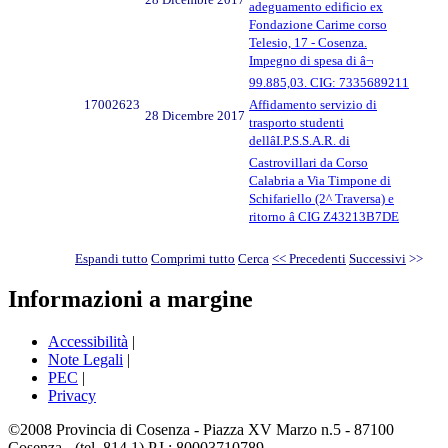
adeguamento edificio ex
Fondazione Carime corso
Telesio, 17 - Cosenza.
Impegno di spesa di â¬
99.885,03. CIG: 7335689211
17002623
Affidamento servizio di
28 Dicembre 2017
trasporto studenti
dellâI.P.S.S.A.R. di
Castrovillari da Corso
Calabria a Via Timpone di
Schifariello (2^ Traversa) e
ritorno â CIG Z43213B7DE
Espandi tutto
Comprimi tutto
Cerca
<< Precedenti
Successivi
>>
Informazioni a margine
Accessibilità
|
Note Legali
|
PEC
|
Privacy
©2008 Provincia di Cosenza - Piazza XV Marzo n.5 - 87100
Cosenza - (tel. 814.1) P.I.: 80003710789