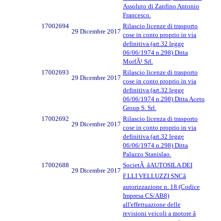
Assoluto di Zanfino Antonio
Francesco.
17002694
Rilascio licenze di trasporto
29 Dicembre 2017
cose in conto proprio in via
definitiva (art.32 legge
06/06/1974 n.298) Ditta
MorfÃ¹ Srl.
17002693
Rilascio licenze di trasporto
29 Dicembre 2017
cose in conto proprio in via
definitiva (art.32 legge
06/06/1974 n.298) Ditta Aceto
Group S. Srl.
17002692
Rilascio licenza di trasporto
29 Dicembre 2017
cose in conto proprio in via
definitiva (art.32 legge
06/06/1974 n.298) Ditta
Palazzo Stanislao.
17002688
SocietÃ âAUTOSILA DEI
29 Dicembre 2017
F.LLI VELLUZZI SNCâ
autorizzazione n. 18 (Codice
Impresa CS/AB8)
all'effettuazione delle
revisioni veicoli a motore â