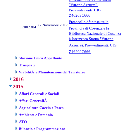
"Vittoria Azzurra".
Provvedimenti. CIG
Z46209C666
Protocollo dâintesa tra la
27 Novembre 2017
17002304
Provincia di Cosenza e la
Biblioteca Nazionale di Cosenza
â Intervento Statua âVittoria
Azzurraâ. Provvedimenti. CIG
Z46209C666.
Stazione Unica Appaltante
Trasporti
ViabilitÃ e Manutenzione del Territorio
2016
2015
Affari Generali e Sociali
Affari GeneraliÂ
Agricoltura Caccia e Pesca
Ambiente e Demanio
ATO
Bilancio e Programmazione