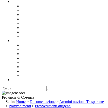
Documentazione
Albo Pretorio OnLine
Bandi e Avvisi di Gara
Concorsi e ricerca personale
Bilanci
Amministrazione Trasparente
Statuto
Regolamenti
Provincia
Stemma e Gonfalone
Palazzo della Provincia
Le Sedi della Provincia
Territorio
I Comuni
Enti e Istituzioni
Rubrica
Provincia di Cosenza
Sei in:
Home
>
Documentazione
>
Amministrazione Trasparente
>
Provvedimenti
>
Provvedimenti dirigenti