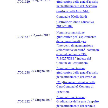
17001620
giudicatrice della gara d'appalto
per lâaffidamento del "Servizio
Gestione dellâAsilo Nido
Comunale âCollodiâ di
Castrolibero Anno educativo
2017/2018â.
Nomina commissione
2 Agosto 2017
17001537
giudicatrice per l'espletamento
della procedura di gara
"Interventi di manutenzione
straordinaria viabilitÃ comunale
ed arredo urbano - CIG:
7139277DBE " indetta dal
Comune di Castrolibero.
Nomina Commissione
29 Giugno 2017
17001238
giudicatrice della gara d'appalto
per lâaffidamento dei lavori di
"Miglioramento sismico della
Casa Comunaleâ Comune di
Panettieri.
Nomina Commissione
27 Giugno 2017
17001222
Giudicatrice della gara d'appalto
per lâaffidamento del servizio