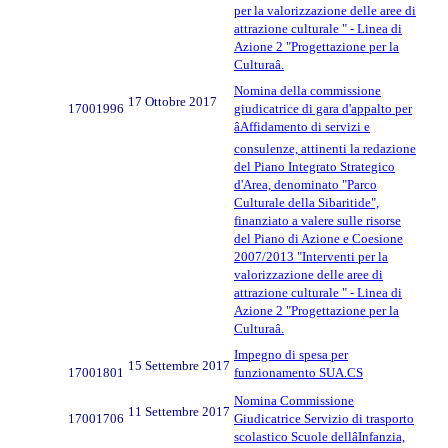
per la valorizzazione delle aree di
attrazione culturale " - Linea di
Azione 2 "Progettazione per la
Culturaâ.
Nomina della commissione
17 Ottobre 2017
17001996
giudicatrice di gara d'appalto per
âAffidamento di servizi e
consulenze, attinenti la redazione
del Piano Integrato Strategico
d'Area, denominato "Parco
Culturale della Sibaritide",
finanziato a valere sulle risorse
del Piano di Azione e Coesione
2007/2013 "Interventi per la
valorizzazione delle aree di
attrazione culturale " - Linea di
Azione 2 "Progettazione per la
Culturaâ.
Impegno di spesa per
15 Settembre 2017
17001801
funzionamento SUA.CS
Nomina Commissione
11 Settembre 2017
17001706
Giudicatrice Servizio di trasporto
scolastico Scuole dellâInfanzia,