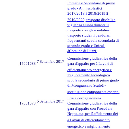
Primarie e Secondarie di primo
grado - Anni scolastici
2017/2018 â 2018/2019 â
2019/2020, trasporto disabili e
vigilanza alunni durante il
trasporto con gli scuolabus,
trasporto studenti pendolari
frequentanti scuola secondaria di
secondo grado e Unical.
âComune di Luzzi.
Commissione giudicatrice della
7 Settembre 2017
17001683
gara d'appalto per â Lavori di
efficientamento energetico e
miglioramento tecnologico
scuola secondaria di primo grado
di Mongrassano Scaloâ -
sostituzione componente esperto.
Errata corrige nomina
5 Settembre 2017
17001673
Commissione giudicatrice della
gara d'appalto con Procedura
Negoziata, per lâaffidamento dei
â Lavori di efficientamento
energetico e miglioramento