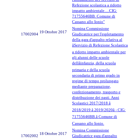
Refezione scolastica a ridotto
impatto ambientale.....CIG:
71755646BB. Comune di
Cassano allo Ionio"
Nomina Commissione
19 Ottobre 2017
17002004
Giudicatrice per l'espletamento
della gara d'appalto relativa al
âServizio di Refezione Scolastica
a ridotto impatto ambientale per
gli alunni delle scuole
dellâinfanzia, della scuola
primaria e della scuola
secondaria di primo grado in
regime di tempo prolungato
mediante preparazione,
confezionamento, trasporto e
distribuzione dei pasti. Anni
Scolastici 2017/2018 â
2018/2019 â 2019/2020â - CIG:
71755646BB.â Comune di
Cassano allo Ionio.
Nomina Commissione
18 Ottobre 2017
17002002
Giudicatrice gara d'appalto