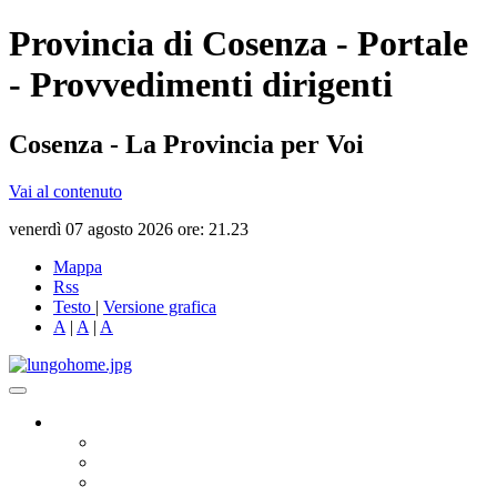
Provincia di Cosenza - Portale
- Provvedimenti dirigenti
Cosenza - La Provincia per Voi
Vai al contenuto
venerdì 07 agosto 2026 ore: 21.23
Mappa
Rss
Testo
|
Versione grafica
A
|
A
|
A
Governo
Presidente
Consiglio Provinciale
Consiglieri Delegati