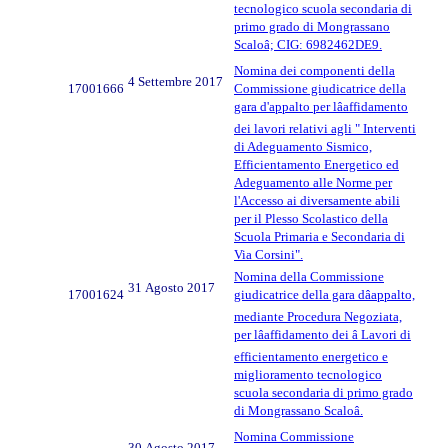
tecnologico scuola secondaria di
primo grado di Mongrassano
Scaloâ; CIG: 6982462DE9.
Nomina dei componenti della
4 Settembre 2017
17001666
Commissione giudicatrice della
gara d'appalto per lâaffidamento
dei lavori relativi agli " Interventi
di Adeguamento Sismico,
Efficientamento Energetico ed
Adeguamento alle Norme per
l'Accesso ai diversamente abili
per il Plesso Scolastico della
Scuola Primaria e Secondaria di
Via Corsini".
Nomina della Commissione
31 Agosto 2017
17001624
giudicatrice della gara dâappalto,
mediante Procedura Negoziata,
per lâaffidamento dei â Lavori di
efficientamento energetico e
miglioramento tecnologico
scuola secondaria di primo grado
di Mongrassano Scaloâ.
Nomina Commissione
30 Agosto 2017