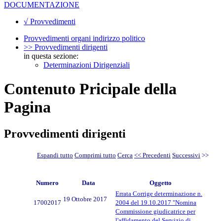
DOCUMENTAZIONE
√ Provvedimenti
Provvedimenti organi indirizzo politico
>> Provvedimenti dirigenti
in questa sezione:
Determinazioni Dirigenziali
Contenuto Pricipale della
Pagina
Provvedimenti dirigenti
Espandi tutto
Comprimi tutto
Cerca
<< Precedenti
Successivi
>>
Numero
Data
Oggetto
Errata Corrige determinazione n.
19 Ottobre 2017
17002017
2004 del 19.10.2017 "Nomina
Commissione giudicatrice per
l'affidamento del Servizio di