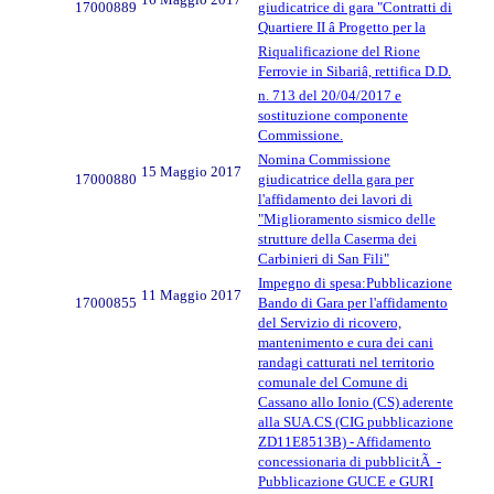
17000889
giudicatrice di gara "Contratti di
Quartiere II â Progetto per la
Riqualificazione del Rione
Ferrovie in Sibariâ, rettifica D.D.
n. 713 del 20/04/2017 e
sostituzione componente
Commissione.
Nomina Commissione
15 Maggio 2017
17000880
giudicatrice della gara per
l'affidamento dei lavori di
"Miglioramento sismico delle
strutture della Caserma dei
Carbinieri di San Fili"
Impegno di spesa:Pubblicazione
11 Maggio 2017
17000855
Bando di Gara per l'affidamento
del Servizio di ricovero,
mantenimento e cura dei cani
randagi catturati nel territorio
comunale del Comune di
Cassano allo Ionio (CS) aderente
alla SUA.CS (CIG pubblicazione
ZD11E8513B) - Affidamento
concessionaria di pubblicitÃ -
Pubblicazione GUCE e GURI