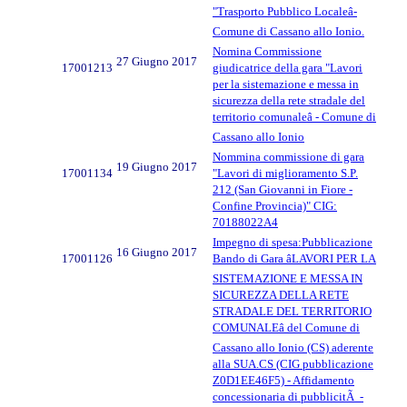
"Trasporto Pubblico Localeâ-
Comune di Cassano allo Ionio.
Nomina Commissione
27 Giugno 2017
17001213
giudicatrice della gara "Lavori
per la sistemazione e messa in
sicurezza della rete stradale del
territorio comunaleâ - Comune di
Cassano allo Ionio
Nommina commissione di gara
19 Giugno 2017
17001134
"Lavori di miglioramento S.P.
212 (San Giovanni in Fiore -
Confine Provincia)" CIG:
70188022A4
Impegno di spesa:Pubblicazione
16 Giugno 2017
17001126
Bando di Gara âLAVORI PER LA
SISTEMAZIONE E MESSA IN
SICUREZZA DELLA RETE
STRADALE DEL TERRITORIO
COMUNALEâ del Comune di
Cassano allo Ionio (CS) aderente
alla SUA.CS (CIG pubblicazione
Z0D1EE46F5) - Affidamento
concessionaria di pubblicitÃ -