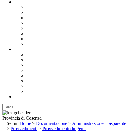
Documentazione
Albo Pretorio OnLine
Bandi e Avvisi di Gara
Concorsi e ricerca personale
Bilanci
Amministrazione Trasparente
Statuto
Regolamenti
Provincia
Stemma e Gonfalone
Palazzo della Provincia
Le Sedi della Provincia
Territorio
I Comuni
Enti e Istituzioni
Rubrica
Provincia di Cosenza
Sei in:
Home
>
Documentazione
>
Amministrazione Trasparente
>
Provvedimenti
>
Provvedimenti dirigenti