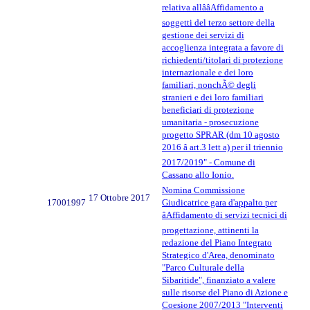
relativa allââAffidamento a
soggetti del terzo settore della
gestione dei servizi di
accoglienza integrata a favore di
richiedenti/titolari di protezione
internazionale e dei loro
familiari, nonchÃ© degli
stranieri e dei loro familiari
beneficiari di protezione
umanitaria - prosecuzione
progetto SPRAR (dm 10 agosto
2016 â art.3 lett a) per il triennio
2017/2019" - Comune di
Cassano allo Ionio.
Nomina Commissione
17 Ottobre 2017
17001997
Giudicatrice gara d'appalto per
âAffidamento di servizi tecnici di
progettazione, attinenti la
redazione del Piano Integrato
Strategico d'Area, denominato
"Parco Culturale della
Sibaritide", finanziato a valere
sulle risorse del Piano di Azione e
Coesione 2007/2013 "Interventi