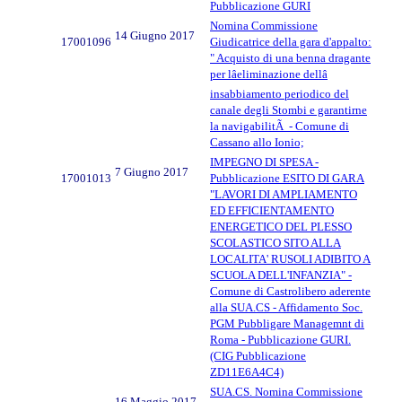
Pubblicazione GURI
Nomina Commissione
14 Giugno 2017
17001096
Giudicatrice della gara d'appalto:
" Acquisto di una benna dragante
per lâeliminazione dellâ
insabbiamento periodico del
canale degli Stombi e garantirne
la navigabilitÃ - Comune di
Cassano allo Ionio;
IMPEGNO DI SPESA -
7 Giugno 2017
17001013
Pubblicazione ESITO DI GARA
"LAVORI DI AMPLIAMENTO
ED EFFICIENTAMENTO
ENERGETICO DEL PLESSO
SCOLASTICO SITO ALLA
LOCALITA' RUSOLI ADIBITO A
SCUOLA DELL'INFANZIA" -
Comune di Castrolibero aderente
alla SUA.CS - Affidamento Soc.
PGM Pubbligare Managemnt di
Roma - Pubblicazione GURI.
(CIG Pubblicazione
ZD11E6A4C4)
SUA.CS. Nomina Commissione
16 Maggio 2017