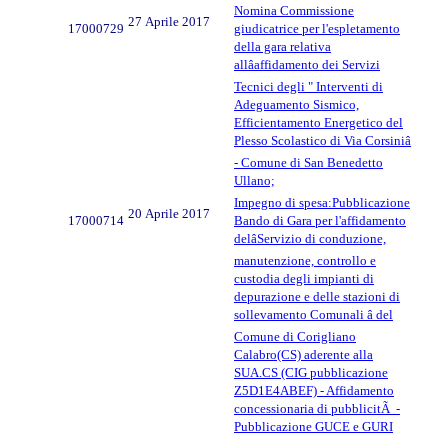
Nomina Commissione
27 Aprile 2017
17000729
giudicatrice per l'espletamento
della gara relativa
allâaffidamento dei Servizi
Tecnici degli " Interventi di
Adeguamento Sismico,
Efficientamento Energetico del
Plesso Scolastico di Via Corsiniâ
- Comune di San Benedetto
Ullano;
Impegno di spesa:Pubblicazione
20 Aprile 2017
17000714
Bando di Gara per l'affidamento
delâServizio di conduzione,
manutenzione, controllo e
custodia degli impianti di
depurazione e delle stazioni di
sollevamento Comunali â del
Comune di Corigliano
Calabro(CS) aderente alla
SUA.CS (CIG pubblicazione
Z5D1E4ABEF) - Affidamento
concessionaria di pubblicitÃ -
Pubblicazione GUCE e GURI