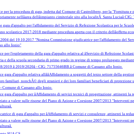
per la procedura di gara, indetta dal Comune di Castrolibero, per la "Fornitura e po
oriamente nellâarea dellâimpianto cimiteriale sito alla localitÃ Santa Luciaâ C
ara d'appalto per l'affidamento del Servizio di Refezione Scolastica per le Scuole de
no scolastico 2017-2018 mediante procedura aperta con il criterio dellâofferta ec
 2004 del 19.10.2017 "Nomina Commissione giudicatrice per l'affidamento del Serviz
 allo Ionio"
er l'espletamento della gara d'appalto relativa al âServizio di Refezione Scolast
maria e della scuola secondaria di primo grado in regime di tempo prolungato mediant
18/2019 â 2019/2020â - CIG: 71755646BB.â Comune di Cassano allo Ionio.
ra d'appalto relativa allââAffidamento a soggetti del terzo settore della gestione
oro familiari, nonchÃ© degli stranieri e dei loro familiari beneficiari di protezion
" - Comune di Cassano allo Ionio.
gara d'appalto per âAffidamento di servizi tecnici di progettazione, attinenti la 
ziato a valere sulle risorse del Piano di Azione e Coesione 2007/2013 "Interventi per
turaâ.
rice di gara d'appalto per âAffidamento di servizi e consulenze, attinenti la red
ziato a valere sulle risorse del Piano di Azione e Coesione 2007/2013 "Interventi per
turaâ.
mento SUA.CS