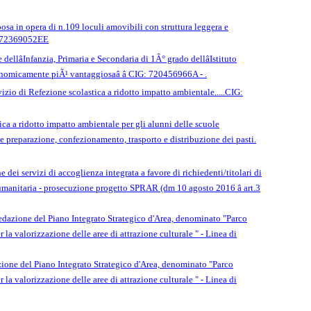
sa in opera di n.109 loculi amovibili con struttura leggera e
IG: 72369052EE
llâInfanzia, Primaria e Secondaria di 1Â° grado dellâIstituto
onomicamente piÃ¹ vantaggiosaâ â CIG: 720456966A - .
io di Refezione scolastica a ridotto impatto ambientale.....CIG:
ica a ridotto impatto ambientale per gli alunni delle scuole
e preparazione, confezionamento, trasporto e distribuzione dei pasti.
 dei servizi di accoglienza integrata a favore di richiedenti/titolari di
e umanitaria - prosecuzione progetto SPRAR (dm 10 agosto 2016 â art.3
redazione del Piano Integrato Strategico d'Area, denominato "Parco
 la valorizzazione delle aree di attrazione culturale " - Linea di
azione del Piano Integrato Strategico d'Area, denominato "Parco
 la valorizzazione delle aree di attrazione culturale " - Linea di