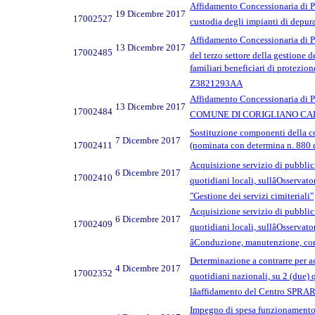
Affidamento Concessionaria di Pu
19 Dicembre 2017
17002527
custodia degli impianti di depu
Affidamento Concessionaria di P
13 Dicembre 2017
17002485
del terzo settore della gestione d
familiari beneficiari di protezio
Z3821293AA
Affidamento Concessionaria di P
13 Dicembre 2017
17002484
COMUNE DI CORIGLIANO CALABR
Sostituzione componenti della co
7 Dicembre 2017
17002411
(nominata con determina n. 880 
Acquisizione servizio di pubblici
6 Dicembre 2017
17002410
quotidiani locali, sullâOsserva
"Gestione dei servizi cimiteriali"
Acquisizione servizio di pubblici
6 Dicembre 2017
17002409
quotidiani locali, sullâOsservat
âConduzione, manutenzione, cont
Determinazione a contrarre per ac
4 Dicembre 2017
17002352
quotidiani nazionali, su 2 (due) 
lâaffidamento del Centro SPRAR
Impegno di spesa funzionamento