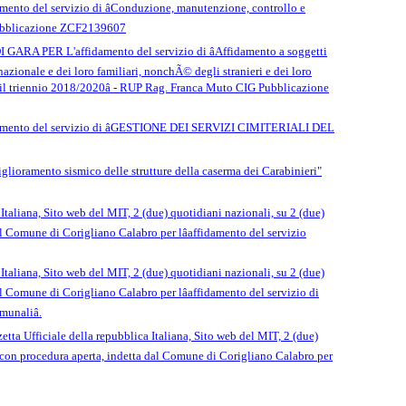
mento del servizio di âConduzione, manutenzione, controllo e
 Pubblicazione ZCF2139607
 GARA PER L'affidamento del servizio di âAffidamento a soggetti
rnazionale e dei loro familiari, nonchÃ© degli stranieri e dei loro
er il triennio 2018/2020â - RUP Rag. Franca Muto CIG Pubblicazione
fidamento del servizio di âGESTIONE DEI SERVIZI CIMITERIALI DEL
lioramento sismico delle strutture della caserma dei Carabinieri"
Italiana, Sito web del MIT, 2 (due) quotidiani nazionali, su 2 (due)
dal Comune di Corigliano Calabro per lâaffidamento del servizio
Italiana, Sito web del MIT, 2 (due) quotidiani nazionali, su 2 (due)
dal Comune di Corigliano Calabro per lâaffidamento del servizio di
unaliâ.
tta Ufficiale della repubblica Italiana, Sito web del MIT, 2 (due)
ra, con procedura aperta, indetta dal Comune di Corigliano Calabro per