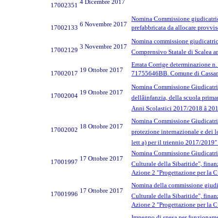
4 Dicembre 2017
17002351
Nomina Commissione giudicatrice 
6 Novembre 2017
17002133
prefabbricata da allocare provvis
Nomina commissione giudicatrice g
3 Novembre 2017
17002129
Comprensivo Statale di Scalea an
Errata Corrige determinazione n.
19 Ottobre 2017
17002017
71755646BB. Comune di Cassano
Nomina Commissione Giudicatrice p
19 Ottobre 2017
17002004
dellâinfanzia, della scuola pri
Anni Scolastici 2017/2018 â 20
Nomina Commissione Giudicatrice ga
18 Ottobre 2017
17002002
protezione internazionale e dei l
lett a) per il triennio 2017/2019
Nomina Commissione Giudicatrice 
17 Ottobre 2017
17001997
Culturale della Sibaritide", finan
Azione 2 "Progettazione per la Cul
Nomina della commissione giudicat
17 Ottobre 2017
17001996
Culturale della Sibaritide", finan
Azione 2 "Progettazione per la Cul
Impegno di spesa per funziona