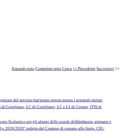
Espandi tutto
Comprimi tutto
Cerca
<< Precedenti
Successivi
>>
stione del servizio bar/punto ristoro presso i seguenti istituti
G di Corigliano; LC di Corigliano; LC e LS di Cetraro; ITIS di
to Scolastico per gli alunni delle scuole dellâinfanzia, primarie e
19 e 2019/2020" indetta dal Comune di cassano allo Ionio. CIG: