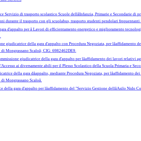
ervizio di trasporto scolastico Scuole dellâInfanzia, Primarie e Secondarie di pr
unni durante il trasporto con gli scuolabus, trasporto studenti pendolari frequentant
ara d'appalto per â Lavori di efficientamento energetico e miglioramento tecnolog
.
e giudicatrice della gara d'appalto con Procedura Negoziata, per lâaffidamento de
o di Mongrassano Scaloâ; CIG: 6982462DE9.
issione giudicatrice della gara d'appalto per lâaffidamento dei lavori relativi 
Accesso ai diversamente abili per il Plesso Scolastico della Scuola Primaria e Seco
trice della gara dâappalto, mediante Procedura Negoziata, per lâaffidamento dei
 di Mongrassano Scaloâ.
ella gara d'appalto per lâaffidamento del "Servizio Gestione dellâAsilo Nido Co