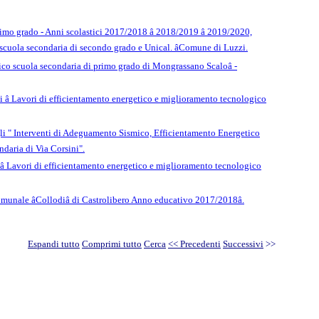
imo grado - Anni scolastici 2017/2018 â 2018/2019 â 2019/2020,
i scuola secondaria di secondo grado e Unical. âComune di Luzzi.
ico scuola secondaria di primo grado di Mongrassano Scaloâ -
i â Lavori di efficientamento energetico e miglioramento tecnologico
agli " Interventi di Adeguamento Sismico, Efficientamento Energetico
ndaria di Via Corsini".
 â Lavori di efficientamento energetico e miglioramento tecnologico
munale âCollodiâ di Castrolibero Anno educativo 2017/2018â.
Espandi tutto
Comprimi tutto
Cerca
<< Precedenti
Successivi
>>