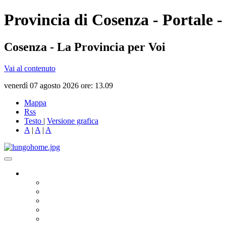
Provincia di Cosenza - Portale -
Cosenza - La Provincia per Voi
Vai al contenuto
venerdì 07 agosto 2026 ore: 13.09
Mappa
Rss
Testo
|
Versione grafica
A
|
A
|
A
Governo
Presidente
Consiglio Provinciale
Consiglieri Delegati
Assemblea dei Sindaci
Commissioni Consiliari