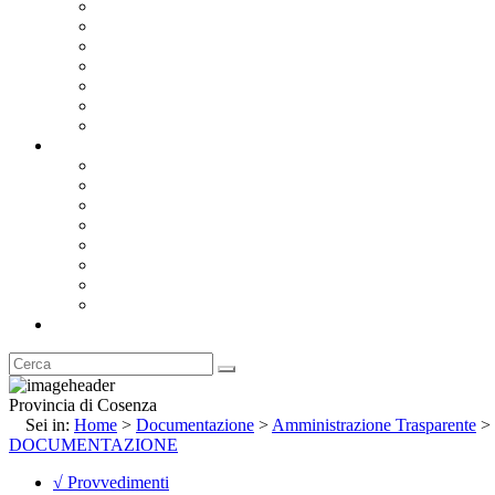
Bandi e Avvisi di Gara
Concorsi e ricerca personale
Bilanci
Amministrazione Trasparente
Statuto
Regolamenti
Provincia
Stemma e Gonfalone
Palazzo della Provincia
Le Sedi della Provincia
Territorio
I Comuni
Enti e Istituzioni
Rubrica
Provincia di Cosenza
Sei in:
Home
>
Documentazione
>
Amministrazione Trasparente
>
DOCUMENTAZIONE
√ Provvedimenti