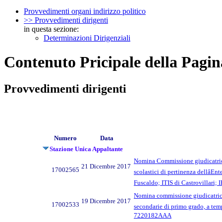
Provvedimenti organi indirizzo politico
>> Provvedimenti dirigenti
in questa sezione:
Determinazioni Dirigenziali
Contenuto Pricipale della Pagin
Provvedimenti dirigenti
Numero
Data
Stazione Unica Appaltante
Nomina Commissione giudicatrice de
21 Dicembre 2017
17002565
scolastici di pertinenza dellâ
Fuscaldo; ITIS di Castrovillari; IP
Nomina commissione giudicatrice p
19 Dicembre 2017
17002533
secondarie di primo grado, a tem
7220182AAA