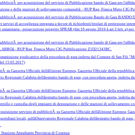
bblicitÃ per acquisizione del servizio di Pubblicazione bando di Gara per l'affida
razione e delle stazioni di sollevamento comunaliâ. - RUP Rag. Franca Muto CIG
ubblicitÃ per acquisizione del servizio di Pubblicazione Bando di Gara BANDO DI
ei servizi di accoglienza integrata a favore di richiedenti/titolari di protezione inte
ne umanitaria - prosecuzione progetto SPRAR (dm 10 agosto 2016 â art.3 lett. a) p
ubblicitÃ per acquisizione del servizio di Pubblicazione bando di Gara per l'af
Oâ - RUP Rag. Franca Muto CIG Pubblicazione Z1D21343BC.
mmissione giudicatrice della procedura di gara indetta dal Comune di San Fili "Mig
del 15.05.2017)
tÃ su Gazzetta Ufficiale dellâUnione Europea, Gazzetta Ufficiale della repubblica 
torio Regionale Calabria dellâestratto bando di gara, con procedura aperta, indetta 
tÃ su Gazzetta Ufficiale dellâUnione Europea, Gazzetta Ufficiale della repubblica 
orio Regionale Calabria dellâestratto bando di gara, con procedura aperta, indetta 
rollo e custodia degli impianti di depurazione e delle stazioni di sollevamento com
quisizione servizio di pubblicitÃ su Gazzetta Ufficiale dellâUnione Europea, Gazze
quotidiani locali, sullâOsservatorio Regionale Calabria dellâestratto bando di ga
.
 Stazione Appaltante Provincia di Cosenza