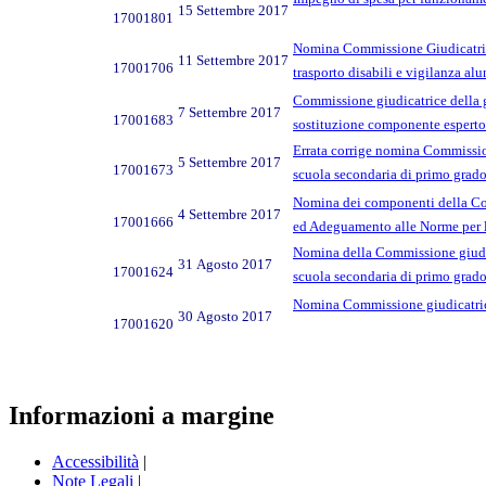
15 Settembre 2017
17001801
Nomina Commissione Giudicatrice S
11 Settembre 2017
17001706
trasporto disabili e vigilanza al
Commissione giudicatrice della g
7 Settembre 2017
17001683
sostituzione componente esperto
Errata corrige nomina Commission
5 Settembre 2017
17001673
scuola secondaria di primo grad
Nomina dei componenti della Comm
4 Settembre 2017
17001666
ed Adeguamento alle Norme per l'
Nomina della Commissione giudica
31 Agosto 2017
17001624
scuola secondaria di primo grado
Nomina Commissione giudicatrice d
30 Agosto 2017
17001620
Informazioni a margine
Accessibilità
|
Note Legali
|