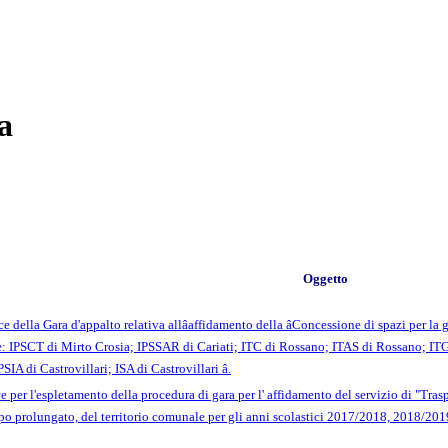
a
Oggetto
lla Gara d'appalto relativa allâaffidamento della âConcessione di spazi per la ge
Ente: IPSCT di Mirto Crosia; IPSSAR di Cariati; ITC di Rossano; ITAS di Rossano; IT
SIA di Castrovillari; ISA di Castrovillari â.
er l'espletamento della procedura di gara per l' affidamento del servizio di "Traspor
po prolungato, del territorio comunale per gli anni scolastici 2017/2018, 2018/20