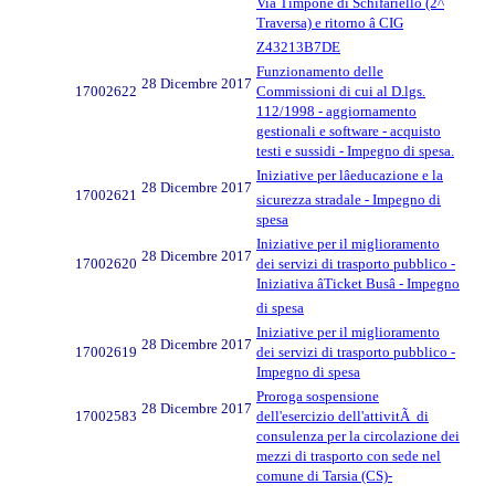
Via Timpone di Schifariello (2^
Traversa) e ritorno â CIG
Z43213B7DE
Funzionamento delle
28 Dicembre 2017
17002622
Commissioni di cui al D.lgs.
112/1998 - aggiornamento
gestionali e software - acquisto
testi e sussidi - Impegno di spesa.
Iniziative per lâeducazione e la
28 Dicembre 2017
17002621
sicurezza stradale - Impegno di
spesa
Iniziative per il miglioramento
28 Dicembre 2017
17002620
dei servizi di trasporto pubblico -
Iniziativa âTicket Busâ - Impegno
di spesa
Iniziative per il miglioramento
28 Dicembre 2017
17002619
dei servizi di trasporto pubblico -
Impegno di spesa
Proroga sospensione
28 Dicembre 2017
17002583
dell'esercizio dell'attivitÃ di
consulenza per la circolazione dei
mezzi di trasporto con sede nel
comune di Tarsia (CS)-