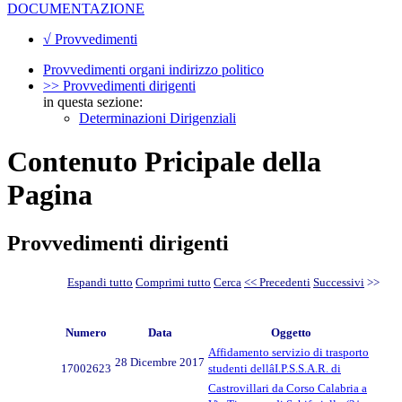
DOCUMENTAZIONE
√ Provvedimenti
Provvedimenti organi indirizzo politico
>> Provvedimenti dirigenti
in questa sezione:
Determinazioni Dirigenziali
Contenuto Pricipale della
Pagina
Provvedimenti dirigenti
Espandi tutto
Comprimi tutto
Cerca
<< Precedenti
Successivi
>>
Numero
Data
Oggetto
Affidamento servizio di trasporto
28 Dicembre 2017
17002623
studenti dellâI.P.S.S.A.R. di
Castrovillari da Corso Calabria a