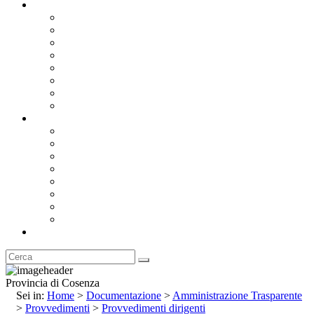
Documentazione
Albo Pretorio OnLine
Bandi e Avvisi di Gara
Concorsi e ricerca personale
Bilanci
Amministrazione Trasparente
Statuto
Regolamenti
Provincia
Stemma e Gonfalone
Palazzo della Provincia
Le Sedi della Provincia
Territorio
I Comuni
Enti e Istituzioni
Rubrica
Provincia di Cosenza
Sei in:
Home
>
Documentazione
>
Amministrazione Trasparente
>
Provvedimenti
>
Provvedimenti dirigenti