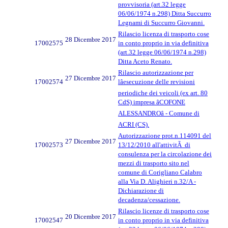
provvisoria (art.32 legge
06/06/1974 n.298) Ditta Succurro
Legnami di Succurro Giovanni.
Rilascio licenza di trasporto cose
28 Dicembre 2017
17002575
in conto proprio in via definitiva
(art.32 legge 06/06/1974 n.298)
Ditta Aceto Renato.
Rilascio autorizzazione per
27 Dicembre 2017
17002574
lâesecuzione delle revisioni
periodiche dei veicoli (ex art. 80
CdS) impresa âCOFONE
ALESSANDROâ - Comune di
ACRI (CS).
Autorizzazione prot.n.114091 del
27 Dicembre 2017
17002573
13/12/2010 all'attivitÃ di
consulenza per la circolazione dei
mezzi di trasporto sito nel
comune di Corigliano Calabro
alla Via D. Alighieri n.32/A -
Dichiarazione di
decadenza/cessazione.
Rilascio licenze di trasporto cose
20 Dicembre 2017
17002547
in conto proprio in via definitiva