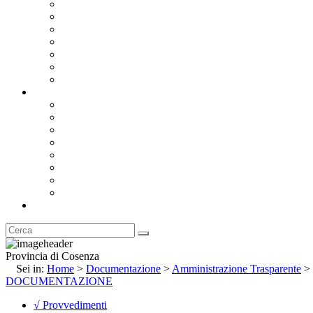
Bandi e Avvisi di Gara
Concorsi e ricerca personale
Bilanci
Amministrazione Trasparente
Statuto
Regolamenti
Provincia
Stemma e Gonfalone
Palazzo della Provincia
Le Sedi della Provincia
Territorio
I Comuni
Enti e Istituzioni
Rubrica
Provincia di Cosenza
Sei in:
Home
>
Documentazione
>
Amministrazione Trasparente
>
DOCUMENTAZIONE
√ Provvedimenti