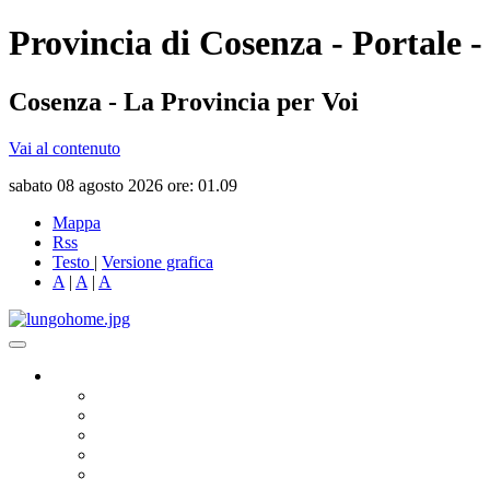
Provincia di Cosenza - Portale -
Cosenza - La Provincia per Voi
Vai al contenuto
sabato 08 agosto 2026 ore: 01.09
Mappa
Rss
Testo
|
Versione grafica
A
|
A
|
A
Governo
Presidente
Consiglio Provinciale
Consiglieri Delegati
Assemblea dei Sindaci
Commissioni Consiliari