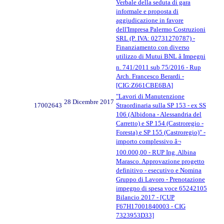
Verbale della seduta di gara
informale e proposta di
aggiudicazione in favore
dell'Impresa Palermo Costruzioni
SRL (P. IVA: 02731270787) -
Finanziamento con diverso
utilizzo di Mutui BNL â Impegni
n. 741/2011 sub 75/2016 - Rup
Arch. Francesco Berardi -
[CIG:Z661CBE6BA]
"Lavori di Manutenzione
28 Dicembre 2017
17002643
Straordinaria sulla SP 153 - ex SS
106 (Albidona - Alessandria del
Carretto) e SP 154 (Castroregio -
Foresta) e SP 155 (Castroregio)" -
importo complessivo â¬
100.000,00 - RUP Ing. Albina
Marasco. Approvazione progetto
definitivo - esecutivo e Nomina
Gruppo di Lavoro - Prenotazione
impegno di spesa voce 65242105
Bilancio 2017 - [CUP
F67H17001840003 - CIG
7323953D33]