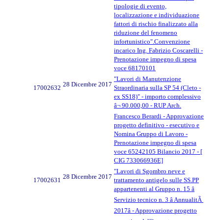
tipologie di evento,
localizzazione e individuazione
fattori di rischio finalizzato alla
riduzione del fenomeno
infortunistico".Convenzione
incarico Ing. Fabrizio Coscarelli -
Prenotazione impegno di spesa
voce 68170101
"Lavori di Manutenzione
28 Dicembre 2017
17002632
Straordinaria sulla SP 54 (Cleto -
ex SS18)" - importo complessivo
â¬ 90.000,00 - RUP Arch.
Francesco Berardi - Approvazione
progetto definitivo - esecutivo e
Nomina Gruppo di Lavoro -
Prenotazione impegno di spesa
voce 65242105 Bilancio 2017 - [
CIG 733066936E]
"Lavori di Sgombro neve e
28 Dicembre 2017
17002631
trattamento antigelo sulle SS.PP
appartenenti al Gruppo n. 15 â
Servizio tecnico n. 3 â AnnualitÃ
2017â - Approvazione progetto