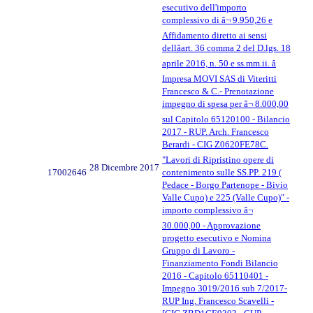
esecutivo dell'importo
complessivo di â¬ 9.950,26 e
Affidamento diretto ai sensi
dellâart. 36 comma 2 del D.lgs. 18
aprile 2016, n. 50 e ss.mm.ii. â
Impresa MOVI SAS di Viteritti
Francesco & C.- Prenotazione
impegno di spesa per â¬ 8.000,00
sul Capitolo 65120100 - Bilancio
2017 - RUP. Arch. Francesco
Berardi - CIG Z0620FE78C.
"Lavori di Ripristino opere di
28 Dicembre 2017
17002646
contenimento sulle SS.PP. 219 (
Pedace - Borgo Partenope - Bivio
Valle Cupo) e 225 (Valle Cupo)" -
importo complessivo â¬
30.000,00 - Approvazione
progetto esecutivo e Nomina
Gruppo di Lavoro -
Finanziamento Fondi Bilancio
2016 - Capitolo 65110401 -
Impegno 3019/2016 sub 7/2017-
RUP Ing. Francesco Scavelli -