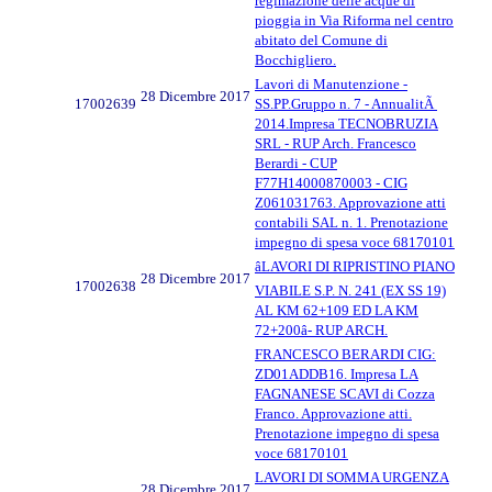
regimazione delle acque di
pioggia in Via Riforma nel centro
abitato del Comune di
Bocchigliero.
Lavori di Manutenzione -
28 Dicembre 2017
17002639
SS.PP.Gruppo n. 7 - AnnualitÃ
2014.Impresa TECNOBRUZIA
SRL - RUP Arch. Francesco
Berardi - CUP
F77H14000870003 - CIG
Z061031763. Approvazione atti
contabili SAL n. 1. Prenotazione
impegno di spesa voce 68170101
âLAVORI DI RIPRISTINO PIANO
28 Dicembre 2017
17002638
VIABILE S.P. N. 241 (EX SS 19)
AL KM 62+109 ED LA KM
72+200â- RUP ARCH.
FRANCESCO BERARDI CIG:
ZD01ADDB16. Impresa LA
FAGNANESE SCAVI di Cozza
Franco. Approvazione atti.
Prenotazione impegno di spesa
voce 68170101
LAVORI DI SOMMA URGENZA
28 Dicembre 2017