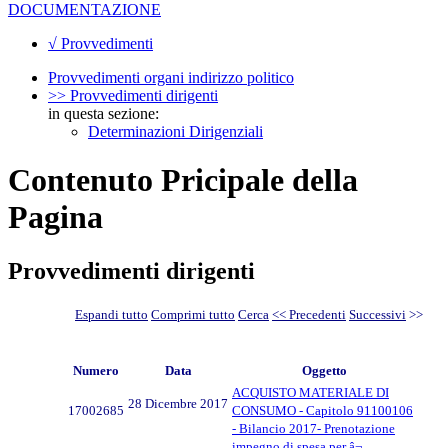
DOCUMENTAZIONE
√ Provvedimenti
Provvedimenti organi indirizzo politico
>> Provvedimenti dirigenti
in questa sezione:
Determinazioni Dirigenziali
Contenuto Pricipale della
Pagina
Provvedimenti dirigenti
Espandi tutto
Comprimi tutto
Cerca
<< Precedenti
Successivi
>>
Numero
Data
Oggetto
ACQUISTO MATERIALE DI
28 Dicembre 2017
17002685
CONSUMO - Capitolo 91100106
- Bilancio 2017- Prenotazione
impegno di spesa per â¬