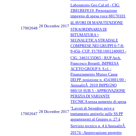
Laboratorio Geo.Cal.srl - CIG:
ZB81BEFE19. Prenotazione
impegno di spesa voce 68170101
âLAVORI DI MANUTENZIONE
28 Dicembre 2017
17002648
STRAORDINARIA DI
BITUMATURA +
SEGNALETICA STRADALE
COMPRESE NEI GRUPPI 6-7-8-
9-45â- CUP: F17H11001240003 -
CIG: 3463135D65 - RUP Arch.
Francesco Berardi. IMPRESA
ACETO GROUP S. S.r.l. -
Finanziamento Mutuo Cassa
DD.PP. posizione n. 4543881/00 -
AnnualitÃ 2010 IMPEGNO
980/10 SUB 5 - APPROVAZIONE
PERIZIA DI VARIANTE
TECNICA senza aumento di spesa
"Lavori di Sgombro neve e
28 Dicembre 2017
17002647
trattamento antigelo sulle SS.PP
appartenenti al Gruppo n. 27 â
Servizio tecnico n. 4 â AnnualitÃ
2017â - Approvazione progetto