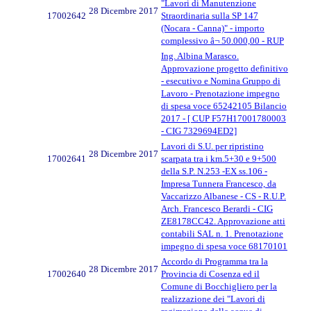
"Lavori di Manutenzione
28 Dicembre 2017
17002642
Straordinaria sulla SP 147
(Nocara - Canna)" - importo
complessivo â¬ 50.000,00 - RUP
Ing. Albina Marasco.
Approvazione progetto definitivo
- esecutivo e Nomina Gruppo di
Lavoro - Prenotazione impegno
di spesa voce 65242105 Bilancio
2017 - [ CUP F57H17001780003
- CIG 7329694ED2]
Lavori di S.U. per ripristino
28 Dicembre 2017
17002641
scarpata tra i km.5+30 e 9+500
della S.P. N.253 -EX ss.106 -
Impresa Tunnera Francesco, da
Vaccarizzo Albanese - CS - R.U.P.
Arch. Francesco Berardi - CIG
ZE8178CC42. Approvazione atti
contabili SAL n. 1. Prenotazione
impegno di spesa voce 68170101
Accordo di Programma tra la
28 Dicembre 2017
17002640
Provincia di Cosenza ed il
Comune di Bocchigliero per la
realizzazione dei "Lavori di