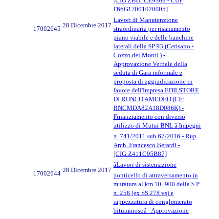
[CIG ZBD1CE9303 - CUP
F66G17001020005]
Lavori di Manutenzione
28 Dicembre 2017
17002645
straordinaria per risanamento
piano viabile e delle banchine
laterali della SP 93 (Cerisano -
Cozzo dei Monti ) -
Approvazione Verbale della
seduta di Gara informale e
proposta di aggiudicazione in
favore dell'Impresa EDILSTORE
DI RUNCO AMEDEO (CF:
RNCMDA82A18D086K) -
Finanziamento con diverso
utilizzo di Mutui BNL â Impegni
n. 741/2011 sub 67/2016 - Rup
Arch. Francesco Berardi -
[CIG:Z411C95B87]
âLavori di sistemazione
28 Dicembre 2017
17002644
ponticello di attraversamento in
muratura al km 10+900 della S.P.
n. 258 (ex SS 278 vs) e
rappezzatura di conglomerato
bituminosoâ - Approvazione