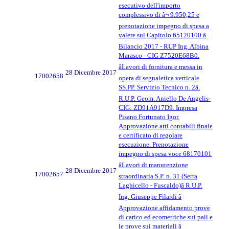
esecutivo dell'importo
complessivo di â¬ 9.950,25 e
prenotazione impegno di spesa a
valere sul Capitolo 65120100 â
Bilancio 2017 - RUP Ing. Albina
Marasco - CIG Z7520E68B0.
âLavori di fornitura e messa in
28 Dicembre 2017
17002658
opera di segnaletica verticale
SS.PP. Servizio Tecnico n. 2â.
R.U.P. Geom. Aniello De Angelis-
CIG: ZD91A917D9. Impresa
Pisano Fortunato Igor.
Approvazione atti contabili finale
e certificato di regolare
esecuzione. Prenotazione
impegno di spesa voce 68170101
âLavori di manutenzione
28 Dicembre 2017
17002657
straordinaria S.P. n. 31 (Serra
Laghicello - Fuscaldo)â R.U.P.
Ing. Giuseppe Filardi â
Approvazione affidamento prove
di carico ed ecometriche sui pali e
le prove sui materiali â