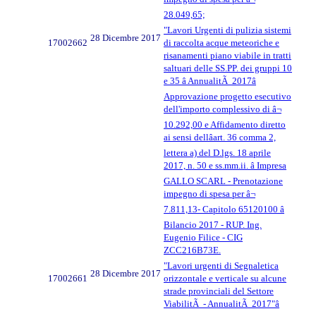
28.049,65;
"Lavori Urgenti di pulizia sistemi
28 Dicembre 2017
17002662
di raccolta acque meteoriche e
risanamenti piano viabile in tratti
saltuari delle SS.PP. dei gruppi 10
e 35 â AnnualitÃ 2017â
Approvazione progetto esecutivo
dell'importo complessivo di â¬
10.292,00 e Affidamento diretto
ai sensi dellâart. 36 comma 2,
lettera a) del D.lgs. 18 aprile
2017, n. 50 e ss.mm.ii. â Impresa
GALLO SCARL - Prenotazione
impegno di spesa per â¬
7.811,13- Capitolo 65120100 â
Bilancio 2017 - RUP. Ing.
Eugenio Filice - CIG
ZCC216B73E.
"Lavori urgenti di Segnaletica
28 Dicembre 2017
17002661
orizzontale e verticale su alcune
strade provinciali del Settore
ViabilitÃ - AnnualitÃ 2017"â