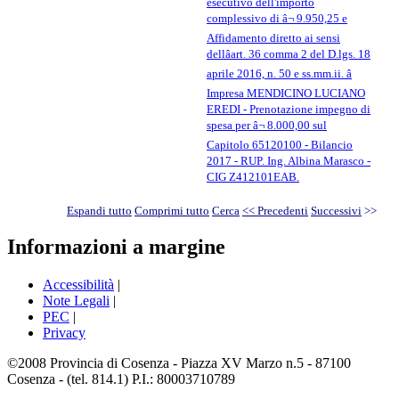
esecutivo dell'importo
complessivo di â¬ 9.950,25 e
Affidamento diretto ai sensi
dellâart. 36 comma 2 del D.lgs. 18
aprile 2016, n. 50 e ss.mm.ii. â
Impresa MENDICINO LUCIANO
EREDI - Prenotazione impegno di
spesa per â¬ 8.000,00 sul
Capitolo 65120100 - Bilancio
2017 - RUP. Ing. Albina Marasco -
CIG Z412101EAB.
Espandi tutto
Comprimi tutto
Cerca
<< Precedenti
Successivi
>>
Informazioni a margine
Accessibilità
|
Note Legali
|
PEC
|
Privacy
©2008 Provincia di Cosenza - Piazza XV Marzo n.5 - 87100
Cosenza - (tel. 814.1) P.I.: 80003710789