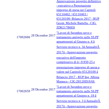
Approvazione progetto definitivo
- esecutivo e Prenotazione
impegno di spesa sui Capitoli
65110402 / 65110403 /
65120100- Bilancio 2017 - RUP
Geom. Michele Bartella - CIG:
ZD6217B6E6
"Lavori di Sgombro neve e
28 Dicembre 2017
17002660
trattamento antigelo sulle SS.PP
appartenenti al Gruppo n. 4 â
Servizio tecnico n. 3â AnnualitÃ
2017â - Approvazione progetto
esecutivo dell'importo
complessivo di â¬ 9.950,25 e
prenotazione impegno di spesa a
valere sul Capitolo 65120100 â
Bilancio 2017 - RUP Ing. Albina
Marasco - CIG Z8120D19A9.
"Lavori di Sgombro neve e
28 Dicembre 2017
17002659
trattamento antigelo sulle SS.PP
appartenenti al Gruppo n. 19 â
Servizio tecnico n. 3 â AnnualitÃ
2017â - Approvazione progetto