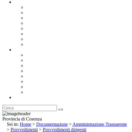
Documentazione
Albo Pretorio OnLine
Bandi e Avvisi di Gara
Concorsi e ricerca personale
Bilanci
Amministrazione Trasparente
Statuto
Regolamenti
Provincia
Stemma e Gonfalone
Palazzo della Provincia
Le Sedi della Provincia
Territorio
I Comuni
Enti e Istituzioni
Rubrica
Provincia di Cosenza
Sei in:
Home
>
Documentazione
>
Amministrazione Trasparente
>
Provvedimenti
>
Provvedimenti dirigenti