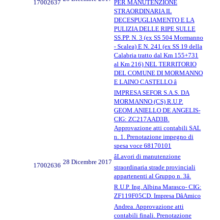
17002637
PER MANUTENZIONE
STRAORDINARIA IL
DECESPUGLIAMENTO E LA
PULIZIA DELLE RIPE SULLE
SS.PP. N. 3 (ex SS 504 Mormanno
- Scalea) E N. 241 (ex SS 19 della
Calabria tratto dal Km 155+731
al Km 216) NEL TERRITORIO
DEL COMUNE DI MORMANNO
E LAINO CASTELLO â
IMPRESA SEFOR S.A.S. DA
MORMANNO (CS) R.U.P.
GEOM.ANIELLO DE ANGELIS-
CIG: ZC217AAD3B.
Approvazione atti contabili SAL
n. 1. Prenotazione impegno di
spesa voce 68170101
âLavori di manutenzione
28 Dicembre 2017
17002636
straordinaria strade provinciali
appartenenti al Gruppo n. 3â.
R.U.P. Ing. Albina Marasco- CIG:
ZF119F05CD. Impresa DâAmico
Andrea. Approvazione atti
contabili finali. Prenotazione