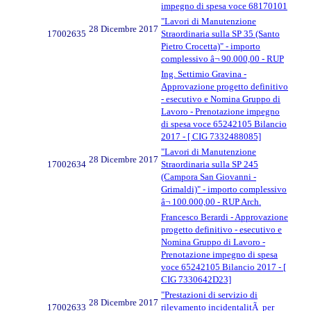
impegno di spesa voce 68170101
"Lavori di Manutenzione
28 Dicembre 2017
17002635
Straordinaria sulla SP 35 (Santo
Pietro Crocetta)" - importo
complessivo â¬ 90.000,00 - RUP
Ing. Settimio Gravina -
Approvazione progetto definitivo
- esecutivo e Nomina Gruppo di
Lavoro - Prenotazione impegno
di spesa voce 65242105 Bilancio
2017 - [ CIG 7332488085]
"Lavori di Manutenzione
28 Dicembre 2017
17002634
Straordinaria sulla SP 245
(Campora San Giovanni -
Grimaldi)" - importo complessivo
â¬ 100.000,00 - RUP Arch.
Francesco Berardi - Approvazione
progetto definitivo - esecutivo e
Nomina Gruppo di Lavoro -
Prenotazione impegno di spesa
voce 65242105 Bilancio 2017 - [
CIG 7330642D23]
"Prestazioni di servizio di
28 Dicembre 2017
17002633
rilevamento incidentalitÃ per