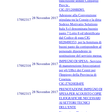
trascrizione sedute Consiglio
Prov.le .
CIG ZF1209BD95.
Adesione alla Convenzione
28 Novembre 2017
17002317
stipulata tra la Consip e la ditta
Sodexo Motivatio Solutions
Itala S.r.l denominata buonio
pasto 7 Lotto 6 ed identificata
dal Codice di gara CIG
6028490353, per la fornitura di
buoni pasto da corrispondere al
personale dipendente in
sostituzione del servizio mensa.
IMPEGNO DI SPESA - Servizio
28 Novembre 2017
17002316
di manutenzione fotocopiatori
per gli Uffici dei Centri per
l'Impiego della Provincia di
Cosenza.
CIG Z7820EB4FE
PRENOTAZIONE IMPEGNO DI
28 Novembre 2017
17002315
SPESA PER ACQUISTO COPIE
ELIOGRAFICHE NECESSARI
AI SETTORI TECNICI
DELL'ENTE