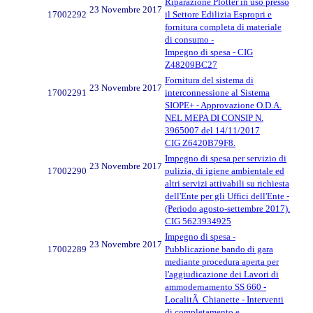
Riparazione Plotter in uso presso
23 Novembre 2017
17002292
il Settore Edilizia Espropri e
fornitura completa di materiale
di consumo -
Impegno di spesa - CIG
Z48209BC27
Fornitura del sistema di
23 Novembre 2017
17002291
interconnessione al Sistema
SIOPE+ - Approvazione O.D.A.
NEL MEPA DI CONSIP N.
3965007 del 14/11/2017
CIG Z6420B79F8.
Impegno di spesa per servizio di
23 Novembre 2017
17002290
pulizia, di igiene ambientale ed
altri servizi attivabili su richiesta
dell'Ente per gli Uffici dell'Ente -
(Periodo agosto-settembre 2017).
CIG 5623934925
Impegno di spesa -
23 Novembre 2017
17002289
Pubblicazione bando di gara
mediante procedura aperta per
l'aggiudicazione dei Lavori di
ammodernamento SS 660 -
LocalitÃ Chianette - Interventi
di completamento e