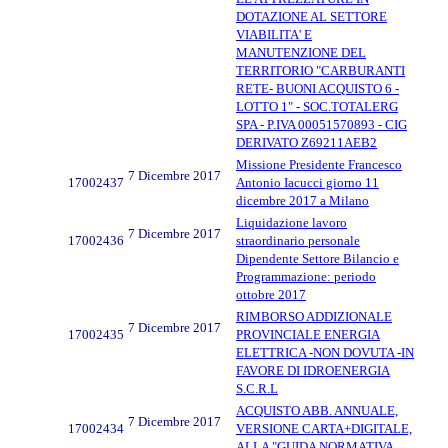
DOTAZIONE AL SETTORE
VIABILITA' E
MANUTENZIONE DEL
TERRITORIO "CARBURANTI
RETE- BUONI ACQUISTO 6 -
LOTTO 1" - SOC.TOTALERG
SPA - P.IVA 00051570893 - CIG
DERIVATO Z69211AEB2
Missione Presidente Francesco
7 Dicembre 2017
17002437
Antonio Iacucci giorno 11
dicembre 2017 a Milano
Liquidazione lavoro
7 Dicembre 2017
17002436
straordinario personale
Dipendente Settore Bilancio e
Programmazione: periodo
ottobre 2017
RIMBORSO ADDIZIONALE
7 Dicembre 2017
17002435
PROVINCIALE ENERGIA
ELETTRICA -NON DOVUTA -IN
FAVORE DI IDROENERGIA
S.C.R.L
ACQUISTO ABB. ANNUALE,
7 Dicembre 2017
17002434
VERSIONE CARTA+DIGITALE,
ALLA "GUIDA NORMATIVA