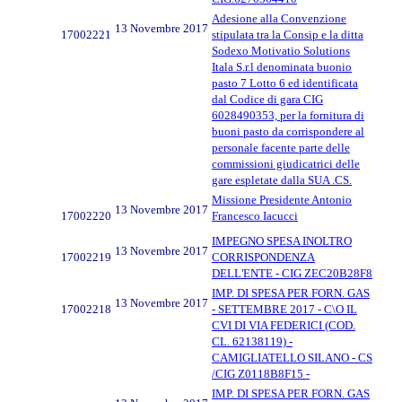
Adesione alla Convenzione
13 Novembre 2017
17002221
stipulata tra la Consip e la ditta
Sodexo Motivatio Solutions
Itala S.r.l denominata buonio
pasto 7 Lotto 6 ed identificata
dal Codice di gara CIG
6028490353, per la fornitura di
buoni pasto da corrispondere al
personale facente parte delle
commissioni giudicatrici delle
gare espletate dalla SUA .CS.
Missione Presidente Antonio
13 Novembre 2017
17002220
Francesco Iacucci
IMPEGNO SPESA INOLTRO
13 Novembre 2017
17002219
CORRISPONDENZA
DELL'ENTE - CIG ZEC20B28F8
IMP. DI SPESA PER FORN. GAS
13 Novembre 2017
17002218
- SETTEMBRE 2017 - C\O IL
CVI DI VIA FEDERICI (COD.
CL. 62138119) -
CAMIGLIATELLO SILANO - CS
/CIG Z0118B8F15 -
IMP. DI SPESA PER FORN. GAS