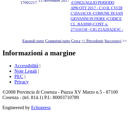
13 Novembre 2017
17002217
-CONGUAGLIO PERIODO
APR/OTT 2017 - C\O IL CVI DI
C\DA IACOI -COMUNE DI SAN
GIOVANNI IN FIORE (CODICE
CL. BA3098) CONT. n.
27310158 - CIG Z1A20A2E3C -
Espandi tutto
Comprimi tutto
Cerca
<< Precedenti
Successivi
>>
Informazioni a margine
Accessibilità
|
Note Legali
|
PEC
|
Privacy
©2008 Provincia di Cosenza - Piazza XV Marzo n.5 - 87100
Cosenza - (tel. 814.1) P.I.: 80003710789
Engineered by
Echopress