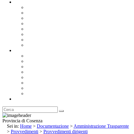
Documentazione
Albo Pretorio OnLine
Bandi e Avvisi di Gara
Concorsi e ricerca personale
Bilanci
Amministrazione Trasparente
Statuto
Regolamenti
Provincia
Stemma e Gonfalone
Palazzo della Provincia
Le Sedi della Provincia
Territorio
I Comuni
Enti e Istituzioni
Rubrica
Provincia di Cosenza
Sei in:
Home
>
Documentazione
>
Amministrazione Trasparente
>
Provvedimenti
>
Provvedimenti dirigenti