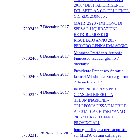
2018" DEST. AL DIRIGENTE
DEL SETT. AA.GG. DELL'ENTE-
CIG ZDC2109005 .
MATR. 2923 - IMPEGNO DI
7 Dicembre 2017
17002433
SPESA E LIQUIDAZIONE
RETRIBUZIONE DI
RISULTATO ANNO 2017
PERIODO GENNAIO/MAGGIO.
Missione Presidente Antonio
6 Dicembre 2017
17002408
Francesco Iacucci giorno 7
dicembre
Presidente Francesco Antonio
6 Dicembre 2017
17002407
Iacucci Missione a Roma giorno
2 dicembre 2017
IMPEGNI DI SPESA PER
4 Dicembre 2017
17002343
CONSUMI RIFERITI A
:ILLUMINAZIONE -
TELEFONIA FISSA E MOBILE -
ACQUA- GAS E TARI "ANNO
2017" PER GLI UFFICI
PROVINCIALI-
Impegno di spesa per l'acquisto
28 Novembre 2017
17002318
sul ME.PA. di una cuffia per