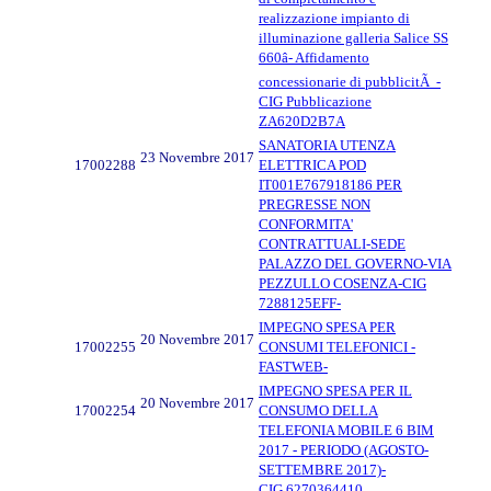
realizzazione impianto di
illuminazione galleria Salice SS
660â- Affidamento
concessionarie di pubblicitÃ -
CIG Pubblicazione
ZA620D2B7A
SANATORIA UTENZA
23 Novembre 2017
17002288
ELETTRICA POD
IT001E767918186 PER
PREGRESSE NON
CONFORMITA'
CONTRATTUALI-SEDE
PALAZZO DEL GOVERNO-VIA
PEZZULLO COSENZA-CIG
7288125EFF-
IMPEGNO SPESA PER
20 Novembre 2017
17002255
CONSUMI TELEFONICI -
FASTWEB-
IMPEGNO SPESA PER IL
20 Novembre 2017
17002254
CONSUMO DELLA
TELEFONIA MOBILE 6 BIM
2017 - PERIODO (AGOSTO-
SETTEMBRE 2017)-
CIG.6270364410