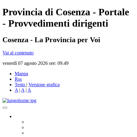
Provincia di Cosenza - Portale
- Provvedimenti dirigenti
Cosenza - La Provincia per Voi
Vai al contenuto
venerdì 07 agosto 2026 ore: 09.49
Mappa
Rss
Testo
|
Versione grafica
A
|
A
|
A
Governo
Presidente
Consiglio Provinciale
Consiglieri Delegati