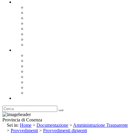
Documentazione
Albo Pretorio OnLine
Bandi e Avvisi di Gara
Concorsi e ricerca personale
Bilanci
Amministrazione Trasparente
Statuto
Regolamenti
Provincia
Stemma e Gonfalone
Palazzo della Provincia
Le Sedi della Provincia
Territorio
I Comuni
Enti e Istituzioni
Rubrica
Provincia di Cosenza
Sei in:
Home
>
Documentazione
>
Amministrazione Trasparente
>
Provvedimenti
>
Provvedimenti dirigenti