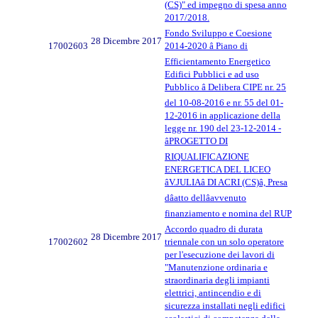
(CS)" ed impegno di spesa anno
2017/2018.
Fondo Sviluppo e Coesione
28 Dicembre 2017
17002603
2014-2020 â Piano di
Efficientamento Energetico
Edifici Pubblici e ad uso
Pubblico â Delibera CIPE nr. 25
del 10-08-2016 e nr. 55 del 01-
12-2016 in applicazione della
legge nr. 190 del 23-12-2014 -
âPROGETTO DI
RIQUALIFICAZIONE
ENERGETICA DEL LICEO
âV.JULIAâ DI ACRI (CS)â, Presa
dâatto dellâavvenuto
finanziamento e nomina del RUP
Accordo quadro di durata
28 Dicembre 2017
17002602
triennale con un solo operatore
per l'esecuzione dei lavori di
"Manutenzione ordinaria e
straordinaria degli impianti
elettrici, antincendio e di
sicurezza installati negli edifici