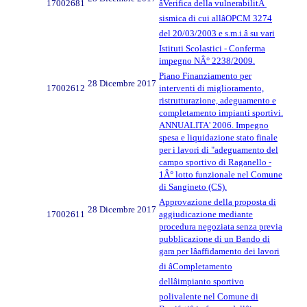
17002681
âVerifica della vulnerabilitÃ
sismica di cui allâOPCM 3274
del 20/03/2003 e s.m.i.â su vari
Istituti Scolastici - Conferma
impegno NÂ° 2238/2009.
Piano Finanziamento per
28 Dicembre 2017
17002612
interventi di miglioramento,
ristrutturazione, adeguamento e
completamento impianti sportivi.
ANNUALITA' 2006. Impegno
spesa e liquidazione stato finale
per i lavori di "adeguamento del
campo sportivo di Raganello -
1Â° lotto funzionale nel Comune
di Sangineto (CS).
Approvazione della proposta di
28 Dicembre 2017
17002611
aggiudicazione mediante
procedura negoziata senza previa
pubblicazione di un Bando di
gara per lâaffidamento dei lavori
di âCompletamento
dellâimpianto sportivo
polivalente nel Comune di