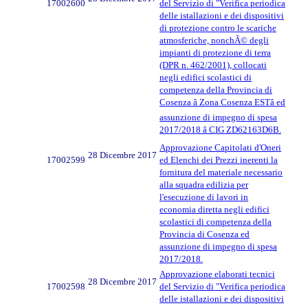
17002600
del Servizio di "Verifica periodica
delle istallazioni e dei dispositivi
di protezione contro le scariche
atmosferiche, nonchÃ© degli
impianti di protezione di terra
(DPR n. 462/2001), collocati
negli edifici scolastici di
competenza della Provincia di
Cosenza â Zona Cosenza ESTâ ed
assunzione di impegno di spesa
2017/2018 â CIG ZD62163D6B.
Approvazione Capitolati d'Oneri
28 Dicembre 2017
17002599
ed Elenchi dei Prezzi inerenti la
fornitura del materiale necessario
alla squadra edilizia per
l'esecuzione di lavori in
economia diretta negli edifici
scolastici di competenza della
Provincia di Cosenza ed
assunzione di impegno di spesa
2017/2018.
Approvazione elaborati tecnici
28 Dicembre 2017
17002598
del Servizio di "Verifica periodica
delle istallazioni e dei dispositivi