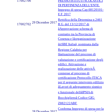
17002706
PRESSO ISTITUTI SCOLASTICI
DI PERTINENZA DELL'ENTE.
Impegno di spesa Cap.68120101-
E.F. 2017
Rettifica della Determina n.2461
29 Dicembre 2017
17002702
R.G. del 13/12/2017 di
âApprovazione schema di
contratto tra la Provincia di
Cosenza e lâorganizzazione
âiiSBE Italiaâ, nominata dalla
Regione Calabria per
lâattuazione del processo di
valutazione e certificazione degli
edifici. Attivazione e
realizzazione delle attivitÃ
connesse al processo di
certificazione Protocollo ITACA
per il seguente intervento edilizio
âLavori di adeguamento sismico
e funzionale dellâIPSIA di
Bocchiglieroâ Codice GIG:
Z882122ABF.
Conferma Impegno di spesa per la
28 Dicembre 2017