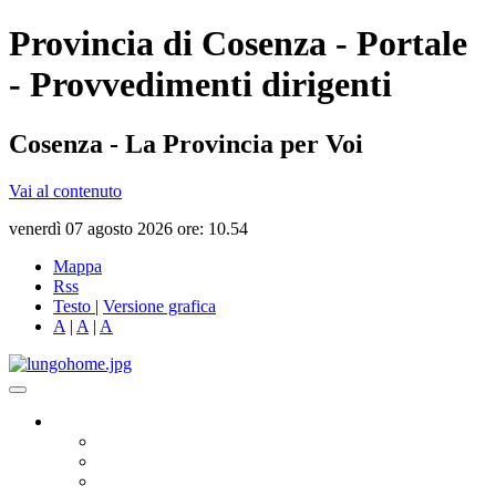
Provincia di Cosenza - Portale
- Provvedimenti dirigenti
Cosenza - La Provincia per Voi
Vai al contenuto
venerdì 07 agosto 2026 ore: 10.54
Mappa
Rss
Testo
|
Versione grafica
A
|
A
|
A
Governo
Presidente
Consiglio Provinciale
Consiglieri Delegati