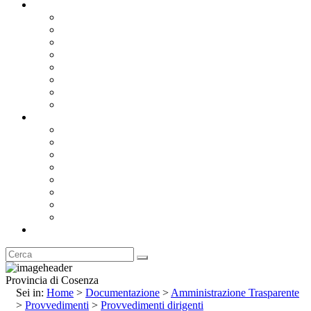
Documentazione
Albo Pretorio OnLine
Bandi e Avvisi di Gara
Concorsi e ricerca personale
Bilanci
Amministrazione Trasparente
Statuto
Regolamenti
Provincia
Stemma e Gonfalone
Palazzo della Provincia
Le Sedi della Provincia
Territorio
I Comuni
Enti e Istituzioni
Rubrica
Provincia di Cosenza
Sei in:
Home
>
Documentazione
>
Amministrazione Trasparente
>
Provvedimenti
>
Provvedimenti dirigenti