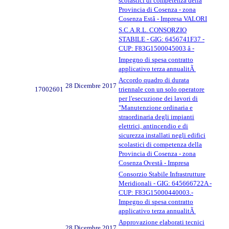
scolastici di competenza della
Provincia di Cosenza - zona
Cosenza Estâ - Impresa VALORI
S.C.A.R.L. CONSORZIO
STABILE - GIG: 6456741F37 -
CUP: F83G1500045003 â -
Impegno di spesa contratto
applicativo terza annualitÃ
Accordo quadro di durata
28 Dicembre 2017
17002601
triennale con un solo operatore
per l'esecuzione dei lavori di
"Manutenzione ordinaria e
straordinaria degli impianti
elettrici, antincendio e di
sicurezza installati negli edifici
scolastici di competenza della
Provincia di Cosenza - zona
Cosenza Ovestâ - Impresa
Consorzio Stabile Infrastrutture
Meridionali - GIG: 645666722A -
CUP: F83G15000440003.-
Impegno di spesa contratto
applicativo terza annualitÃ
Approvazione elaborati tecnici
28 Dicembre 2017