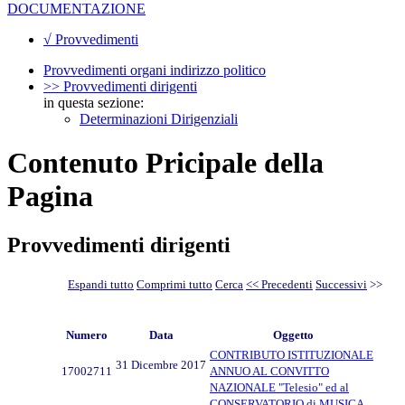
DOCUMENTAZIONE
√ Provvedimenti
Provvedimenti organi indirizzo politico
>> Provvedimenti dirigenti
in questa sezione:
Determinazioni Dirigenziali
Contenuto Pricipale della
Pagina
Provvedimenti dirigenti
Espandi tutto
Comprimi tutto
Cerca
<< Precedenti
Successivi
>>
Numero
Data
Oggetto
CONTRIBUTO ISTITUZIONALE
31 Dicembre 2017
17002711
ANNUO AL CONVITTO
NAZIONALE "Telesio" ed al
CONSERVATORIO di MUSICA