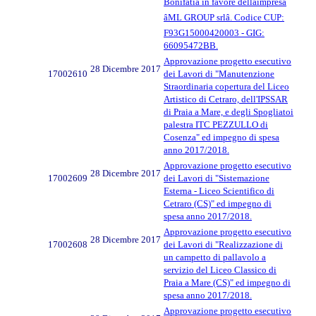
Bonifatiâ in favore dellâimpresa
âML GROUP srlâ. Codice CUP:
F93G15000420003 - GIG:
66095472BB.
Approvazione progetto esecutivo
28 Dicembre 2017
17002610
dei Lavori di "Manutenzione
Straordinaria copertura del Liceo
Artistico di Cetraro, dell'IPSSAR
di Praia a Mare, e degli Spogliatoi
palestra ITC PEZZULLO di
Cosenza" ed impegno di spesa
anno 2017/2018.
Approvazione progetto esecutivo
28 Dicembre 2017
17002609
dei Lavori di "Sistemazione
Esterna - Liceo Scientifico di
Cetraro (CS)" ed impegno di
spesa anno 2017/2018.
Approvazione progetto esecutivo
28 Dicembre 2017
17002608
dei Lavori di "Realizzazione di
un campetto di pallavolo a
servizio del Liceo Classico di
Praia a Mare (CS)" ed impegno di
spesa anno 2017/2018.
Approvazione progetto esecutivo