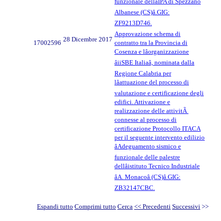
funzionale dellâIPA di Spezzano
Albanese (CS)â.GIG:
ZF9213D746.
Approvazione schema di
28 Dicembre 2017
17002596
contratto tra la Provincia di
Cosenza e lâorganizzazione
âiiSBE Italiaâ, nominata dalla
Regione Calabria per
lâattuazione del processo di
valutazione e certificazione degli
edifici. Attivazione e
realizzazione delle attivitÃ
connesse al processo di
certificazione Protocollo ITACA
per il seguente intervento edilizio
âAdeguamento sismico e
funzionale delle palestre
dellâistituto Tecnico Industriale
âA. Monacoâ (CS)â.GIG:
ZB32147CBC.
Espandi tutto
Comprimi tutto
Cerca
<< Precedenti
Successivi
>>