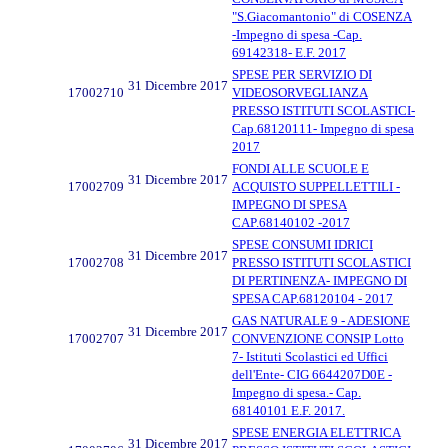
"S.Giacomantonio" di COSENZA
-Impegno di spesa -Cap.
69142318- E.F. 2017
SPESE PER SERVIZIO DI
31 Dicembre 2017
17002710
VIDEOSORVEGLIANZA
PRESSO ISTITUTI SCOLASTICI-
Cap.68120111- Impegno di spesa
2017
FONDI ALLE SCUOLE E
31 Dicembre 2017
17002709
ACQUISTO SUPPELLETTILI -
IMPEGNO DI SPESA
CAP.68140102 -2017
SPESE CONSUMI IDRICI
31 Dicembre 2017
17002708
PRESSO ISTITUTI SCOLASTICI
DI PERTINENZA- IMPEGNO DI
SPESA CAP.68120104 - 2017
GAS NATURALE 9 - ADESIONE
31 Dicembre 2017
17002707
CONVENZIONE CONSIP Lotto
7- Istituti Scolastici ed Uffici
dell'Ente- CIG 6644207D0E -
Impegno di spesa.- Cap.
68140101 E.F. 2017.
SPESE ENERGIA ELETTRICA
31 Dicembre 2017