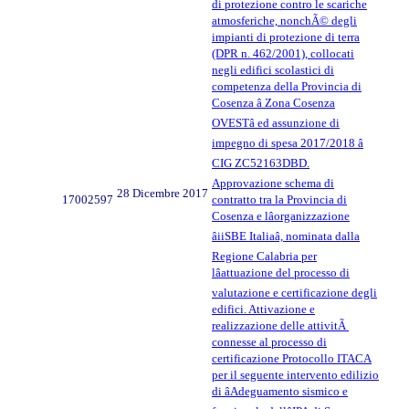
di protezione contro le scariche
atmosferiche, nonchÃ© degli
impianti di protezione di terra
(DPR n. 462/2001), collocati
negli edifici scolastici di
competenza della Provincia di
Cosenza â Zona Cosenza
OVESTâ ed assunzione di
impegno di spesa 2017/2018 â
CIG ZC52163DBD.
Approvazione schema di
28 Dicembre 2017
17002597
contratto tra la Provincia di
Cosenza e lâorganizzazione
âiiSBE Italiaâ, nominata dalla
Regione Calabria per
lâattuazione del processo di
valutazione e certificazione degli
edifici. Attivazione e
realizzazione delle attivitÃ
connesse al processo di
certificazione Protocollo ITACA
per il seguente intervento edilizio
di âAdeguamento sismico e