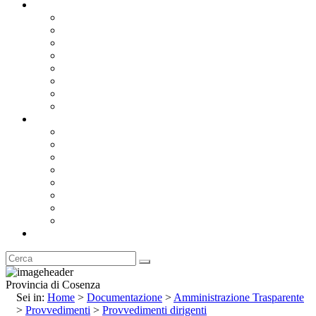
Documentazione
Albo Pretorio OnLine
Bandi e Avvisi di Gara
Concorsi e ricerca personale
Bilanci
Amministrazione Trasparente
Statuto
Regolamenti
Provincia
Stemma e Gonfalone
Palazzo della Provincia
Le Sedi della Provincia
Territorio
I Comuni
Enti e Istituzioni
Rubrica
Provincia di Cosenza
Sei in:
Home
>
Documentazione
>
Amministrazione Trasparente
>
Provvedimenti
>
Provvedimenti dirigenti