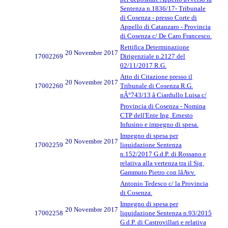
Sentenza n.1836/17- Tribunale
di Cosenza - presso Corte di
Appello di Catanzaro - Provincia
di Cosenza c/ De Caro Francesco.
Rettifica Determinazione
20 Novembre 2017
17002269
Dirigenziale n.2127 del
02/11/2017 R.G.
Atto di Citazione presso il
20 Novembre 2017
17002260
Tribunale di Cosenza R.G.
nÂ°743/13 â Ciardullo Luisa c/
Provincia di Cosenza - Nomina
CTP dell'Ente Ing. Ernesto
Infusino e impegno di spesa.
Impegno di spesa per
20 Novembre 2017
17002259
liquidazione Sentenza
n.152/2017 G.d.P. di Rossano e
relativa alla vertenza tra il Sig.
Gammuto Pietro con lâAvv.
Antonio Tedesco c/ la Provincia
di Cosenza.
Impegno di spesa per
20 Novembre 2017
17002258
liquidazione Sentenza n.93/2015
G.d.P. di Castrovillari e relativa