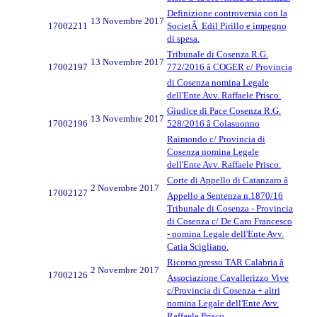
Definizione controversia con la
13 Novembre 2017
17002211
SocietÃ Edil Pirillo e impegno
di spesa.
Tribunale di Cosenza R.G.
13 Novembre 2017
17002197
772/2016 â COGER c/ Provincia
di Cosenza nomina Legale
dell'Ente Avv. Raffaele Prisco.
Giudice di Pace Cosenza R.G.
13 Novembre 2017
17002196
528/2016 â Colasuonno
Raimondo c/ Provincia di
Cosenza nomina Legale
dell'Ente Avv. Raffaele Prisco.
Corte di Appello di Catanzaro â
2 Novembre 2017
17002127
Appello a Sentenza n.1870/16
Tribunale di Cosenza - Provincia
di Cosenza c/ De Caro Francesco
- nomina Legale dell'Ente Avv.
Catia Scigliano.
Ricorso presso TAR Calabria â
2 Novembre 2017
17002126
Associazione Cavallerizzo Vive
c/Provincia di Cosenza + altri
nomina Legale dell'Ente Avv.
Raffaele Prisco.