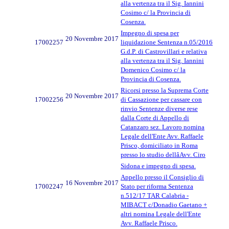
alla vertenza tra il Sig. Iannini
Cosimo c/ la Provincia di
Cosenza.
Impegno di spesa per
20 Novembre 2017
17002257
liquidazione Sentenza n.05/2016
G.d.P. di Castrovillari e relativa
alla vertenza tra il Sig. Iannini
Domenico Cosimo c/ la
Provincia di Cosenza.
Ricorsi presso la Suprema Corte
20 Novembre 2017
17002256
di Cassazione per cassare con
rinvio Sentenze diverse rese
dalla Corte di Appello di
Catanzaro sez. Lavoro nomina
Legale dell'Ente Avv. Raffaele
Prisco, domiciliato in Roma
presso lo studio dellâAvv. Ciro
Sidona e impegno di spesa.
Appello presso il Consiglio di
16 Novembre 2017
17002247
Stato per riforma Sentenza
n.512/17 TAR Calabria -
MIBACT c/Donadio Gaetano +
altri nomina Legale dell'Ente
Avv. Raffaele Prisco.