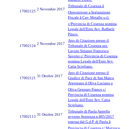
Tribunale di Cosenza â
2 Novembre 2017
17002125
Opposizione a Ingiunzione
Fiscale â Cav. Metallo s.r.l.
c/Provincia di Cosenza nomina
Legale dell'Ente Avv. Raffaele
Prisco.
Atto di Citazione presso il
2 Novembre 2017
17002124
Tribunale di Cosenza sez.
Lavoro Sirianni Francesco
Saverio c/ Provincia di Cosenza
nomina Legale dell'Ente Avv.
Catia Scigliano.
Atto di Citazione presso il
31 Ottobre 2017
17002121
Giudice di Pace di San Marco
Argentano â Oliva Luciano e
Oliva Gennaro Franco c/
Provincia di Cosenza nomina
Legale dell'Ente Avv. Catia
Scigliano.
Tribunale di Paola Appello
31 Ottobre 2017
17002113
avverso Sentenza n.805/2017
emessa dal G.d.P. di Paola â
Provincia di Cosenza c/ Mazzuca