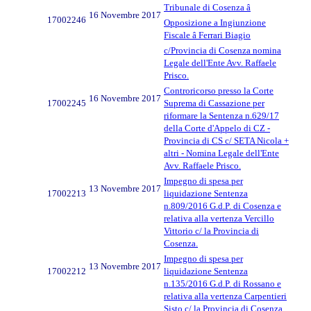
Tribunale di Cosenza â
16 Novembre 2017
17002246
Opposizione a Ingiunzione
Fiscale â Ferrari Biagio
c/Provincia di Cosenza nomina
Legale dell'Ente Avv. Raffaele
Prisco.
Controricorso presso la Corte
16 Novembre 2017
17002245
Suprema di Cassazione per
riformare la Sentenza n.629/17
della Corte d'Appelo di CZ -
Provincia di CS c/ SETA Nicola +
altri - Nomina Legale dell'Ente
Avv. Raffaele Prisco.
Impegno di spesa per
13 Novembre 2017
17002213
liquidazione Sentenza
n.809/2016 G.d.P. di Cosenza e
relativa alla vertenza Vercillo
Vittorio c/ la Provincia di
Cosenza.
Impegno di spesa per
13 Novembre 2017
17002212
liquidazione Sentenza
n.135/2016 G.d.P. di Rossano e
relativa alla vertenza Carpentieri
Sisto c/ la Provincia di Cosenza.