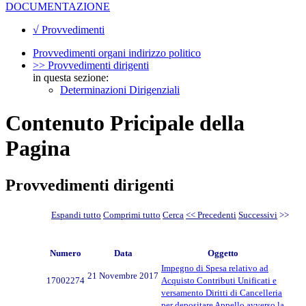
DOCUMENTAZIONE
√ Provvedimenti
Provvedimenti organi indirizzo politico
>> Provvedimenti dirigenti
in questa sezione:
Determinazioni Dirigenziali
Contenuto Pricipale della
Pagina
Provvedimenti dirigenti
Espandi tutto
Comprimi tutto
Cerca
<< Precedenti
Successivi
>>
Numero
Data
Oggetto
Impegno di Spesa relativo ad
21 Novembre 2017
17002274
Acquisto Contributi Unificati e
versamento Diritti di Cancelleria
per depositare Appello avverso la