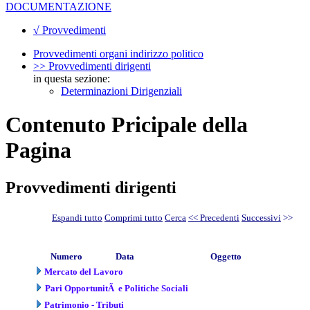
DOCUMENTAZIONE
√ Provvedimenti
Provvedimenti organi indirizzo politico
>> Provvedimenti dirigenti
in questa sezione:
Determinazioni Dirigenziali
Contenuto Pricipale della
Pagina
Provvedimenti dirigenti
Espandi tutto
Comprimi tutto
Cerca
<< Precedenti
Successivi
>>
Numero
Data
Oggetto
Mercato del Lavoro
Pari OpportunitÃ e Politiche Sociali
Patrimonio - Tributi