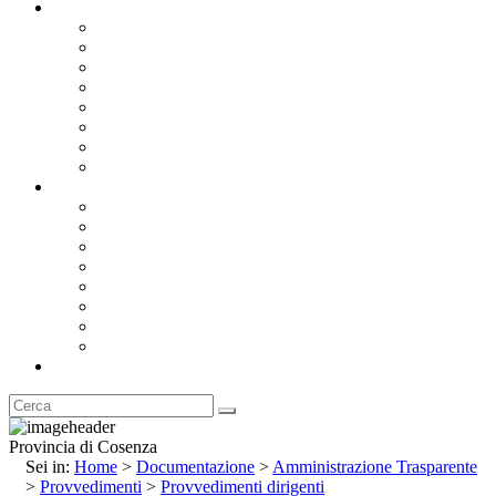
Documentazione
Albo Pretorio OnLine
Bandi e Avvisi di Gara
Concorsi e ricerca personale
Bilanci
Amministrazione Trasparente
Statuto
Regolamenti
Provincia
Stemma e Gonfalone
Palazzo della Provincia
Le Sedi della Provincia
Territorio
I Comuni
Enti e Istituzioni
Rubrica
Provincia di Cosenza
Sei in:
Home
>
Documentazione
>
Amministrazione Trasparente
>
Provvedimenti
>
Provvedimenti dirigenti