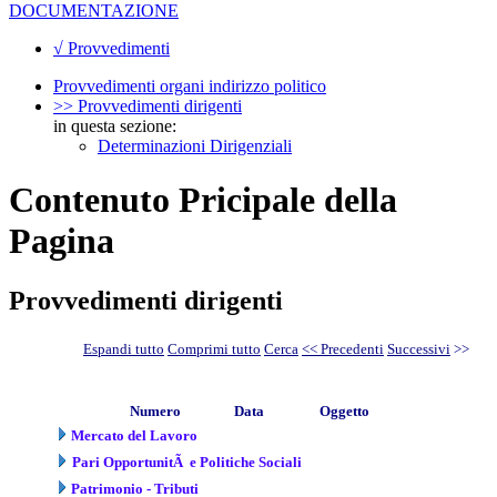
DOCUMENTAZIONE
√ Provvedimenti
Provvedimenti organi indirizzo politico
>> Provvedimenti dirigenti
in questa sezione:
Determinazioni Dirigenziali
Contenuto Pricipale della
Pagina
Provvedimenti dirigenti
Espandi tutto
Comprimi tutto
Cerca
<< Precedenti
Successivi
>>
Numero
Data
Oggetto
Mercato del Lavoro
Pari OpportunitÃ e Politiche Sociali
Patrimonio - Tributi