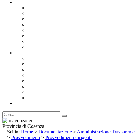
Documentazione
Albo Pretorio OnLine
Bandi e Avvisi di Gara
Concorsi e ricerca personale
Bilanci
Amministrazione Trasparente
Statuto
Regolamenti
Provincia
Stemma e Gonfalone
Palazzo della Provincia
Le Sedi della Provincia
Territorio
I Comuni
Enti e Istituzioni
Rubrica
Provincia di Cosenza
Sei in:
Home
>
Documentazione
>
Amministrazione Trasparente
>
Provvedimenti
>
Provvedimenti dirigenti