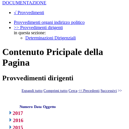
DOCUMENTAZIONE
√ Provvedimenti
Provvedimenti organi indirizzo politico
>> Provvedimenti dirigenti
in questa sezione:
Determinazioni Dirigenziali
Contenuto Pricipale della
Pagina
Provvedimenti dirigenti
Espandi tutto
Comprimi tutto
Cerca
<< Precedenti
Successivi
>>
Numero
Data
Oggetto
2017
2016
2015