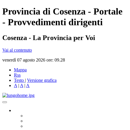
Provincia di Cosenza - Portale
- Provvedimenti dirigenti
Cosenza - La Provincia per Voi
Vai al contenuto
venerdì 07 agosto 2026 ore: 09.28
Mappa
Rss
Testo
|
Versione grafica
A
|
A
|
A
Governo
Presidente
Consiglio Provinciale
Consiglieri Delegati