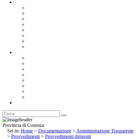
Documentazione
Albo Pretorio OnLine
Bandi e Avvisi di Gara
Concorsi e ricerca personale
Bilanci
Amministrazione Trasparente
Statuto
Regolamenti
Provincia
Stemma e Gonfalone
Palazzo della Provincia
Le Sedi della Provincia
Territorio
I Comuni
Enti e Istituzioni
Rubrica
Provincia di Cosenza
Sei in:
Home
>
Documentazione
>
Amministrazione Trasparente
>
Provvedimenti
>
Provvedimenti dirigenti