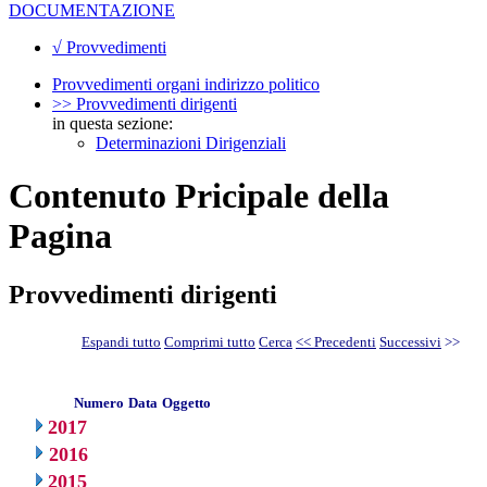
DOCUMENTAZIONE
√ Provvedimenti
Provvedimenti organi indirizzo politico
>> Provvedimenti dirigenti
in questa sezione:
Determinazioni Dirigenziali
Contenuto Pricipale della
Pagina
Provvedimenti dirigenti
Espandi tutto
Comprimi tutto
Cerca
<< Precedenti
Successivi
>>
Numero
Data
Oggetto
2017
2016
2015