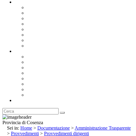
Documentazione
Albo Pretorio OnLine
Bandi e Avvisi di Gara
Concorsi e ricerca personale
Bilanci
Amministrazione Trasparente
Statuto
Regolamenti
Provincia
Stemma e Gonfalone
Palazzo della Provincia
Le Sedi della Provincia
Territorio
I Comuni
Enti e Istituzioni
Rubrica
Provincia di Cosenza
Sei in:
Home
>
Documentazione
>
Amministrazione Trasparente
>
Provvedimenti
>
Provvedimenti dirigenti