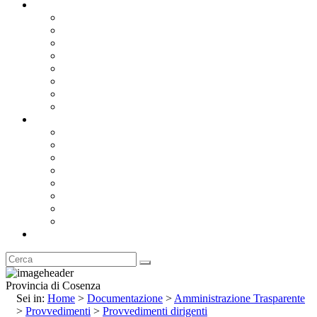
Documentazione
Albo Pretorio OnLine
Bandi e Avvisi di Gara
Concorsi e ricerca personale
Bilanci
Amministrazione Trasparente
Statuto
Regolamenti
Provincia
Stemma e Gonfalone
Palazzo della Provincia
Le Sedi della Provincia
Territorio
I Comuni
Enti e Istituzioni
Rubrica
Provincia di Cosenza
Sei in:
Home
>
Documentazione
>
Amministrazione Trasparente
>
Provvedimenti
>
Provvedimenti dirigenti