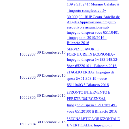
139 e S.P. 241( Morano Calabro)â
- importo complessivo â¬
30.000,00- RUP Geom. Aniello de
Angelis Approvazione progetto
esecutivo e assunzione sub
impegno di spesa voce 65110401
- impegno n. 3019/2016 -
Bilancio 2016
SERVIZI, LAVORI E
30 Dicembre 2016
16002307
FORNITURE IN ECONOMIA -
Impegno di spesa â¬ 183.148,52-
Voce 65220101 - Bilancio 2016
âTAGLIO ERBAâ. Impegno di
30 Dicembre 2016
16002306
spesa â¬ 51.353,19 - voce
65110403 â Bilancio 2016
âPRONTO INTERVENTO E
30 Dicembre 2016
16002305
PERIZIE DâURGENZAâ.
Impegno di spesa â¬ 91.565,49 -
voce 65120100 â Bilancio 2016
âSEGNALETICA ORIZZONTALE
30 Dicembre 2016
16002304
E VERTICALEâ. Impegno di