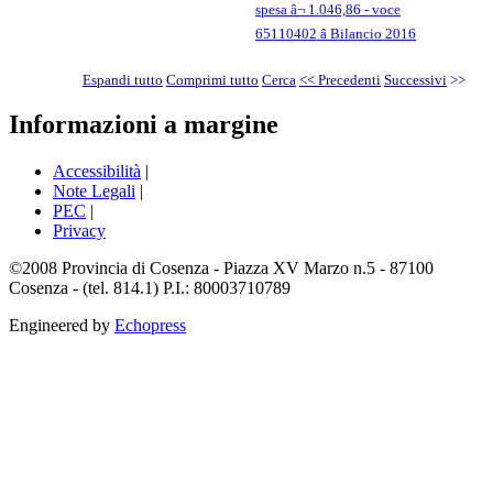
spesa â¬ 1.046,86 - voce
65110402 â Bilancio 2016
Espandi tutto
Comprimi tutto
Cerca
<< Precedenti
Successivi
>>
Informazioni a margine
Accessibilità
|
Note Legali
|
PEC
|
Privacy
©2008 Provincia di Cosenza - Piazza XV Marzo n.5 - 87100
Cosenza - (tel. 814.1) P.I.: 80003710789
Engineered by
Echopress