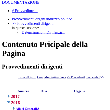
DOCUMENTAZIONE
√ Provvedimenti
Provvedimenti organi indirizzo politico
>> Provvedimenti dirigenti
in questa sezione:
Determinazioni Dirigenziali
Contenuto Pricipale della
Pagina
Provvedimenti dirigenti
Espandi tutto
Comprimi tutto
Cerca
<< Precedenti
Successivi
>>
Numero
Data
Oggetto
2017
2016
Affari GeneraliÂ