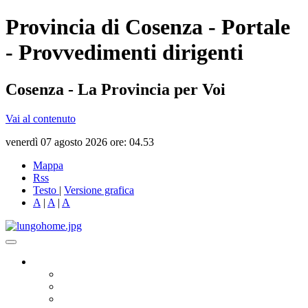
Provincia di Cosenza - Portale
- Provvedimenti dirigenti
Cosenza - La Provincia per Voi
Vai al contenuto
venerdì 07 agosto 2026 ore: 04.53
Mappa
Rss
Testo
|
Versione grafica
A
|
A
|
A
Governo
Presidente
Consiglio Provinciale
Consiglieri Delegati