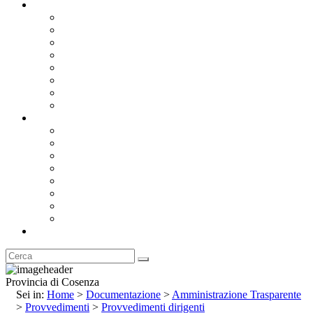
Documentazione
Albo Pretorio OnLine
Bandi e Avvisi di Gara
Concorsi e ricerca personale
Bilanci
Amministrazione Trasparente
Statuto
Regolamenti
Provincia
Stemma e Gonfalone
Palazzo della Provincia
Le Sedi della Provincia
Territorio
I Comuni
Enti e Istituzioni
Rubrica
Provincia di Cosenza
Sei in:
Home
>
Documentazione
>
Amministrazione Trasparente
>
Provvedimenti
>
Provvedimenti dirigenti