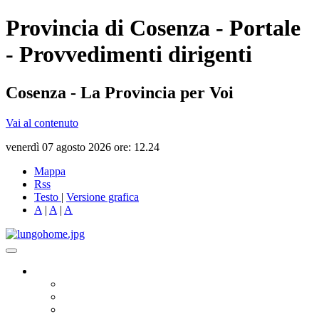
Provincia di Cosenza - Portale
- Provvedimenti dirigenti
Cosenza - La Provincia per Voi
Vai al contenuto
venerdì 07 agosto 2026 ore: 12.24
Mappa
Rss
Testo
|
Versione grafica
A
|
A
|
A
Governo
Presidente
Consiglio Provinciale
Consiglieri Delegati