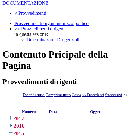
DOCUMENTAZIONE
√ Provvedimenti
Provvedimenti organi indirizzo politico
>> Provvedimenti dirigenti
in questa sezione:
Determinazioni Dirigenziali
Contenuto Pricipale della
Pagina
Provvedimenti dirigenti
Espandi tutto
Comprimi tutto
Cerca
<< Precedenti
Successivi
>>
Numero
Data
Oggetto
2017
2016
2015