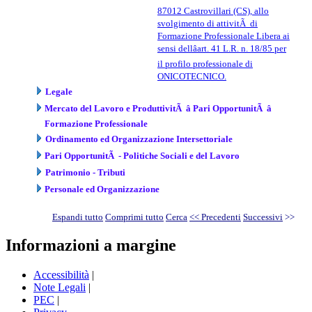
87012 Castrovillari (CS), allo
svolgimento di attivitÃ di
Formazione Professionale Libera ai
sensi dellâart. 41 L.R. n. 18/85 per
il profilo professionale di
ONICOTECNICO.
Legale
Mercato del Lavoro e ProduttivitÃ â Pari OpportunitÃ â
Formazione Professionale
Ordinamento ed Organizzazione Intersettoriale
Pari OpportunitÃ - Politiche Sociali e del Lavoro
Patrimonio - Tributi
Personale ed Organizzazione
Espandi tutto
Comprimi tutto
Cerca
<< Precedenti
Successivi
>>
Informazioni a margine
Accessibilità
|
Note Legali
|
PEC
|