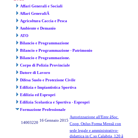
Affari Generali e Sociali
Affari GeneraliÂ
Agricoltura Caccia e Pesca
Ambiente e Demanio
ATO
Bilancio e Programmazione
Bilancio e Programmazione - Patrimonio
Bilancio e Programmazione.
Corpo di Polizia Provinciale
Datore di Lavoro
Difesa Suolo e Protezione Civile
Edilizia e Impiantistica Sportiva
Edilizia ed Espropri
Edilizia Scolastica e Sportiva - Espropri
Formazione Professionale
Autorizzazione all'Ente âSoc.
16 Gennaio 2015
14003220
Coop. Onlus Forma Mensâ con
sede legale e amministrativo-
didattica in C.so Calabria, 120 â