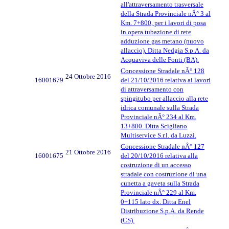
all'attraversamento trasversale
della Strada Provinciale nÂ° 3 al
Km. 7+800, per i lavori di posa
in opera tubazione di rete
adduzione gas metano (nuovo
allaccio). Ditta Nedgia S.p.A. da
Acquaviva delle Fonti (BA).
Concessione Stradale nÂ° 128
24 Ottobre 2016
16001679
del 21/10/2016 relativa ai lavori
di attraversamento con
spingitubo per allaccio alla rete
idrica comunale sulla Strada
Provinciale nÂ° 234 al Km.
13+800. Ditta Scigliano
Multiservice S.r.l. da Luzzi.
Concessione Stradale nÂ° 127
21 Ottobre 2016
16001675
del 20/10/2016 relativa alla
costruzione di un accesso
stradale con costruzione di una
cunetta a gaveta sulla Strada
Provinciale nÂ° 229 al Km.
0+115 lato dx. Ditta Enel
Distribuzione S.p.A. da Rende
(CS).