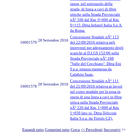
opera, nel sottosuolo della
strada, di linea a cavi di fibre
ottiche sulla Strada Provinciale
nÂ° 100 dal Km. 0+000 al Km.
0+115. Ditta Infratel Italia S.p.A.
da Roma.
Concessione Stradale nÂ° 113
28 Settembre 2016
16001579
del 22/09/2016 relativa agli
interventi per adeguamento degli
scarichi al D.LGS 152/06 sulla
Strada Provinciale nÂ° 108
"Valle del Cocchiato". Ditta Eni
S.p.a. istanza trasmessa da
Calabria Suap.
Concessione Stradale nÂ° 111
28 Settembre 2016
16001578
del 21/09/2016 relativa ai lavori
sul corpo stradale per la posa in
opera di una linea a cavi in fibra
ottica sulla Strada Provinciale
nÂ° 226 dal Km. 1+000 al Km.
1+050 lato sx. Ditta Telecom
Italia S.p.a. da Tiriolo CZ).
Espandi tutto
Comprimi tutto
Cerca
<< Precedenti
Successivi
>>