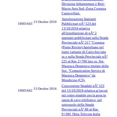
Divisione Infrastrutture e Reti-
Macro Area Sud -Zona Cosenza
Castrovillari.
Autorizzazione Impianti
13 Ottobre 2016
16001643
Pubblicitari nÂ° 123 del
13/10/2016 relativa
all'installazione di nÂ° 2
impianti pubblicitari sulla Strada
Provinciale nÂ° 217 "Cosenza
(Ponte Rovito) Aprigliano nel
tratto variante di Caricchio lato
sx e sulla Strada Provinciale nÂ°
225 al Km. 2+700 lato sx. Sig.
Mazzuca Domenico titolare della
Soc. "Comunication Service di
Mazzuca Domenico" da
Mendicino (CS).
Concessione Stradale nÂ° 122
13 Ottobre 2016
16001642
del 13/10/2016 relativa ai lavori
sul corpo stradale per la posa in
opera di cavo telefonico, nel
sottosuolo della Strada
Provinciale nÂ° 86 al Km.
0+300. Ditta Telecom Italia