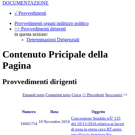
DOCUMENTAZIONE
√ Provvedimenti
Provvedimenti organi indirizzo politico
>> Provvedimenti dirigenti
in questa sezione:
Determinazioni Dirigenziali
Contenuto Pricipale della
Pagina
Provvedimenti dirigenti
Espandi tutto
Comprimi tutto
Cerca
<< Precedenti
Successivi
>>
Numero
Data
Oggetto
Concessione Stradale nÂ° 135
10 Novembre 2016
16001754
del 10/11/2016 relativa ai lavori
di posa in opera cavo BT aereo,
per allaccio fornitura Sig.