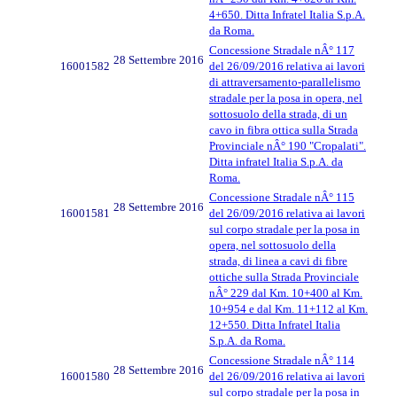
4+650. Ditta Infratel Italia S.p.A.
da Roma.
Concessione Stradale nÂ° 117
28 Settembre 2016
16001582
del 26/09/2016 relativa ai lavori
di attraversamento-parallelismo
stradale per la posa in opera, nel
sottosuolo della strada, di un
cavo in fibra ottica sulla Strada
Provinciale nÂ° 190 "Cropalati".
Ditta infratel Italia S.p.A. da
Roma.
Concessione Stradale nÂ° 115
28 Settembre 2016
16001581
del 26/09/2016 relativa ai lavori
sul corpo stradale per la posa in
opera, nel sottosuolo della
strada, di linea a cavi di fibre
ottiche sulla Strada Provinciale
nÂ° 229 dal Km. 10+400 al Km.
10+954 e dal Km. 11+112 al Km.
12+550. Ditta Infratel Italia
S.p.A. da Roma.
Concessione Stradale nÂ° 114
28 Settembre 2016
16001580
del 26/09/2016 relativa ai lavori
sul corpo stradale per la posa in