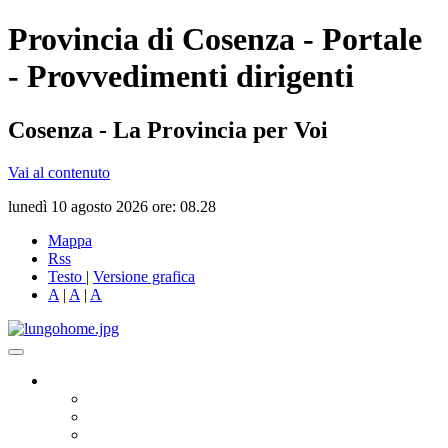
Provincia di Cosenza - Portale
- Provvedimenti dirigenti
Cosenza - La Provincia per Voi
Vai al contenuto
lunedì 10 agosto 2026 ore: 08.28
Mappa
Rss
Testo
|
Versione grafica
A
|
A
|
A
Governo
Presidente
Consiglio Provinciale
Consiglieri Delegati