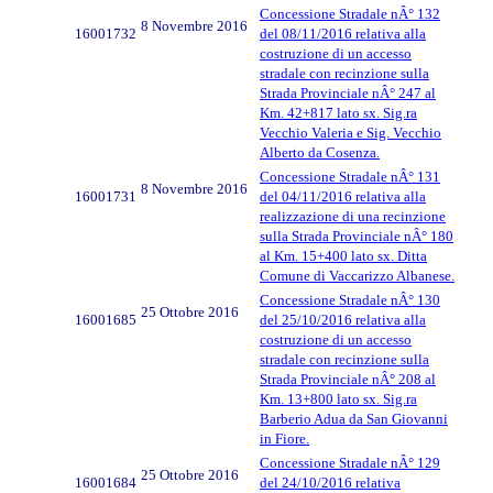
Concessione Stradale nÂ° 132
8 Novembre 2016
16001732
del 08/11/2016 relativa alla
costruzione di un accesso
stradale con recinzione sulla
Strada Provinciale nÂ° 247 al
Km. 42+817 lato sx. Sig.ra
Vecchio Valeria e Sig. Vecchio
Alberto da Cosenza.
Concessione Stradale nÂ° 131
8 Novembre 2016
16001731
del 04/11/2016 relativa alla
realizzazione di una recinzione
sulla Strada Provinciale nÂ° 180
al Km. 15+400 lato sx. Ditta
Comune di Vaccarizzo Albanese.
Concessione Stradale nÂ° 130
25 Ottobre 2016
16001685
del 25/10/2016 relativa alla
costruzione di un accesso
stradale con recinzione sulla
Strada Provinciale nÂ° 208 al
Km. 13+800 lato sx. Sig.ra
Barberio Adua da San Giovanni
in Fiore.
Concessione Stradale nÂ° 129
25 Ottobre 2016
16001684
del 24/10/2016 relativa