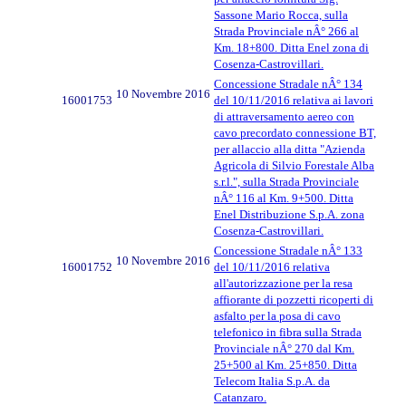
Sassone Mario Rocca, sulla
Strada Provinciale nÂ° 266 al
Km. 18+800. Ditta Enel zona di
Cosenza-Castrovillari.
Concessione Stradale nÂ° 134
10 Novembre 2016
16001753
del 10/11/2016 relativa ai lavori
di attraversamento aereo con
cavo precordato connessione BT,
per allaccio alla ditta "Azienda
Agricola di Silvio Forestale Alba
s.r.l.", sulla Strada Provinciale
nÂ° 116 al Km. 9+500. Ditta
Enel Distribuzione S.p.A. zona
Cosenza-Castrovillari.
Concessione Stradale nÂ° 133
10 Novembre 2016
16001752
del 10/11/2016 relativa
all'autorizzazione per la resa
affiorante di pozzetti ricoperti di
asfalto per la posa di cavo
telefonico in fibra sulla Strada
Provinciale nÂ° 270 dal Km.
25+500 al Km. 25+850. Ditta
Telecom Italia S.p.A. da
Catanzaro.