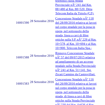
telefonici sulla Strada
Provinciale nÂ° 241 dal Km.
88+480 al Km. 88+520. Ditta
Telecom Italia da Tiriolo (CZ).
Concessione Stradale nÂ° 118
28 Settembre 2016
16001590
del 28/09/2016 relativa ai lavori
sul corpo stradale per la posa in
opera, nel sottosuolo della
strada, linea a cavi di fibre
ottiche sulla S.P. nÂ° 229 al Km.
10+578, al Km. 10+694 e al Km.
10+900. Telecom Italia Spa.-
Rinnovo Concessione Stradale
28 Settembre 2016
16001588
nÂ° 57 del 09/07/2015 relativa
ad ampliamento di un accesso
stradale sulla Strada Provinciale
nÂ° 241 al Km. 51+141. Sig.
Zicari Carmine da Castrovillari.
Concessione Stradale nÂ° 116
28 Settembre 2016
16001583
del 26/09/2016 relativa ai lavori
sul corpo stradale per la posa in
opera, nel sottosuolo della
strada, di linea a cavi di fibre
ottiche sulla Strada Provinciale
nÂ° 230 dal Km. 4+626 al Km.