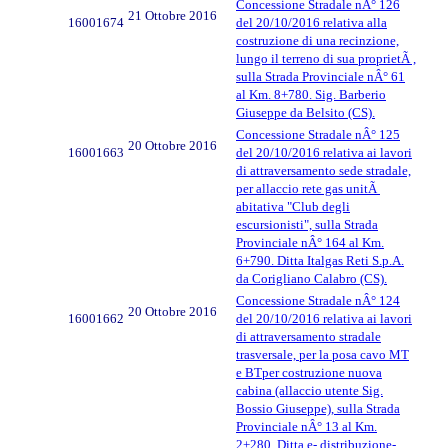
Concessione Stradale nÂ° 126
21 Ottobre 2016
16001674
del 20/10/2016 relativa alla
costruzione di una recinzione,
lungo il terreno di sua proprietÃ ,
sulla Strada Provinciale nÂ° 61
al Km. 8+780. Sig. Barberio
Giuseppe da Belsito (CS).
Concessione Stradale nÂ° 125
20 Ottobre 2016
16001663
del 20/10/2016 relativa ai lavori
di attraversamento sede stradale,
per allaccio rete gas unitÃ
abitativa "Club degli
escursionisti", sulla Strada
Provinciale nÂ° 164 al Km.
6+790. Ditta Italgas Reti S.p.A.
da Corigliano Calabro (CS).
Concessione Stradale nÂ° 124
20 Ottobre 2016
16001662
del 20/10/2016 relativa ai lavori
di attraversamento stradale
trasversale, per la posa cavo MT
e BTper costruzione nuova
cabina (allaccio utente Sig.
Bossio Giuseppe), sulla Strada
Provinciale nÂ° 13 al Km.
2+280. Ditta e- distribuzione-