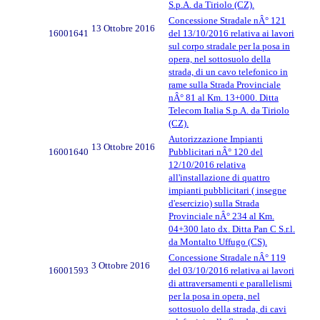
S.p.A. da Tiriolo (CZ).
Concessione Stradale nÂ° 121
13 Ottobre 2016
16001641
del 13/10/2016 relativa ai lavori
sul corpo stradale per la posa in
opera, nel sottosuolo della
strada, di un cavo telefonico in
rame sulla Strada Provinciale
nÂ° 81 al Km. 13+000. Ditta
Telecom Italia S.p.A. da Tiriolo
(CZ).
Autorizzazione Impianti
13 Ottobre 2016
16001640
Pubblicitari nÂ° 120 del
12/10/2016 relativa
all'installazione di quattro
impianti pubblicitari ( insegne
d'esercizio) sulla Strada
Provinciale nÂ° 234 al Km.
04+300 lato dx. Ditta Pan C S.r.l.
da Montalto Uffugo (CS).
Concessione Stradale nÂ° 119
3 Ottobre 2016
16001593
del 03/10/2016 relativa ai lavori
di attraversamenti e parallelismi
per la posa in opera, nel
sottosuolo della strada, di cavi