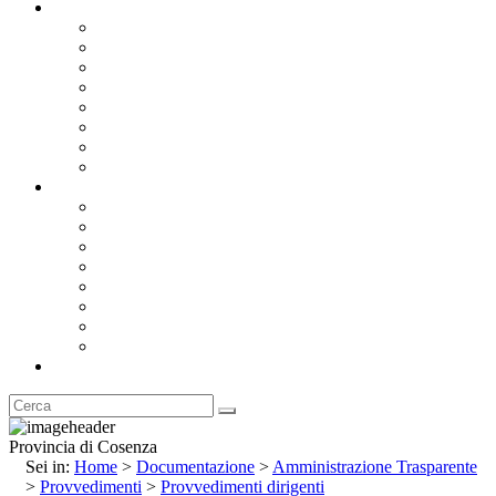
Documentazione
Albo Pretorio OnLine
Bandi e Avvisi di Gara
Concorsi e ricerca personale
Bilanci
Amministrazione Trasparente
Statuto
Regolamenti
Provincia
Stemma e Gonfalone
Palazzo della Provincia
Le Sedi della Provincia
Territorio
I Comuni
Enti e Istituzioni
Rubrica
Provincia di Cosenza
Sei in:
Home
>
Documentazione
>
Amministrazione Trasparente
>
Provvedimenti
>
Provvedimenti dirigenti