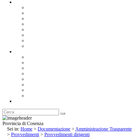
Documentazione
Albo Pretorio OnLine
Bandi e Avvisi di Gara
Concorsi e ricerca personale
Bilanci
Amministrazione Trasparente
Statuto
Regolamenti
Provincia
Stemma e Gonfalone
Palazzo della Provincia
Le Sedi della Provincia
Territorio
I Comuni
Enti e Istituzioni
Rubrica
Provincia di Cosenza
Sei in:
Home
>
Documentazione
>
Amministrazione Trasparente
>
Provvedimenti
>
Provvedimenti dirigenti