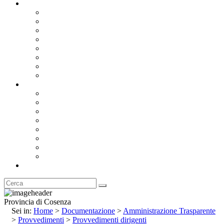
Documentazione
Albo Pretorio OnLine
Bandi e Avvisi di Gara
Concorsi e ricerca personale
Bilanci
Amministrazione Trasparente
Statuto
Regolamenti
Provincia
Stemma e Gonfalone
Palazzo della Provincia
Le Sedi della Provincia
Territorio
I Comuni
Enti e Istituzioni
Rubrica
Provincia di Cosenza
Sei in:
Home
>
Documentazione
>
Amministrazione Trasparente
>
Provvedimenti
>
Provvedimenti dirigenti