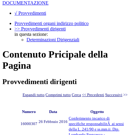
DOCUMENTAZIONE
√ Provvedimenti
Provvedimenti organi indirizzo politico
>> Provvedimenti dirigenti
in questa sezione:
Determinazioni Dirigenziali
Contenuto Pricipale della
Pagina
Provvedimenti dirigenti
Espandi tutto
Comprimi tutto
Cerca
<< Precedenti
Successivi
>>
Numero
Data
Oggetto
Conferimento incarico di
26 Febbraio 2016
16000307
specifiche responsabilitÃ ai sensi
della L. 241/90 e ss.mm.ii. Dip.
Lombardo Francesco -