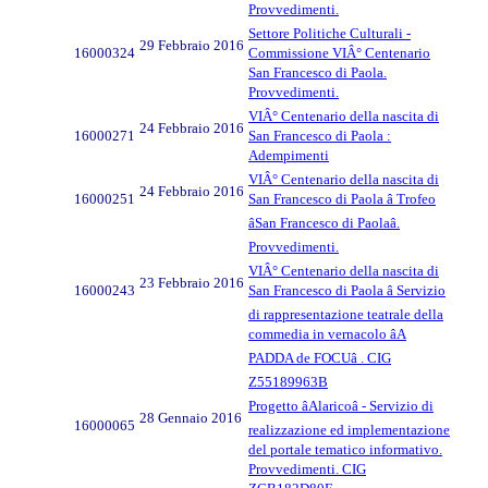
Provvedimenti.
Settore Politiche Culturali -
29 Febbraio 2016
16000324
Commissione VIÂ° Centenario
San Francesco di Paola.
Provvedimenti.
VIÂ° Centenario della nascita di
24 Febbraio 2016
16000271
San Francesco di Paola :
Adempimenti
VIÂ° Centenario della nascita di
24 Febbraio 2016
16000251
San Francesco di Paola â Trofeo
âSan Francesco di Paolaâ.
Provvedimenti.
VIÂ° Centenario della nascita di
23 Febbraio 2016
16000243
San Francesco di Paola â Servizio
di rappresentazione teatrale della
commedia in vernacolo âA
PADDA de FOCUâ . CIG
Z55189963B
Progetto âAlaricoâ - Servizio di
28 Gennaio 2016
16000065
realizzazione ed implementazione
del portale tematico informativo.
Provvedimenti. CIG