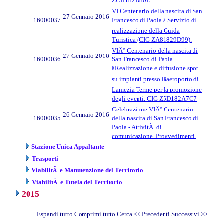
ZCB182D80E
VI Centenario della nascita di San
27 Gennaio 2016
16000037
Francesco di Paola â Servizio di
realizzazione della Guida
Turistica (CIG ZA81829D99).
VIÂ° Centenario della nascita di
27 Gennaio 2016
16000036
San Francesco di Paola
âRealizzazione e diffusione spot
su impianti presso lâaeroporto di
Lamezia Terme per la promozione
degli eventi. CIG Z5D182A7C7
Celebrazione VIÂ° Centenario
26 Gennaio 2016
16000035
della nascita di San Francesco di
Paola - AttivitÃ di
comunicazione. Provvedimenti.
Stazione Unica Appaltante
Trasporti
ViabilitÃ e Manutenzione del Territorio
ViabilitÃ e Tutela del Territorio
2015
Espandi tutto
Comprimi tutto
Cerca
<< Precedenti
Successivi
>>