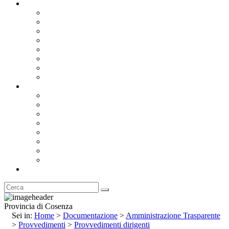
Documentazione
Albo Pretorio OnLine
Bandi e Avvisi di Gara
Concorsi e ricerca personale
Bilanci
Amministrazione Trasparente
Statuto
Regolamenti
Provincia
Stemma e Gonfalone
Palazzo della Provincia
Le Sedi della Provincia
Territorio
I Comuni
Enti e Istituzioni
Rubrica
Provincia di Cosenza
Sei in:
Home
>
Documentazione
>
Amministrazione Trasparente
>
Provvedimenti
>
Provvedimenti dirigenti