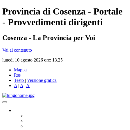
Provincia di Cosenza - Portale
- Provvedimenti dirigenti
Cosenza - La Provincia per Voi
Vai al contenuto
lunedì 10 agosto 2026 ore: 13.25
Mappa
Rss
Testo
|
Versione grafica
A
|
A
|
A
Governo
Presidente
Consiglio Provinciale
Consiglieri Delegati