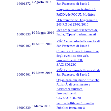
4 Agosto 2016
16001372
San Francesco di Paola â
Rappresentazione teatrale âA
PADDA de FOCUâ. Modifica
Determinazione Dirigenziale n.
243 RG del 23/02/2016.
Idea progettuale "Francesco de
10 Maggio 2016
16000833
Paula, l'Opera" : adempimenti
VIÂ° Centenario della nascita di
10 Marzo 2016
16000402
San Francesco di Paola â
Comunicazione e informazione
degli eventi su sito web.
Provvedimenti. CIG
ZAC18DE23C
VIÂ° Centenario della nascita di
10 Marzo 2016
16000401
San Francesco di Paola â
Organizzazione guide turistiche,
AttivitÃ di censimento e
Assistenza turistica.
Provvedimenti.
CIG Z4318DE068
Settore Politiche Culturali e
3 Marzo 2016
16000339
Pubblica istruzione â