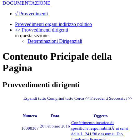
DOCUMENTAZIONE
√ Provvedimenti
Provvedimenti organi indirizzo politico
>> Provvedimenti dirigenti
in questa sezione:
Determinazioni Dirigenziali
Contenuto Pricipale della
Pagina
Provvedimenti dirigenti
Espandi tutto
Comprimi tutto
Cerca
<< Precedenti
Successivi
>>
Numero
Data
Oggetto
Conferimento incarico di
26 Febbraio 2016
16000307
specifiche responsabilitÃ ai sensi
della L. 241/90 e ss.mm.ii. Dip.
Lombardo Francesco -