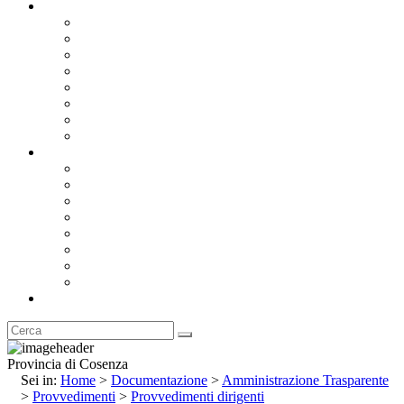
Documentazione
Albo Pretorio OnLine
Bandi e Avvisi di Gara
Concorsi e ricerca personale
Bilanci
Amministrazione Trasparente
Statuto
Regolamenti
Provincia
Stemma e Gonfalone
Palazzo della Provincia
Le Sedi della Provincia
Territorio
I Comuni
Enti e Istituzioni
Rubrica
Provincia di Cosenza
Sei in:
Home
>
Documentazione
>
Amministrazione Trasparente
>
Provvedimenti
>
Provvedimenti dirigenti