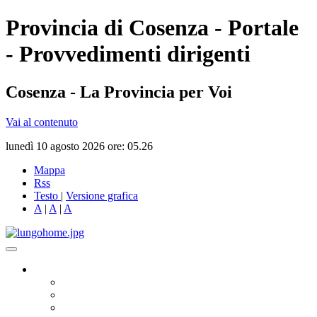
Provincia di Cosenza - Portale
- Provvedimenti dirigenti
Cosenza - La Provincia per Voi
Vai al contenuto
lunedì 10 agosto 2026 ore: 05.26
Mappa
Rss
Testo
|
Versione grafica
A
|
A
|
A
Governo
Presidente
Consiglio Provinciale
Consiglieri Delegati