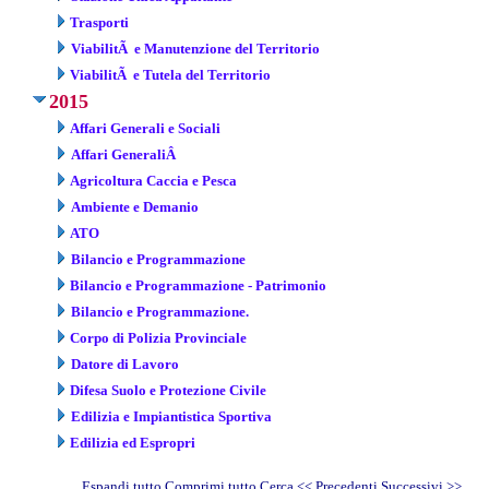
Trasporti
ViabilitÃ e Manutenzione del Territorio
ViabilitÃ e Tutela del Territorio
2015
Affari Generali e Sociali
Affari GeneraliÂ
Agricoltura Caccia e Pesca
Ambiente e Demanio
ATO
Bilancio e Programmazione
Bilancio e Programmazione - Patrimonio
Bilancio e Programmazione.
Corpo di Polizia Provinciale
Datore di Lavoro
Difesa Suolo e Protezione Civile
Edilizia e Impiantistica Sportiva
Edilizia ed Espropri
Espandi tutto
Comprimi tutto
Cerca
<< Precedenti
Successivi
>>