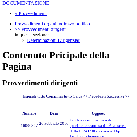
DOCUMENTAZIONE
√ Provvedimenti
Provvedimenti organi indirizzo politico
>> Provvedimenti dirigenti
in questa sezione:
Determinazioni Dirigenziali
Contenuto Pricipale della
Pagina
Provvedimenti dirigenti
Espandi tutto
Comprimi tutto
Cerca
<< Precedenti
Successivi
>>
Numero
Data
Oggetto
Conferimento incarico di
26 Febbraio 2016
16000307
specifiche responsabilitÃ ai sensi
della L. 241/90 e ss.mm.ii. Dip.
Lombardo Francesco -