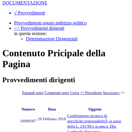
DOCUMENTAZIONE
√ Provvedimenti
Provvedimenti organi indirizzo politico
>> Provvedimenti dirigenti
in questa sezione:
Determinazioni Dirigenziali
Contenuto Pricipale della
Pagina
Provvedimenti dirigenti
Espandi tutto
Comprimi tutto
Cerca
<< Precedenti
Successivi
>>
Numero
Data
Oggetto
Conferimento incarico di
26 Febbraio 2016
16000307
specifiche responsabilitÃ ai sensi
della L. 241/90 e ss.mm.ii. Dip.
Lombardo Francesco -