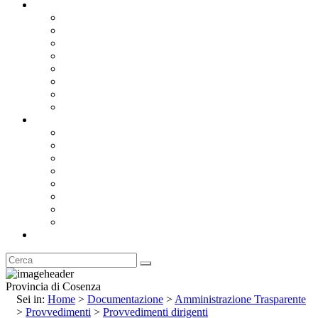
Documentazione
Albo Pretorio OnLine
Bandi e Avvisi di Gara
Concorsi e ricerca personale
Bilanci
Amministrazione Trasparente
Statuto
Regolamenti
Provincia
Stemma e Gonfalone
Palazzo della Provincia
Le Sedi della Provincia
Territorio
I Comuni
Enti e Istituzioni
Rubrica
Provincia di Cosenza
Sei in:
Home
>
Documentazione
>
Amministrazione Trasparente
>
Provvedimenti
>
Provvedimenti dirigenti