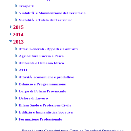
Trasporti
ViabilitÃ e Manutenzione del Territorio
ViabilitÃ e Tutela del Territorio
2015
2014
2013
Affari Generali - Appalti e Contratti
Agricoltura Caccia e Pesca
Ambiente e Demanio Idrico
ATO
AttivitÃ economiche e produttive
Bilancio e Programmazione
Corpo di Polizia Provinciale
Datore di Lavoro
Difesa Suolo e Protezione Civile
Edilizia e Impiantistica Sportiva
Formazione Professionale
Espandi tutto
Comprimi tutto
Cerca
<< Precedenti
Successivi
>>