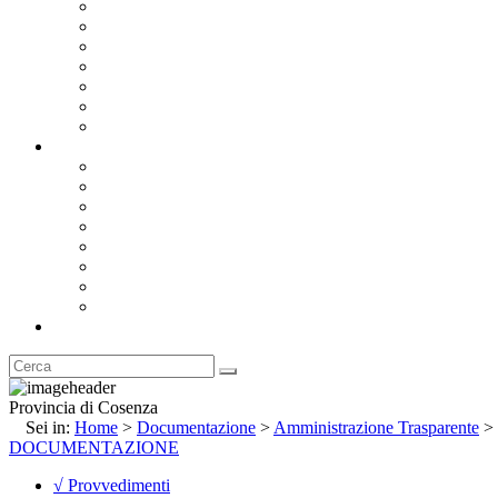
Bandi e Avvisi di Gara
Concorsi e ricerca personale
Bilanci
Amministrazione Trasparente
Statuto
Regolamenti
Provincia
Stemma e Gonfalone
Palazzo della Provincia
Le Sedi della Provincia
Territorio
I Comuni
Enti e Istituzioni
Rubrica
Provincia di Cosenza
Sei in:
Home
>
Documentazione
>
Amministrazione Trasparente
>
DOCUMENTAZIONE
√ Provvedimenti