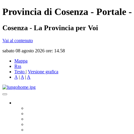
Provincia di Cosenza - Portale -
Cosenza - La Provincia per Voi
Vai al contenuto
sabato 08 agosto 2026 ore: 14.58
Mappa
Rss
Testo
|
Versione grafica
A
|
A
|
A
Governo
Presidente
Consiglio Provinciale
Consiglieri Delegati
Assemblea dei Sindaci
Commissioni Consiliari