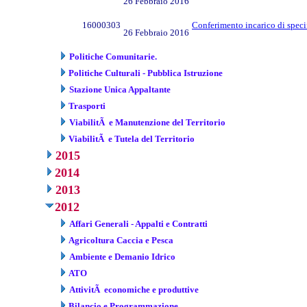
26 Febbraio 2016
16000303
Conferimento incarico di specif
26 Febbraio 2016
Politiche Comunitarie.
Politiche Culturali - Pubblica Istruzione
Stazione Unica Appaltante
Trasporti
ViabilitÃ e Manutenzione del Territorio
ViabilitÃ e Tutela del Territorio
2015
2014
2013
2012
Affari Generali - Appalti e Contratti
Agricoltura Caccia e Pesca
Ambiente e Demanio Idrico
ATO
AttivitÃ economiche e produttive
Bilancio e Programmazione