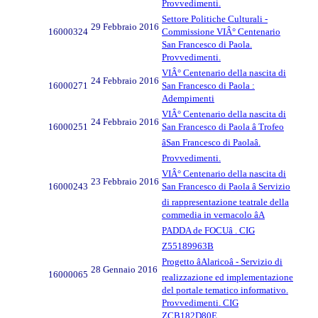
Provvedimenti.
Settore Politiche Culturali -
29 Febbraio 2016
16000324
Commissione VIÂ° Centenario
San Francesco di Paola.
Provvedimenti.
VIÂ° Centenario della nascita di
24 Febbraio 2016
16000271
San Francesco di Paola :
Adempimenti
VIÂ° Centenario della nascita di
24 Febbraio 2016
16000251
San Francesco di Paola â Trofeo
âSan Francesco di Paolaâ.
Provvedimenti.
VIÂ° Centenario della nascita di
23 Febbraio 2016
16000243
San Francesco di Paola â Servizio
di rappresentazione teatrale della
commedia in vernacolo âA
PADDA de FOCUâ . CIG
Z55189963B
Progetto âAlaricoâ - Servizio di
28 Gennaio 2016
16000065
realizzazione ed implementazione
del portale tematico informativo.
Provvedimenti. CIG
ZCB182D80E