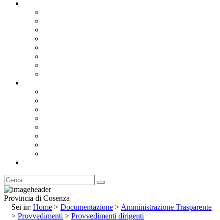
Documentazione
Albo Pretorio OnLine
Bandi e Avvisi di Gara
Concorsi e ricerca personale
Bilanci
Amministrazione Trasparente
Statuto
Regolamenti
Provincia
Stemma e Gonfalone
Palazzo della Provincia
Le Sedi della Provincia
Territorio
I Comuni
Enti e Istituzioni
Rubrica
Provincia di Cosenza
Sei in:
Home
>
Documentazione
>
Amministrazione Trasparente
>
Provvedimenti
>
Provvedimenti dirigenti