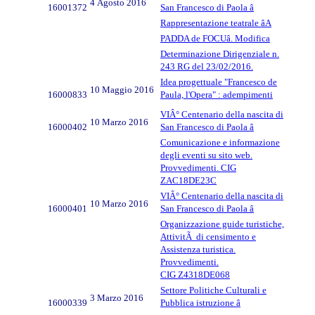
4 Agosto 2016
16001372
San Francesco di Paola â
Rappresentazione teatrale âA
PADDA de FOCUâ. Modifica
Determinazione Dirigenziale n.
243 RG del 23/02/2016.
Idea progettuale "Francesco de
10 Maggio 2016
16000833
Paula, l'Opera" : adempimenti
VIÂ° Centenario della nascita di
10 Marzo 2016
16000402
San Francesco di Paola â
Comunicazione e informazione
degli eventi su sito web.
Provvedimenti. CIG
ZAC18DE23C
VIÂ° Centenario della nascita di
10 Marzo 2016
16000401
San Francesco di Paola â
Organizzazione guide turistiche,
AttivitÃ di censimento e
Assistenza turistica.
Provvedimenti.
CIG Z4318DE068
Settore Politiche Culturali e
3 Marzo 2016
16000339
Pubblica istruzione â