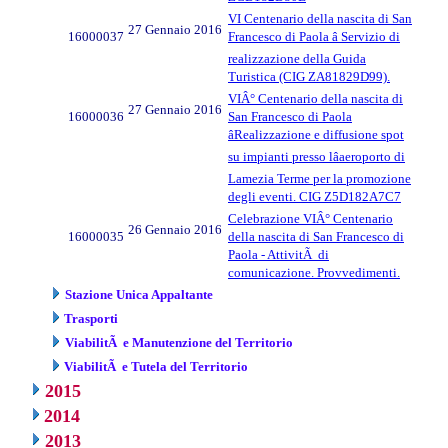
VI Centenario della nascita di San
27 Gennaio 2016
16000037
Francesco di Paola â Servizio di
realizzazione della Guida
Turistica (CIG ZA81829D99).
VIÂ° Centenario della nascita di
27 Gennaio 2016
16000036
San Francesco di Paola
âRealizzazione e diffusione spot
su impianti presso lâaeroporto di
Lamezia Terme per la promozione
degli eventi. CIG Z5D182A7C7
Celebrazione VIÂ° Centenario
26 Gennaio 2016
16000035
della nascita di San Francesco di
Paola - AttivitÃ di
comunicazione. Provvedimenti.
Stazione Unica Appaltante
Trasporti
ViabilitÃ e Manutenzione del Territorio
ViabilitÃ e Tutela del Territorio
2015
2014
2013