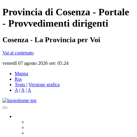
Provincia di Cosenza - Portale
- Provvedimenti dirigenti
Cosenza - La Provincia per Voi
Vai al contenuto
venerdì 07 agosto 2026 ore: 05.24
Mappa
Rss
Testo
|
Versione grafica
A
|
A
|
A
Governo
Presidente
Consiglio Provinciale
Consiglieri Delegati