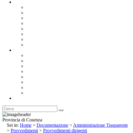
Documentazione
Albo Pretorio OnLine
Bandi e Avvisi di Gara
Concorsi e ricerca personale
Bilanci
Amministrazione Trasparente
Statuto
Regolamenti
Provincia
Stemma e Gonfalone
Palazzo della Provincia
Le Sedi della Provincia
Territorio
I Comuni
Enti e Istituzioni
Rubrica
Provincia di Cosenza
Sei in:
Home
>
Documentazione
>
Amministrazione Trasparente
>
Provvedimenti
>
Provvedimenti dirigenti