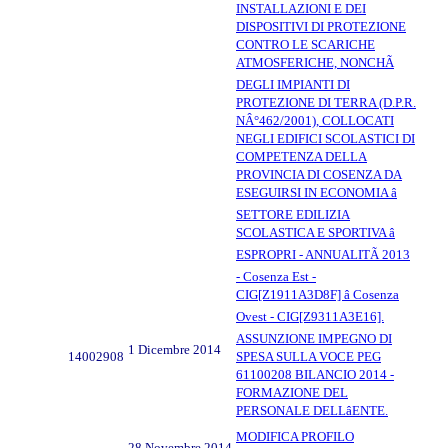
INSTALLAZIONI E DEI
DISPOSITIVI DI PROTEZIONE
CONTRO LE SCARICHE
ATMOSFERICHE, NONCHÃ
DEGLI IMPIANTI DI
PROTEZIONE DI TERRA (D.P.R.
NÂ°462/2001), COLLOCATI
NEGLI EDIFICI SCOLASTICI DI
COMPETENZA DELLA
PROVINCIA DI COSENZA DA
ESEGUIRSI IN ECONOMIA â
SETTORE EDILIZIA
SCOLASTICA E SPORTIVA â
ESPROPRI - ANNUALITÃ 2013
- Cosenza Est -
CIG[Z1911A3D8F] â Cosenza
Ovest - CIG[Z9311A3E16].
ASSUNZIONE IMPEGNO DI
1 Dicembre 2014
14002908
SPESA SULLA VOCE PEG
61100208 BILANCIO 2014 -
FORMAZIONE DEL
PERSONALE DELLâENTE.
MODIFICA PROFILO
28 Novembre 2014