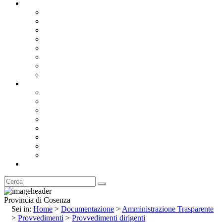
Documentazione
Albo Pretorio OnLine
Bandi e Avvisi di Gara
Concorsi e ricerca personale
Bilanci
Amministrazione Trasparente
Statuto
Regolamenti
Provincia
Stemma e Gonfalone
Palazzo della Provincia
Le Sedi della Provincia
Territorio
I Comuni
Enti e Istituzioni
Rubrica
Provincia di Cosenza
Sei in:
Home
>
Documentazione
>
Amministrazione Trasparente
>
Provvedimenti
>
Provvedimenti dirigenti