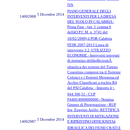
IVA
PIANO GENERALE DEGLI
5 Dicembre 2014
14002988
INTERVENTI PER LA DIFESA
DEL SUOLO IN CALABRIA -
Prima Fase - (art. 1 comma 6
dellâO.P.C.M. n. 3741 del
18/02/2009) â POR Calabria
FESR 2007-2013 Linea di
intervento 3.2 -UTILIZZZO
ECONOMIE.- Interventi integrati
di ripristino dellâofficiositÃ
idraulica dei torrenti del Tirreno
Cosentino compresi tra il Torrente
Colonci e i Torrenti Megarosa ed
Acchio Classificati a rischio R4
del PAI Calabria. - Importo â¬.
944.396,51 - CUP
F44H14000000006.- Nomina
Gruppo di Progettazione - RUP
Ing. Eugenio Aiello- RETTIFICA
INTERVENTI DI MITIGAZIONE
5 Dicembre 2014
14002987
E RIPRISTINO OFFICIOSITAâ
IDRAULICA DEI FIUMI CRATI E