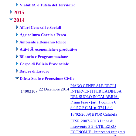
ViabilitÃ e Tutela del Territorio
2015
2014
Affari Generali e Sociali
Agricoltura Caccia e Pesca
Ambiente e Demanio Idrico
AttivitÃ economiche e produttive
Bilancio e Programmazione
Corpo di Polizia Provinciale
Datore di Lavoro
Difesa Suolo e Protezione Civile
PIANO GENERALE DEGLI
22 Dicembre 2014
14003107
INTERVENTI PER LA DIFESA
DEL SUOLO IN CALABRIA -
Prima Fase - (art. 1 comma 6
dellâO.P.C.M. n. 3741 del
18/02/2009) â POR Calabria
FESR 2007-2013 Linea di
intervento 3.2 -UTILIZZZO
ECONOMIE.- Interventi integrati