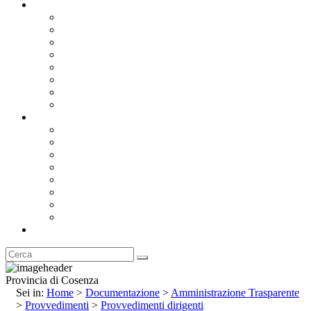
Documentazione
Albo Pretorio OnLine
Bandi e Avvisi di Gara
Concorsi e ricerca personale
Bilanci
Amministrazione Trasparente
Statuto
Regolamenti
Provincia
Stemma e Gonfalone
Palazzo della Provincia
Le Sedi della Provincia
Territorio
I Comuni
Enti e Istituzioni
Rubrica
Provincia di Cosenza
Sei in:
Home
>
Documentazione
>
Amministrazione Trasparente
>
Provvedimenti
>
Provvedimenti dirigenti