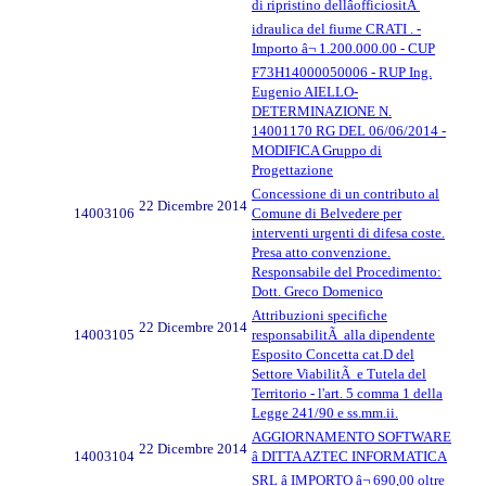
di ripristino dellâofficiositÃ
idraulica del fiume CRATI . -
Importo â¬ 1.200.000.00 - CUP
F73H14000050006 - RUP Ing.
Eugenio AIELLO-
DETERMINAZIONE N.
14001170 RG DEL 06/06/2014 -
MODIFICA Gruppo di
Progettazione
Concessione di un contributo al
22 Dicembre 2014
14003106
Comune di Belvedere per
interventi urgenti di difesa coste.
Presa atto convenzione.
Responsabile del Procedimento:
Dott. Greco Domenico
Attribuzioni specifiche
22 Dicembre 2014
14003105
responsabilitÃ alla dipendente
Esposito Concetta cat.D del
Settore ViabilitÃ e Tutela del
Territorio - l'art. 5 comma 1 della
Legge 241/90 e ss.mm.ii.
AGGIORNAMENTO SOFTWARE
22 Dicembre 2014
14003104
â DITTA AZTEC INFORMATICA
SRL â IMPORTO â¬ 690,00 oltre