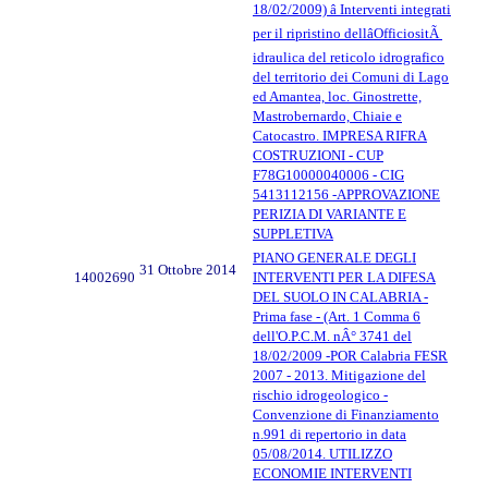
18/02/2009) â Interventi integrati
per il ripristino dellâOfficiositÃ
idraulica del reticolo idrografico
del territorio dei Comuni di Lago
ed Amantea, loc. Ginostrette,
Mastrobernardo, Chiaie e
Catocastro. IMPRESA RIFRA
COSTRUZIONI - CUP
F78G10000040006 - CIG
5413112156 -APPROVAZIONE
PERIZIA DI VARIANTE E
SUPPLETIVA
PIANO GENERALE DEGLI
31 Ottobre 2014
14002690
INTERVENTI PER LA DIFESA
DEL SUOLO IN CALABRIA -
Prima fase - (Art. 1 Comma 6
dell'O.P.C.M. nÂ° 3741 del
18/02/2009 -POR Calabria FESR
2007 - 2013. Mitigazione del
rischio idrogeologico -
Convenzione di Finanziamento
n.991 di repertorio in data
05/08/2014. UTILIZZO
ECONOMIE INTERVENTI