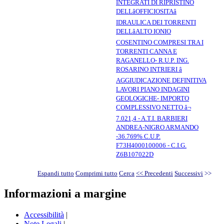
INTEGRATI DI RIPRISTINO
DELLâOFFICIOSITAâ
IDRAULICA DEI TORRENTI
DELLâALTO IONIO
COSENTINO COMPRESI TRA I
TORRENTI CANNA E
RAGANELLO- R.U.P. ING.
ROSARINO INTRIERI â
AGGIUDICAZIONE DEFINITIVA
LAVORI PIANO INDAGINI
GEOLOGICHE- IMPORTO
COMPLESSIVO NETTO â¬
7.021,4 - A.T.I. BARBIERI
ANDREA-NIGRO ARMANDO
-36.769% C.U.P.
F73H4000100006 - C.I.G.
Z6B107022D
Espandi tutto
Comprimi tutto
Cerca
<< Precedenti
Successivi
>>
Informazioni a margine
Accessibilità
|
Note Legali
|