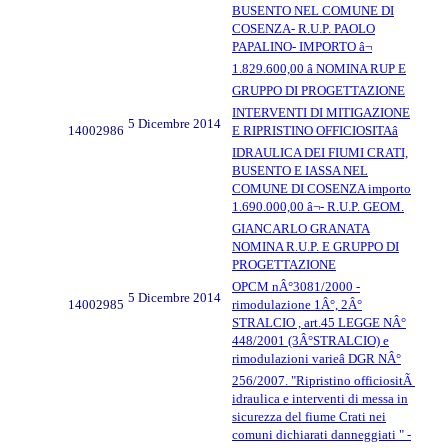
BUSENTO NEL COMUNE DI
COSENZA- R.U.P. PAOLO
PAPALINO- IMPORTO â¬
1.829.600,00 â NOMINA RUP E
GRUPPO DI PROGETTAZIONE
INTERVENTI DI MITIGAZIONE
5 Dicembre 2014
14002986
E RIPRISTINO OFFICIOSITAâ
IDRAULICA DEI FIUMI CRATI,
BUSENTO E IASSA NEL
COMUNE DI COSENZA importo
1.690.000,00 â¬- R.U.P. GEOM.
GIANCARLO GRANATA
NOMINA R.U.P. E GRUPPO DI
PROGETTAZIONE
OPCM nÂ°3081/2000 -
5 Dicembre 2014
14002985
rimodulazione 1Â°, 2Â°
STRALCIO , art.45 LEGGE NÂ°
448/2001 (3Â°STRALCIO) e
rimodulazioni varieâ DGR NÂ°
256/2007. "Ripristino officiositÃ
idraulica e interventi di messa in
sicurezza del fiume Crati nei
comuni dichiarati danneggiati " -