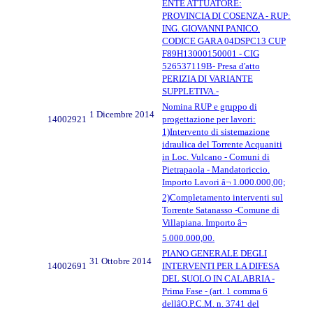
ENTE ATTUATORE:
PROVINCIA DI COSENZA - RUP:
ING. GIOVANNI PANICO.
CODICE GARA 04DSPC13 CUP
F89H13000150001 - CIG
526537119B- Presa d'atto
PERIZIA DI VARIANTE
SUPPLETIVA.-
Nomina RUP e gruppo di
1 Dicembre 2014
14002921
progettazione per lavori:
1)Intervento di sistemazione
idraulica del Torrente Acquaniti
in Loc. Vulcano - Comuni di
Pietrapaola - Mandatoriccio.
Importo Lavori â¬ 1.000.000,00;
2)Completamento interventi sul
Torrente Satanasso -Comune di
Villapiana. Importo â¬
5.000.000,00.
PIANO GENERALE DEGLI
31 Ottobre 2014
14002691
INTERVENTI PER LA DIFESA
DEL SUOLO IN CALABRIA -
Prima Fase - (art. 1 comma 6
dellâO.P.C.M. n. 3741 del