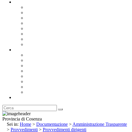
Documentazione
Albo Pretorio OnLine
Bandi e Avvisi di Gara
Concorsi e ricerca personale
Bilanci
Amministrazione Trasparente
Statuto
Regolamenti
Provincia
Stemma e Gonfalone
Palazzo della Provincia
Le Sedi della Provincia
Territorio
I Comuni
Enti e Istituzioni
Rubrica
Provincia di Cosenza
Sei in:
Home
>
Documentazione
>
Amministrazione Trasparente
>
Provvedimenti
>
Provvedimenti dirigenti