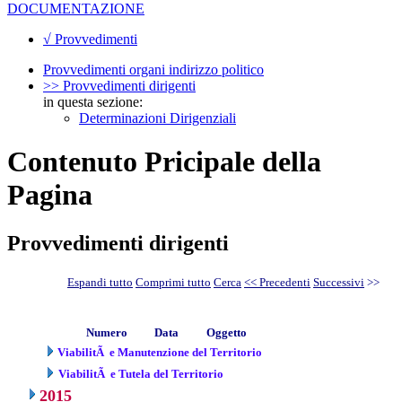
DOCUMENTAZIONE
√ Provvedimenti
Provvedimenti organi indirizzo politico
>> Provvedimenti dirigenti
in questa sezione:
Determinazioni Dirigenziali
Contenuto Pricipale della
Pagina
Provvedimenti dirigenti
Espandi tutto
Comprimi tutto
Cerca
<< Precedenti
Successivi
>>
Numero
Data
Oggetto
ViabilitÃ e Manutenzione del Territorio
ViabilitÃ e Tutela del Territorio
2015