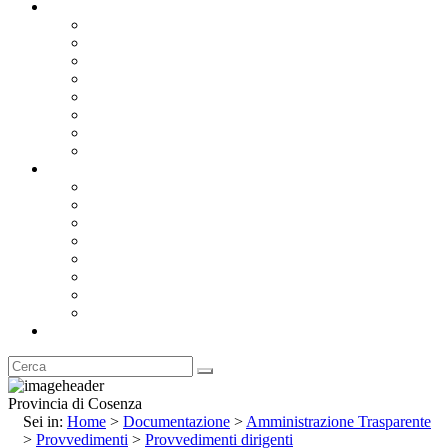
Documentazione
Albo Pretorio OnLine
Bandi e Avvisi di Gara
Concorsi e ricerca personale
Bilanci
Amministrazione Trasparente
Statuto
Regolamenti
Provincia
Stemma e Gonfalone
Palazzo della Provincia
Le Sedi della Provincia
Territorio
I Comuni
Enti e Istituzioni
Rubrica
Provincia di Cosenza
Sei in:
Home
>
Documentazione
>
Amministrazione Trasparente
>
Provvedimenti
>
Provvedimenti dirigenti