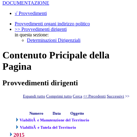
DOCUMENTAZIONE
√ Provvedimenti
Provvedimenti organi indirizzo politico
>> Provvedimenti dirigenti
in questa sezione:
Determinazioni Dirigenziali
Contenuto Pricipale della
Pagina
Provvedimenti dirigenti
Espandi tutto
Comprimi tutto
Cerca
<< Precedenti
Successivi
>>
Numero
Data
Oggetto
ViabilitÃ e Manutenzione del Territorio
ViabilitÃ e Tutela del Territorio
2015