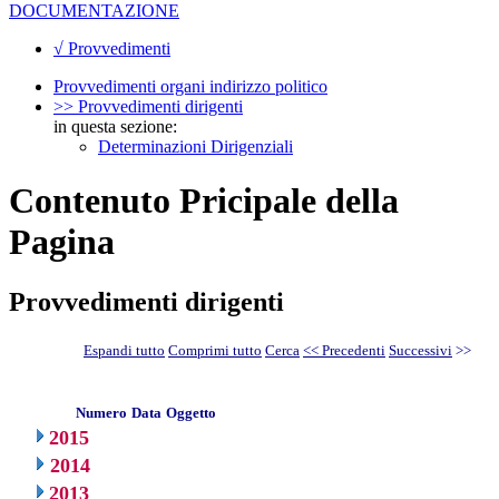
DOCUMENTAZIONE
√ Provvedimenti
Provvedimenti organi indirizzo politico
>> Provvedimenti dirigenti
in questa sezione:
Determinazioni Dirigenziali
Contenuto Pricipale della
Pagina
Provvedimenti dirigenti
Espandi tutto
Comprimi tutto
Cerca
<< Precedenti
Successivi
>>
Numero
Data
Oggetto
2015
2014
2013