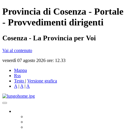
Provincia di Cosenza - Portale
- Provvedimenti dirigenti
Cosenza - La Provincia per Voi
Vai al contenuto
venerdì 07 agosto 2026 ore: 12.33
Mappa
Rss
Testo
|
Versione grafica
A
|
A
|
A
Governo
Presidente
Consiglio Provinciale
Consiglieri Delegati