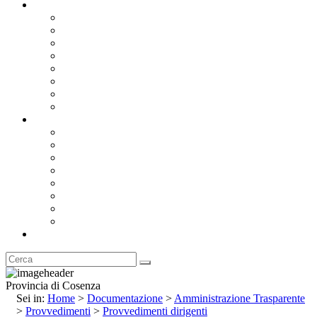
Documentazione
Albo Pretorio OnLine
Bandi e Avvisi di Gara
Concorsi e ricerca personale
Bilanci
Amministrazione Trasparente
Statuto
Regolamenti
Provincia
Stemma e Gonfalone
Palazzo della Provincia
Le Sedi della Provincia
Territorio
I Comuni
Enti e Istituzioni
Rubrica
Provincia di Cosenza
Sei in:
Home
>
Documentazione
>
Amministrazione Trasparente
>
Provvedimenti
>
Provvedimenti dirigenti