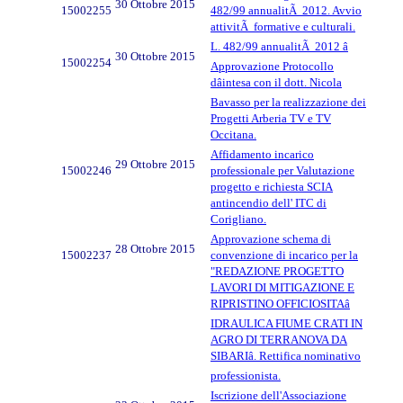
30 Ottobre 2015
15002255
482/99 annualitÃ 2012. Avvio
attivitÃ formative e culturali.
L. 482/99 annualitÃ 2012 â
30 Ottobre 2015
15002254
Approvazione Protocollo
dâintesa con il dott. Nicola
Bavasso per la realizzazione dei
Progetti Arberia TV e TV
Occitana.
Affidamento incarico
29 Ottobre 2015
15002246
professionale per Valutazione
progetto e richiesta SCIA
antincendio dell' ITC di
Corigliano.
Approvazione schema di
28 Ottobre 2015
15002237
convenzione di incarico per la
"REDAZIONE PROGETTO
LAVORI DI MITIGAZIONE E
RIPRISTINO OFFICIOSITAâ
IDRAULICA FIUME CRATI IN
AGRO DI TERRANOVA DA
SIBARIâ. Rettifica nominativo
professionista.
Iscrizione dell'Associazione