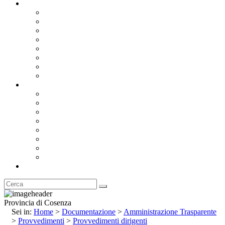
Documentazione
Albo Pretorio OnLine
Bandi e Avvisi di Gara
Concorsi e ricerca personale
Bilanci
Amministrazione Trasparente
Statuto
Regolamenti
Provincia
Stemma e Gonfalone
Palazzo della Provincia
Le Sedi della Provincia
Territorio
I Comuni
Enti e Istituzioni
Rubrica
Provincia di Cosenza
Sei in:
Home
>
Documentazione
>
Amministrazione Trasparente
>
Provvedimenti
>
Provvedimenti dirigenti