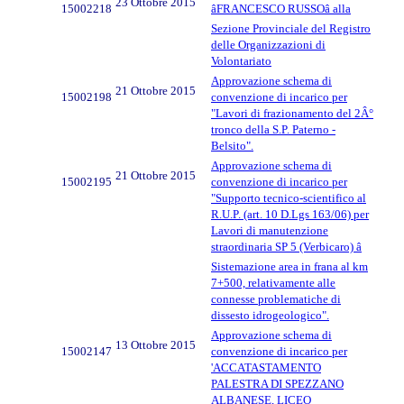
23 Ottobre 2015
15002218
âFRANCESCO RUSSOâ alla
Sezione Provinciale del Registro
delle Organizzazioni di
Volontariato
Approvazione schema di
21 Ottobre 2015
15002198
convenzione di incarico per
"Lavori di frazionamento del 2Â°
tronco della S.P. Paterno -
Belsito".
Approvazione schema di
21 Ottobre 2015
15002195
convenzione di incarico per
"Supporto tecnico-scientifico al
R.U.P. (art. 10 D.Lgs 163/06) per
Lavori di manutenzione
straordinaria SP 5 (Verbicaro) â
Sistemazione area in frana al km
7+500, relativamente alle
connesse problematiche di
dissesto idrogeologico".
Approvazione schema di
13 Ottobre 2015
15002147
convenzione di incarico per
'ACCATASTAMENTO
PALESTRA DI SPEZZANO
ALBANESE, LICEO