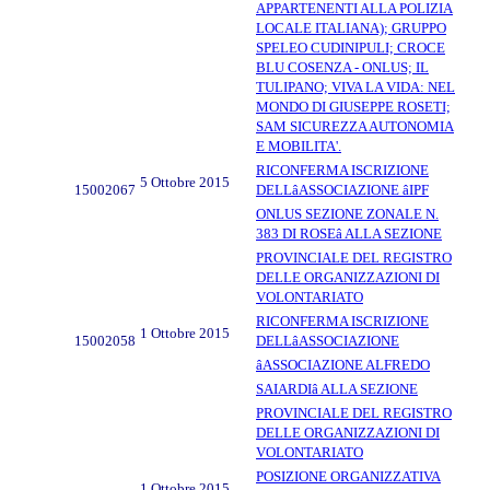
APPARTENENTI ALLA POLIZIA
LOCALE ITALIANA); GRUPPO
SPELEO CUDINIPULI; CROCE
BLU COSENZA - ONLUS; IL
TULIPANO; VIVA LA VIDA: NEL
MONDO DI GIUSEPPE ROSETI;
SAM SICUREZZA AUTONOMIA
E MOBILITA'.
RICONFERMA ISCRIZIONE
5 Ottobre 2015
15002067
DELLâASSOCIAZIONE âIPF
ONLUS SEZIONE ZONALE N.
383 DI ROSEâ ALLA SEZIONE
PROVINCIALE DEL REGISTRO
DELLE ORGANIZZAZIONI DI
VOLONTARIATO
RICONFERMA ISCRIZIONE
1 Ottobre 2015
15002058
DELLâASSOCIAZIONE
âASSOCIAZIONE ALFREDO
SAIARDIâ ALLA SEZIONE
PROVINCIALE DEL REGISTRO
DELLE ORGANIZZAZIONI DI
VOLONTARIATO
POSIZIONE ORGANIZZATIVA
1 Ottobre 2015