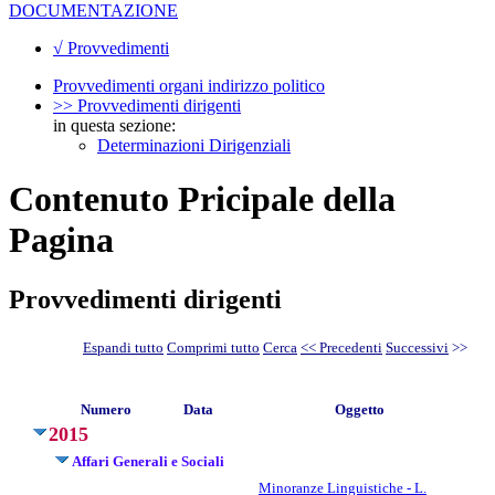
DOCUMENTAZIONE
√ Provvedimenti
Provvedimenti organi indirizzo politico
>> Provvedimenti dirigenti
in questa sezione:
Determinazioni Dirigenziali
Contenuto Pricipale della
Pagina
Provvedimenti dirigenti
Espandi tutto
Comprimi tutto
Cerca
<< Precedenti
Successivi
>>
Numero
Data
Oggetto
2015
Affari Generali e Sociali
Minoranze Linguistiche - L.