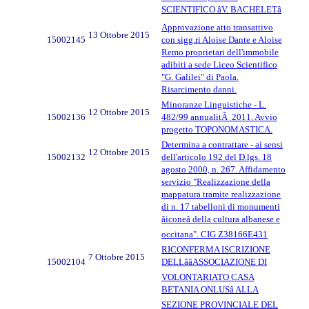
SCIENTIFICO âV. BACHELETâ
Approvazione atto transattivo
13 Ottobre 2015
15002145
con sigg.ri Aloise Dante e Aloise
Remo proprietari dell'immobile
adibiti a sede Liceo Scientifico
"G. Galilei" di Paola.
Risarcimento danni.
Minoranze Linguistiche - L.
12 Ottobre 2015
15002136
482/99 annualitÃ 2011. Avvio
progetto TOPONOMASTICA.
Determina a contrattare - ai sensi
12 Ottobre 2015
15002132
dell'articolo 192 del D.lgs. 18
agosto 2000, n. 267. Affidamento
servizio "Realizzazione della
mappatura tramite realizzazione
di n. 17 tabelloni di monumenti
âiconeâ della cultura albanese e
occitana". CIG Z38166E431
RICONFERMA ISCRIZIONE
7 Ottobre 2015
15002104
DELLââASSOCIAZIONE DI
VOLONTARIATO CASA
BETANIA ONLUSâ ALLA
SEZIONE PROVINCIALE DEL