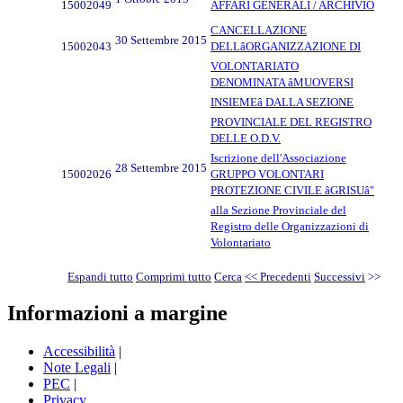
15002049
AFFARI GENERALI / ARCHIVIO
CANCELLAZIONE
30 Settembre 2015
15002043
DELLâORGANIZZAZIONE DI
VOLONTARIATO
DENOMINATA âMUOVERSI
INSIEMEâ DALLA SEZIONE
PROVINCIALE DEL REGISTRO
DELLE O.D.V.
Iscrizione dell'Associazione
28 Settembre 2015
15002026
GRUPPO VOLONTARI
PROTEZIONE CIVILE âGRISUâ"
alla Sezione Provinciale del
Registro delle Organizzazioni di
Volontariato
Espandi tutto
Comprimi tutto
Cerca
<< Precedenti
Successivi
>>
Informazioni a margine
Accessibilità
|
Note Legali
|
PEC
|
Privacy