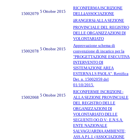
RICONFERMA ISCRIZIONE
5 Ottobre 2015
15002079
DELLâASSOCIAZIONE
âRANGERSâ ALLA SEZIONE
PROVINCIALE DEL REGISTRO
DELLE ORGANIZZAZIONI DI
VOLONTARIATO
Approvazione schema di
5 Ottobre 2015
15002078
convenzione di incarico per la
"PROGETTAZIONE ESECUTIVA
INTERVENTO DI
SISTEMAZIONE AREA
ESTERNA LS PAOLA". Rettifica
Det. n. 15002059 del
01/10/2015.
RICONFERME ISCRIZIONI -
5 Ottobre 2015
15002068
ALLA SEZIONE PROVINCIALE
DEL REGISTRO DELLE
ORGANIZZAZIONI DI
VOLONTARIATO DELLE
SEGUENTI OO.D.V.: E.N.S.A.
ENTE NAZIONALE
SALVAGUARDIA AMBIENTE;
ASS.A.P.L.I. (ASSOCIAZIONE