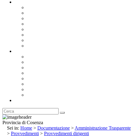
Documentazione
Albo Pretorio OnLine
Bandi e Avvisi di Gara
Concorsi e ricerca personale
Bilanci
Amministrazione Trasparente
Statuto
Regolamenti
Provincia
Stemma e Gonfalone
Palazzo della Provincia
Le Sedi della Provincia
Territorio
I Comuni
Enti e Istituzioni
Rubrica
Provincia di Cosenza
Sei in:
Home
>
Documentazione
>
Amministrazione Trasparente
>
Provvedimenti
>
Provvedimenti dirigenti