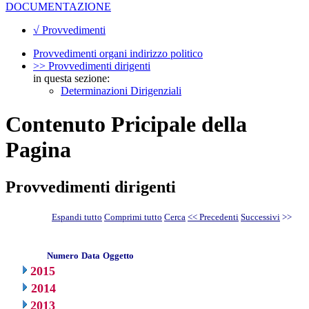
DOCUMENTAZIONE
√ Provvedimenti
Provvedimenti organi indirizzo politico
>> Provvedimenti dirigenti
in questa sezione:
Determinazioni Dirigenziali
Contenuto Pricipale della
Pagina
Provvedimenti dirigenti
Espandi tutto
Comprimi tutto
Cerca
<< Precedenti
Successivi
>>
Numero
Data
Oggetto
2015
2014
2013