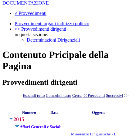
DOCUMENTAZIONE
√ Provvedimenti
Provvedimenti organi indirizzo politico
>> Provvedimenti dirigenti
in questa sezione:
Determinazioni Dirigenziali
Contenuto Pricipale della
Pagina
Provvedimenti dirigenti
Espandi tutto
Comprimi tutto
Cerca
<< Precedenti
Successivi
>>
Numero
Data
Oggetto
2015
Affari Generali e Sociali
Minoranze Linguistiche - L.