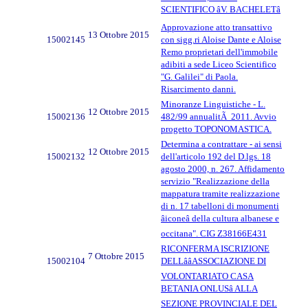
SCIENTIFICO âV. BACHELETâ
Approvazione atto transattivo
13 Ottobre 2015
15002145
con sigg.ri Aloise Dante e Aloise
Remo proprietari dell'immobile
adibiti a sede Liceo Scientifico
"G. Galilei" di Paola.
Risarcimento danni.
Minoranze Linguistiche - L.
12 Ottobre 2015
15002136
482/99 annualitÃ 2011. Avvio
progetto TOPONOMASTICA.
Determina a contrattare - ai sensi
12 Ottobre 2015
15002132
dell'articolo 192 del D.lgs. 18
agosto 2000, n. 267. Affidamento
servizio "Realizzazione della
mappatura tramite realizzazione
di n. 17 tabelloni di monumenti
âiconeâ della cultura albanese e
occitana". CIG Z38166E431
RICONFERMA ISCRIZIONE
7 Ottobre 2015
15002104
DELLââASSOCIAZIONE DI
VOLONTARIATO CASA
BETANIA ONLUSâ ALLA
SEZIONE PROVINCIALE DEL