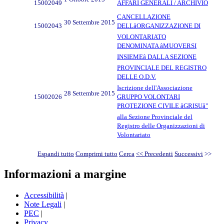
15002049
AFFARI GENERALI / ARCHIVIO
CANCELLAZIONE
30 Settembre 2015
15002043
DELLâORGANIZZAZIONE DI
VOLONTARIATO
DENOMINATA âMUOVERSI
INSIEMEâ DALLA SEZIONE
PROVINCIALE DEL REGISTRO
DELLE O.D.V.
Iscrizione dell'Associazione
28 Settembre 2015
15002026
GRUPPO VOLONTARI
PROTEZIONE CIVILE âGRISUâ"
alla Sezione Provinciale del
Registro delle Organizzazioni di
Volontariato
Espandi tutto
Comprimi tutto
Cerca
<< Precedenti
Successivi
>>
Informazioni a margine
Accessibilità
|
Note Legali
|
PEC
|
Privacy