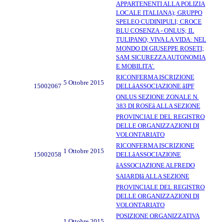
APPARTENENTI ALLA POLIZIA
LOCALE ITALIANA); GRUPPO
SPELEO CUDINIPULI; CROCE
BLU COSENZA - ONLUS; IL
TULIPANO; VIVA LA VIDA: NEL
MONDO DI GIUSEPPE ROSETI;
SAM SICUREZZA AUTONOMIA
E MOBILITA'.
RICONFERMA ISCRIZIONE
5 Ottobre 2015
15002067
DELLâASSOCIAZIONE âIPF
ONLUS SEZIONE ZONALE N.
383 DI ROSEâ ALLA SEZIONE
PROVINCIALE DEL REGISTRO
DELLE ORGANIZZAZIONI DI
VOLONTARIATO
RICONFERMA ISCRIZIONE
1 Ottobre 2015
15002058
DELLâASSOCIAZIONE
âASSOCIAZIONE ALFREDO
SAIARDIâ ALLA SEZIONE
PROVINCIALE DEL REGISTRO
DELLE ORGANIZZAZIONI DI
VOLONTARIATO
POSIZIONE ORGANIZZATIVA
1 Ottobre 2015