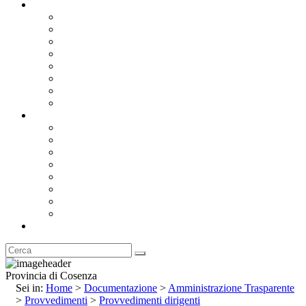
Documentazione
Albo Pretorio OnLine
Bandi e Avvisi di Gara
Concorsi e ricerca personale
Bilanci
Amministrazione Trasparente
Statuto
Regolamenti
Provincia
Stemma e Gonfalone
Palazzo della Provincia
Le Sedi della Provincia
Territorio
I Comuni
Enti e Istituzioni
Rubrica
Provincia di Cosenza
Sei in:
Home
>
Documentazione
>
Amministrazione Trasparente
>
Provvedimenti
>
Provvedimenti dirigenti