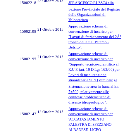
23 Ottobre 2015
15002218
âFRANCESCO RUSSOâ alla
Sezione Provinciale del Registro
delle Organizzazioni di
Volontariato
Approvazione schema di
21 Ottobre 2015
15002198
convenzione di incarico per
"Lavori di frazionamento del 2Â°
tronco della S.P. Paterno -
Belsito".
Approvazione schema di
21 Ottobre 2015
15002195
convenzione di incarico per
"Supporto tecnico-scientifico al
R.U.P. (art. 10 D.Lgs 163/06) per
Lavori di manutenzione
straordinaria SP 5 (Verbicaro) â
Sistemazione area in frana al km
7+500, relativamente alle
connesse problematiche di
dissesto idrogeologico".
Approvazione schema di
13 Ottobre 2015
15002147
convenzione di incarico per
'ACCATASTAMENTO
PALESTRA DI SPEZZANO
ALBANESE, LICEO