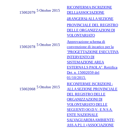
RICONFERMA ISCRIZIONE
5 Ottobre 2015
15002079
DELLâASSOCIAZIONE
âRANGERSâ ALLA SEZIONE
PROVINCIALE DEL REGISTRO
DELLE ORGANIZZAZIONI DI
VOLONTARIATO
Approvazione schema di
5 Ottobre 2015
15002078
convenzione di incarico per la
"PROGETTAZIONE ESECUTIVA
INTERVENTO DI
SISTEMAZIONE AREA
ESTERNA LS PAOLA". Rettifica
Det. n. 15002059 del
01/10/2015.
RICONFERME ISCRIZIONI -
5 Ottobre 2015
15002068
ALLA SEZIONE PROVINCIALE
DEL REGISTRO DELLE
ORGANIZZAZIONI DI
VOLONTARIATO DELLE
SEGUENTI OO.D.V.: E.N.S.A.
ENTE NAZIONALE
SALVAGUARDIA AMBIENTE;
ASS.A.P.L.I. (ASSOCIAZIONE