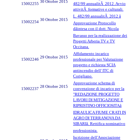
30 Ottobre 2015
15002255
482/99 annualitÃ 2012. Avvio
attivitÃ formative e culturali.
L. 482/99 annualitÃ 2012 â
30 Ottobre 2015
15002254
Approvazione Protocollo
dâintesa con il dott. Nicola
Bavasso per la realizzazione dei
Progetti Arberia TV e TV
Occitana.
Affidamento incarico
29 Ottobre 2015
15002246
professionale per Valutazione
progetto e richiesta SCIA
antincendio dell' ITC di
Corigliano.
Approvazione schema di
28 Ottobre 2015
15002237
convenzione di incarico per la
"REDAZIONE PROGETTO
LAVORI DI MITIGAZIONE E
RIPRISTINO OFFICIOSITAâ
IDRAULICA FIUME CRATI IN
AGRO DI TERRANOVA DA
SIBARIâ. Rettifica nominativo
professionista.
Iscrizione dell'Associazione