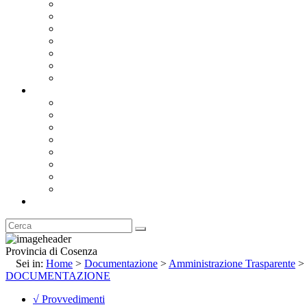
Bandi e Avvisi di Gara
Concorsi e ricerca personale
Bilanci
Amministrazione Trasparente
Statuto
Regolamenti
Provincia
Stemma e Gonfalone
Palazzo della Provincia
Le Sedi della Provincia
Territorio
I Comuni
Enti e Istituzioni
Rubrica
Provincia di Cosenza
Sei in:
Home
>
Documentazione
>
Amministrazione Trasparente
>
DOCUMENTAZIONE
√ Provvedimenti