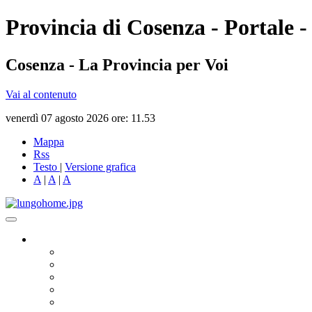
Provincia di Cosenza - Portale -
Cosenza - La Provincia per Voi
Vai al contenuto
venerdì 07 agosto 2026 ore: 11.53
Mappa
Rss
Testo
|
Versione grafica
A
|
A
|
A
Governo
Presidente
Consiglio Provinciale
Consiglieri Delegati
Assemblea dei Sindaci
Commissioni Consiliari