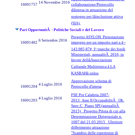
14 Novembre 2016
16001757
collaborazione/Protocollo
dâintesa in attuazione del
sostegno per lâinclusione attiva
(SIA).
Pari OpportunitÃ - Politiche Sociali e del Lavoro
Progetto ASYLON. Prenotazione
6 Settembre 2016
16001482
impegno per un importo pari a â¬
143.985,87#, I^ tranche dei fondi
Ministeriali, annualitÃ 2016, in
favore dellâAssociazione
Culturale Multietnica â LA
KASBAHâ onlus
Approvazione schema di
4 Luglio 2016
16001204
Protocollo d'intesa
FSE Por Calabria 2007-
4 Luglio 2016
16001203
2013_Asse II OccupabilitÃ _Ob.
Spec.C_Piano SPI (annualitÃ
2015)_ Progetto Pilota di cui alla
Determinazione Dirigenziale n.
1097 del 21.05.2015_ Ulteriore
differimento attuazione
"Scambio delle esperienze di