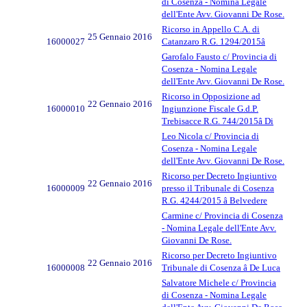
di Cosenza - Nomina Legale
dell'Ente Avv. Giovanni De Rose.
Ricorso in Appello C.A. di
25 Gennaio 2016
16000027
Catanzaro R.G. 1294/2015â
Garofalo Fausto c/ Provincia di
Cosenza - Nomina Legale
dell'Ente Avv. Giovanni De Rose.
Ricorso in Opposizione ad
22 Gennaio 2016
16000010
Ingiunzione Fiscale G.d.P.
Trebisacce R.G. 744/2015â Di
Leo Nicola c/ Provincia di
Cosenza - Nomina Legale
dell'Ente Avv. Giovanni De Rose.
Ricorso per Decreto Ingiuntivo
22 Gennaio 2016
16000009
presso il Tribunale di Cosenza
R.G. 4244/2015 â Belvedere
Carmine c/ Provincia di Cosenza
- Nomina Legale dell'Ente Avv.
Giovanni De Rose.
Ricorso per Decreto Ingiuntivo
22 Gennaio 2016
16000008
Tribunale di Cosenza â De Luca
Salvatore Michele c/ Provincia
di Cosenza - Nomina Legale