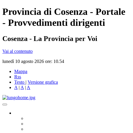
Provincia di Cosenza - Portale
- Provvedimenti dirigenti
Cosenza - La Provincia per Voi
Vai al contenuto
lunedì 10 agosto 2026 ore: 10.54
Mappa
Rss
Testo
|
Versione grafica
A
|
A
|
A
Governo
Presidente
Consiglio Provinciale
Consiglieri Delegati