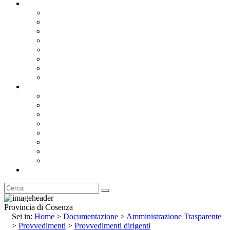
Documentazione
Albo Pretorio OnLine
Bandi e Avvisi di Gara
Concorsi e ricerca personale
Bilanci
Amministrazione Trasparente
Statuto
Regolamenti
Provincia
Stemma e Gonfalone
Palazzo della Provincia
Le Sedi della Provincia
Territorio
I Comuni
Enti e Istituzioni
Rubrica
Provincia di Cosenza
Sei in:
Home
>
Documentazione
>
Amministrazione Trasparente
>
Provvedimenti
>
Provvedimenti dirigenti