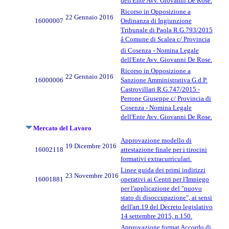
dell'Ente Avv. Giovanni De Rose.
Ricorso in Opposizione a
22 Gennaio 2016
16000007
Ordinanza di Ingiunzione
Tribunale di Paola R.G.793/2015
â Comune di Scalea c/ Provincia
di Cosenza - Nomina Legale
dell'Ente Avv. Giovanni De Rose.
Ricorso in Opposizione a
22 Gennaio 2016
16000006
Sanzione Amministrativa G.d.P.
Castrovillari R.G.747/2015 -
Perrone Giuseppe c/ Provincia di
Cosenza - Nomina Legale
dell'Ente Avv. Giovanni De Rose.
Mercato del Lavoro
Approvazione modello di
19 Dicembre 2016
16002118
attestazione finale per i tirocini
formativi extracurriculari.
Linee guida dei primi indirizzi
23 Novembre 2016
16001881
operativi ai Centri per l'Impiego
per l'applicazione del "nuovo
stato di disoccupazione", ai sensi
dell'art.19 del Decreto legislativo
14 settembre 2015, n.150.
Approvazione format Accordo di