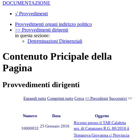
DOCUMENTAZIONE
√ Provvedimenti
Provvedimenti organi indirizzo politico
>> Provvedimenti dirigenti
in questa sezione:
Determinazioni Dirigenziali
Contenuto Pricipale della
Pagina
Provvedimenti dirigenti
Espandi tutto
Comprimi tutto
Cerca
<< Precedenti
Successivi
>>
Numero
Data
Oggetto
Ricorso presso il TAR Calabria
25 Gennaio 2016
16000032
sez. di Catanzaro R.G. 80/2016 â
Terranova Giovanna c/ Provincia