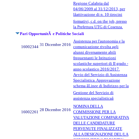
Regione Calabria dal
04/06/2009 al 31/12/2013, per
lâattivazione di n. 10 tirocini
formativi, c.d. on the job, presso
la Prefettura UTG di Cosenza.
Pari OpportunitÃ e Politiche Sociali
Assistenza per l'autonomia e la
31 Dicembre 2016
16002344
comunicazione rivolta agli
alunni diversamente abili
frequentanti le Istituzioni
scolastiche superiori di II grado -
anno scolastico 2016/2017.
Avvio del Servizio di Assistenza
Specialistica. Approvazione
schema âLinee di Indirizzo per la
Gestione del Servizio di
assistenza specialisticaâ
NOMINA DELLA
28 Dicembre 2016
16002261
COMMISSIONE PER LA
VALUTAZIONE COMPARATIVA
DELLE CANDIDATURE
PERVENUTE FINALIZZATE
ALLA DESIGNAZIONE DEL/LA