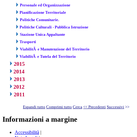
Personale ed Organizzazione
Pianificazione Territoriale
Politiche Comunitarie.
Politiche Culturali - Pubblica Istruzione
Stazione Unica Appaltante
Trasporti
ViabilitÃ e Manutenzione del Territorio
ViabilitÃ e Tutela del Territorio
2015
2014
2013
2012
2011
Espandi tutto
Comprimi tutto
Cerca
<< Precedenti
Successivi
>>
Informazioni a margine
Accessibilità
|