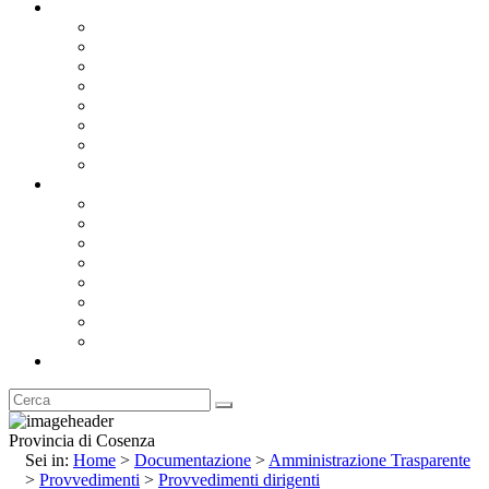
Documentazione
Albo Pretorio OnLine
Bandi e Avvisi di Gara
Concorsi e ricerca personale
Bilanci
Amministrazione Trasparente
Statuto
Regolamenti
Provincia
Stemma e Gonfalone
Palazzo della Provincia
Le Sedi della Provincia
Territorio
I Comuni
Enti e Istituzioni
Rubrica
Provincia di Cosenza
Sei in:
Home
>
Documentazione
>
Amministrazione Trasparente
>
Provvedimenti
>
Provvedimenti dirigenti