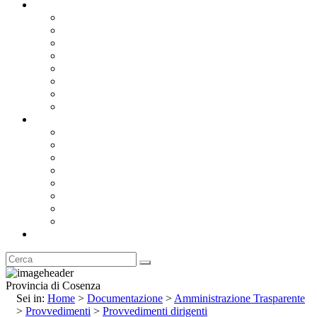
Documentazione
Albo Pretorio OnLine
Bandi e Avvisi di Gara
Concorsi e ricerca personale
Bilanci
Amministrazione Trasparente
Statuto
Regolamenti
Provincia
Stemma e Gonfalone
Palazzo della Provincia
Le Sedi della Provincia
Territorio
I Comuni
Enti e Istituzioni
Rubrica
Provincia di Cosenza
Sei in:
Home
>
Documentazione
>
Amministrazione Trasparente
>
Provvedimenti
>
Provvedimenti dirigenti