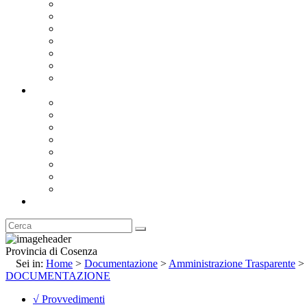
Bandi e Avvisi di Gara
Concorsi e ricerca personale
Bilanci
Amministrazione Trasparente
Statuto
Regolamenti
Provincia
Stemma e Gonfalone
Palazzo della Provincia
Le Sedi della Provincia
Territorio
I Comuni
Enti e Istituzioni
Rubrica
Provincia di Cosenza
Sei in:
Home
>
Documentazione
>
Amministrazione Trasparente
>
DOCUMENTAZIONE
√ Provvedimenti