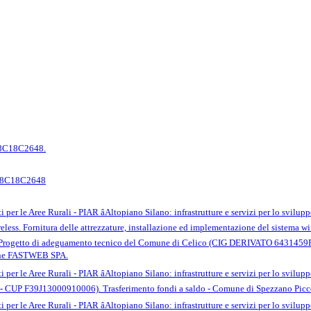
Z8C18C2648.
 Z8C18C2648
 per le Aree Rurali - PIAR âAltopiano Silano: infrastrutture e servizi per lo sviluppo
ireless. Fornitura delle attrezzature, installazione ed implementazione del siste
el Progetto di adeguamento tecnico del Comune di Celico (CIG DERIVATO 64
one FASTWEB SPA.
 per le Aree Rurali - PIAR âAltopiano Silano: infrastrutture e servizi per lo sviluppo
 CUP F39J13000910006). Trasferimento fondi a saldo - Comune di Spezzano Picc
 per le Aree Rurali - PIAR âAltopiano Silano: infrastrutture e servizi per lo sviluppo