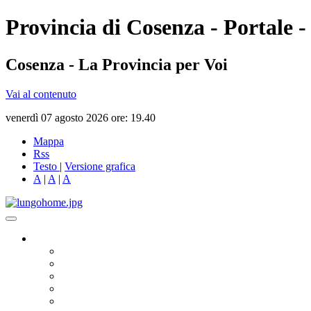
Provincia di Cosenza - Portale -
Cosenza - La Provincia per Voi
Vai al contenuto
venerdì 07 agosto 2026 ore: 19.40
Mappa
Rss
Testo
|
Versione grafica
A
|
A
|
A
Governo
Presidente
Consiglio Provinciale
Consiglieri Delegati
Assemblea dei Sindaci
Commissioni Consiliari