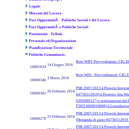
Legale
Mercato del Lavoro
Pari OpportunitÃ - Politiche Sociali e del Lavoro
Pari OpportunitÃ e Politiche Sociali
Patrimonio - Tributi
Personale ed Organizzazione
Pianificazione Territoriale
Politiche Comunitarie.
Rete WIFI. Provvedimenti. CIG 
14 Giugno 2016
16001024
Rete WiFi - Provvedimenti. CIG
3 Marzo 2016
16000340
PSR 2007/2013 â Progetti Integrati
26 Febbraio 2016
16000302
84750512919) â Progetto Sila W
6395090337) e realizzazione d
F39J13000910006) â Liquidazi
PSR 2007/2013 â Progetti Integrati
25 Febbraio 2016
16000278
(Domanda di aiuto 84750512919 -
PSR 2007/2013 â Progetti Integrati