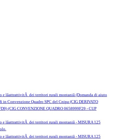
 e lâattrattivitÃ dei territori rurali montaniâ (Domanda di aiuto
ma wifi in Convenzione Quadro SPC del Cnipa (CIG DERIVATO
31459FD9) (CIG CONVENZIONE QUADRO 0658999F29 - CUP
 e lâattrattivitÃ dei territori rurali montaniâ - MISURA 125
olo.
 e lâattrattivitÃ dei territori rurali montaniâ - MISURA 125