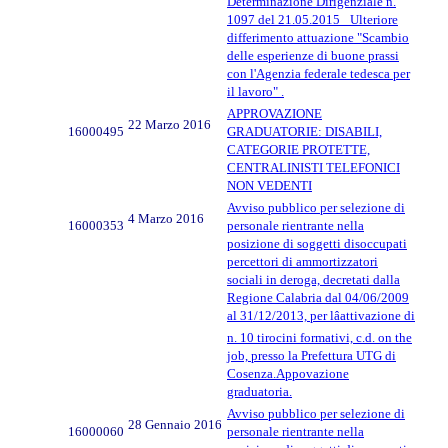
Determinazione Dirigenziale n.
1097 del 21.05.2015_ Ulteriore
differimento attuazione "Scambio
delle esperienze di buone prassi
con l'Agenzia federale tedesca per
il lavoro" .
APPROVAZIONE
22 Marzo 2016
16000495
GRADUATORIE: DISABILI,
CATEGORIE PROTETTE,
CENTRALINISTI TELEFONICI
NON VEDENTI
Avviso pubblico per selezione di
4 Marzo 2016
16000353
personale rientrante nella
posizione di soggetti disoccupati
percettori di ammortizzatori
sociali in deroga, decretati dalla
Regione Calabria dal 04/06/2009
al 31/12/2013, per lâattivazione di
n. 10 tirocini formativi, c.d. on the
job, presso la Prefettura UTG di
Cosenza.Appovazione
graduatoria.
Avviso pubblico per selezione di
28 Gennaio 2016
16000060
personale rientrante nella