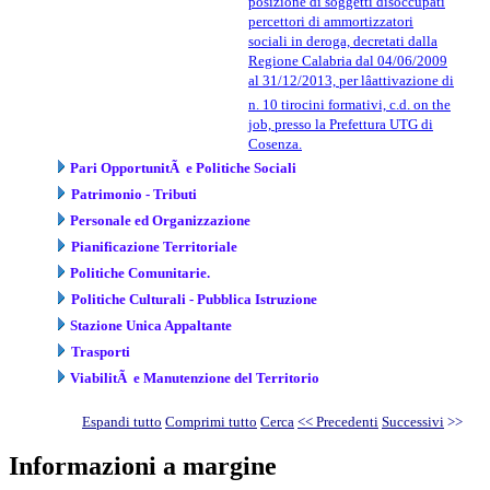
posizione di soggetti disoccupati
percettori di ammortizzatori
sociali in deroga, decretati dalla
Regione Calabria dal 04/06/2009
al 31/12/2013, per lâattivazione di
n. 10 tirocini formativi, c.d. on the
job, presso la Prefettura UTG di
Cosenza.
Pari OpportunitÃ e Politiche Sociali
Patrimonio - Tributi
Personale ed Organizzazione
Pianificazione Territoriale
Politiche Comunitarie.
Politiche Culturali - Pubblica Istruzione
Stazione Unica Appaltante
Trasporti
ViabilitÃ e Manutenzione del Territorio
Espandi tutto
Comprimi tutto
Cerca
<< Precedenti
Successivi
>>
Informazioni a margine