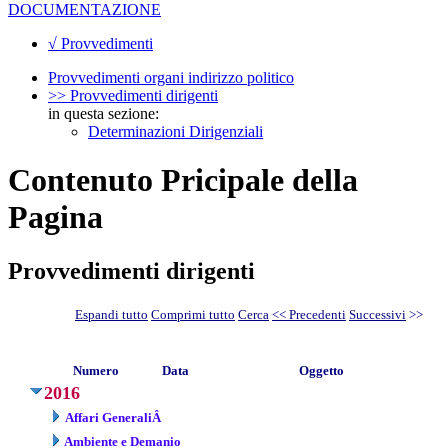
DOCUMENTAZIONE
√ Provvedimenti
Provvedimenti organi indirizzo politico
>> Provvedimenti dirigenti
in questa sezione:
Determinazioni Dirigenziali
Contenuto Pricipale della
Pagina
Provvedimenti dirigenti
Espandi tutto
Comprimi tutto
Cerca
<< Precedenti
Successivi
>>
Numero
Data
Oggetto
2016
Affari GeneraliÂ
Ambiente e Demanio