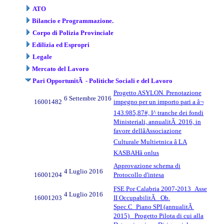
ATO
Bilancio e Programmazione.
Corpo di Polizia Provinciale
Edilizia ed Espropri
Legale
Mercato del Lavoro
Pari OpportunitÃ - Politiche Sociali e del Lavoro
Progetto ASYLON. Prenotazione
6 Settembre 2016
16001482
impegno per un importo pari a â¬
143.985,87#, I^ tranche dei fondi
Ministeriali, annualitÃ 2016, in
favore dellâAssociazione
Culturale Multietnica â LA
KASBAHâ onlus
Approvazione schema di
4 Luglio 2016
16001204
Protocollo d'intesa
FSE Por Calabria 2007-2013_Asse
4 Luglio 2016
16001203
II OccupabilitÃ _Ob.
Spec.C_Piano SPI (annualitÃ
2015)_ Progetto Pilota di cui alla