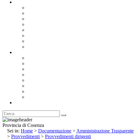
Documentazione
Albo Pretorio OnLine
Bandi e Avvisi di Gara
Concorsi e ricerca personale
Bilanci
Amministrazione Trasparente
Statuto
Regolamenti
Provincia
Stemma e Gonfalone
Palazzo della Provincia
Le Sedi della Provincia
Territorio
I Comuni
Enti e Istituzioni
Rubrica
Provincia di Cosenza
Sei in:
Home
>
Documentazione
>
Amministrazione Trasparente
>
Provvedimenti
>
Provvedimenti dirigenti