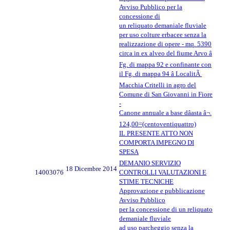
Avviso Pubblico per la
concessione di
un reliquato demaniale fluviale
per uso colture erbacee senza la
realizzazione di opere - mq. 5390
circa in ex alveo del fiume Arvo â
Fg. di mappa 92 e confinante con
il Fg. di mappa 94 â LocalitÃ
Macchia Critelli in agro del
Comune di San Giovanni in Fiore
-
Canone annuale a base dâasta â¬.
124,00=(centoventiquattro)
IL PRESENTE ATTO NON
COMPORTA IMPEGNO DI
SPESA
DEMANIO SERVIZIO
18 Dicembre 2014
14003076
CONTROLLI VALUTAZIONI E
STIME TECNICHE
Approvazione e pubblicazione
Avviso Pubblico
per la concessione di un reliquato
demaniale fluviale
ad uso parcheggio senza la