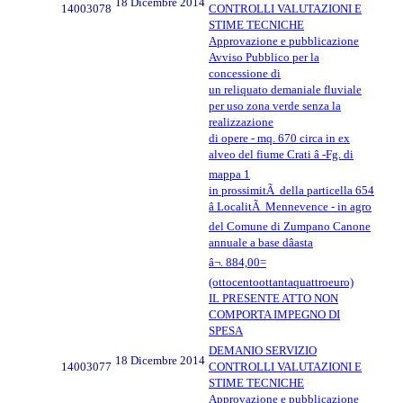
18 Dicembre 2014
14003078
CONTROLLI VALUTAZIONI E
STIME TECNICHE
Approvazione e pubblicazione
Avviso Pubblico per la
concessione di
un reliquato demaniale fluviale
per uso zona verde senza la
realizzazione
di opere - mq. 670 circa in ex
alveo del fiume Crati â -Fg. di
mappa 1
in prossimitÃ della particella 654
â LocalitÃ Mennevence - in agro
del Comune di Zumpano Canone
annuale a base dâasta
â¬. 884,00=
(ottocentoottantaquattroeuro)
IL PRESENTE ATTO NON
COMPORTA IMPEGNO DI
SPESA
DEMANIO SERVIZIO
18 Dicembre 2014
14003077
CONTROLLI VALUTAZIONI E
STIME TECNICHE
Approvazione e pubblicazione