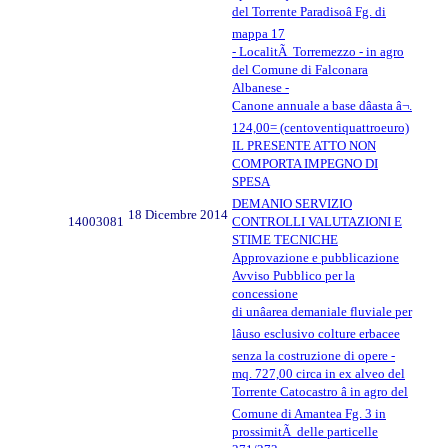
del Torrente Paradisoâ Fg. di
mappa 17
- LocalitÃ Torremezzo - in agro
del Comune di Falconara
Albanese -
Canone annuale a base dâasta â¬.
124,00= (centoventiquattroeuro)
IL PRESENTE ATTO NON
COMPORTA IMPEGNO DI
SPESA
DEMANIO SERVIZIO
18 Dicembre 2014
14003081
CONTROLLI VALUTAZIONI E
STIME TECNICHE
Approvazione e pubblicazione
Avviso Pubblico per la
concessione
di unâarea demaniale fluviale per
lâuso esclusivo colture erbacee
senza la costruzione di opere -
mq. 727,00 circa in ex alveo del
Torrente Catocastro â in agro del
Comune di Amantea Fg. 3 in
prossimitÃ delle particelle