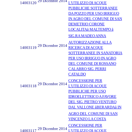
29 Dicembre 2014
14003120
L'UTILIZZO DI ACQUE
PUBBLICHE SOTTERRANEE
DA POZZO PER USO IRRIGUO
IN AGRO DEL COMUNE DI SAN
DEMETRIO CORONE
LOCALITAâ MALTEMPO â
SIG.RA MADEO ANNA
AUTORIZZAZIONE ALLA
29 Dicembre 2014
14003119
RICERCA DI ACQUE
SOTTERRANEE IN SANATORIA
PER USO IRRIGUO IN AGRO
DEL COMUNE DI ROSSANO
CALABRO SIG. PERRI
CATALDO
CONCESSIONE PER
29 Dicembre 2014
14003118
L'UTILIZZO DI ACQUE
PUBBLICHE PER USO
IDROELETTRICO A FAVORE
DEL SIG. PIETRO VENTURO
DAL VALLONE âBERARDAâ IN
AGRO DEL COMUNE DI SAN
VINCENZO LA COSTA
CONCESSIONE PER
29 Dicembre 2014
14003117
L'UTILIZZO DI ACQUE