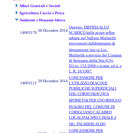
Affari Generali e Sociali
Agricoltura Caccia e Pesca
Ambiente e Demanio Idrico
Oggetto: DIFFIDA ALLO
30 Dicembre 2014
14003170
SCARICO delle acque reflue
urbane nel Vallone Mulinelle
provenienti dallâimpianto di
depurazione sito in Loc.
Mulinelle a servizio del Comune
di Spezzano della Sila (CS).
D.Lgs. 152/2006 e ss.mm. ed ii. e
L. R. 10/1997.
CONCESSIONE PER
29 Dicembre 2014
14003121
L'UTILIZZO DI ACQUE
PUBBLICHE SUPERFICIALI
DAL CORSO DâACQUA
âPOMETOâ PER USO IRRIGUO
IN AGRO DEL COMUNE DI
CORIGLIANO CALABRO
LOCALITAâ SPECCHIALE â
SIG. PALMIERI ALDO
CONCESSIONE PER