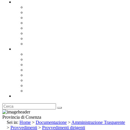
Documentazione
Albo Pretorio OnLine
Bandi e Avvisi di Gara
Concorsi e ricerca personale
Bilanci
Amministrazione Trasparente
Statuto
Regolamenti
Provincia
Stemma e Gonfalone
Palazzo della Provincia
Le Sedi della Provincia
Territorio
I Comuni
Enti e Istituzioni
Rubrica
Provincia di Cosenza
Sei in:
Home
>
Documentazione
>
Amministrazione Trasparente
>
Provvedimenti
>
Provvedimenti dirigenti