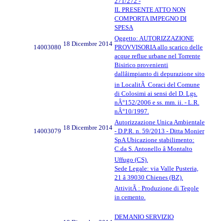
271/272 -
IL PRESENTE ATTO NON
COMPORTA IMPEGNO DI
SPESA
Oggetto: AUTORIZZAZIONE
18 Dicembre 2014
14003080
PROVVISORIA allo scarico delle
acque reflue urbane nel Torrente
Bisirico provenienti
dallâimpianto di depurazione sito
in LocalitÃ Coraci del Comune
di Colosimi ai sensi del D. Lgs.
nÂ°152/2006 e ss. mm. ii. - L.R.
nÂ°10/1997.
Autorizzazione Unica Ambientale
18 Dicembre 2014
14003079
- D.P.R. n. 59/2013 - Ditta Monier
SpA Ubicazione stabilimento:
C.da S. Antonello â Montalto
Uffugo (CS).
Sede Legale: via Valle Pusteria,
21 â 39030 Chienes (BZ).
AttivitÃ : Produzione di Tegole
in cemento.
DEMANIO SERVIZIO