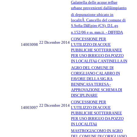
Galatrella delle acque reflue
urbane provenienti dallâimpianto
di depurazione ubicato in
localitÃ Cancello del comune di
S.Sofia DâEpiro (CS). D.L.gs
n.152/06 e ss. mm.ii. - DIFFIDA
CONCESSIONE PER
22 Dicembre 2014
14003098
L'UTILIZZO DI ACQUE
PUBBLICHE SOTTERRANEE
PER USO IRRIGUO DA POZZO
IN LOCALITAâ CANTINELLA IN
AGRO DEL COMUNE DI
CORIGLIANO CALABRO IN
FAVORE DELLA SIG.RA
BENINCASA TERESA -
APPROVAZIONE SCHEMA DI
DISCIPLINARE
CONCESSIONE PER
22 Dicembre 2014
14003097
L'UTILIZZO DI ACQUE
PUBBLICHE SOTTERRANEE
PER USO IRRIGUO DA POZZO
IN LOCALITAâ
MASTROGIACOMO IN AGRO
DEL COMUNE DI CORIGLIANO