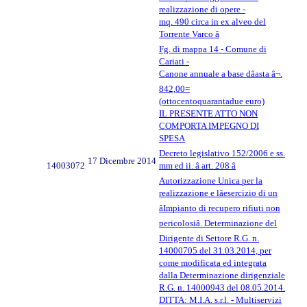
realizzazione di opere -
mq. 490 circa in ex alveo del
Torrente Varco â
Fg. di mappa 14 - Comune di
Cariati -
Canone annuale a base dâasta â¬.
842,00=
(ottocentoquarantadue euro)
IL PRESENTE ATTO NON
COMPORTA IMPEGNO DI
SPESA
Decreto legislativo 152/2006 e ss.
17 Dicembre 2014
14003072
mm ed ii. â art. 208 â
Autorizzazione Unica per la
realizzazione e lâesercizio di un
âImpianto di recupero rifiuti non
pericolosiâ. Determinazione del
Dirigente di Settore R.G. n.
14000705 del 31.03.2014, per
come modificata ed integrata
dalla Determinazione dirigenziale
R.G. n. 14000943 del 08.05.2014.
DITTA: M.I.A. s.r.l. - Multiservizi