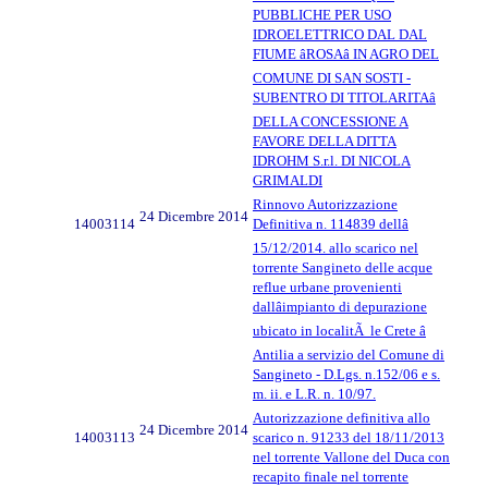
PUBBLICHE PER USO
IDROELETTRICO DAL DAL
FIUME âROSAâ IN AGRO DEL
COMUNE DI SAN SOSTI -
SUBENTRO DI TITOLARITAâ
DELLA CONCESSIONE A
FAVORE DELLA DITTA
IDROHM S.r.l. DI NICOLA
GRIMALDI
Rinnovo Autorizzazione
24 Dicembre 2014
14003114
Definitiva n. 114839 dellâ
15/12/2014. allo scarico nel
torrente Sangineto delle acque
reflue urbane provenienti
dallâimpianto di depurazione
ubicato in localitÃ le Crete â
Antilia a servizio del Comune di
Sangineto - D.Lgs. n.152/06 e s.
m. ii. e L.R. n. 10/97.
Autorizzazione definitiva allo
24 Dicembre 2014
14003113
scarico n. 91233 del 18/11/2013
nel torrente Vallone del Duca con
recapito finale nel torrente