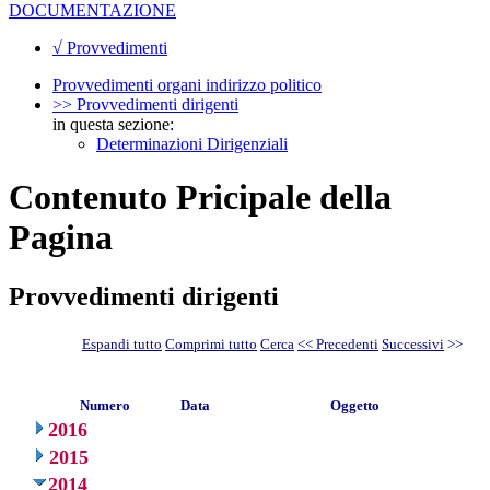
DOCUMENTAZIONE
√ Provvedimenti
Provvedimenti organi indirizzo politico
>> Provvedimenti dirigenti
in questa sezione:
Determinazioni Dirigenziali
Contenuto Pricipale della
Pagina
Provvedimenti dirigenti
Espandi tutto
Comprimi tutto
Cerca
<< Precedenti
Successivi
>>
Numero
Data
Oggetto
2016
2015
2014