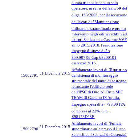
durata triennale con un solo
operatore, ai sensi dellâart. 59 del
d.lgs. 163/2006, per lâesecuzione
dei lavori di âManutenzione
ordinaria e straordinaria e pronto
intervento negli edifici adibiti ad
istituti Scolastici e Caserme VV.F.
anno 2015/2018. Prenotazione
impegno di spesa di â¬
859.997,99 Cap.68200101
esercizio 2015.
Affidamento lavori di "Ripristino
31 Dicembre 2015
15002791
del sistema di monitoraggio
strumentale del muro di sostegno
retrostante l'edificio sede
dell'IPSC di Oriolo". Ditta MIC
TEAM di Gaetano DâAquila.
Impegno spesa di â¬ 793,00 IVA
compresa al 22%. GIG:
Z98173D68F.
Affidamento lavori di "Pulizia
31 Dicembre 2015
15002790
straordinaria aule presso il Liceo
Scientifico âScorzaâ di Cosenzaâ