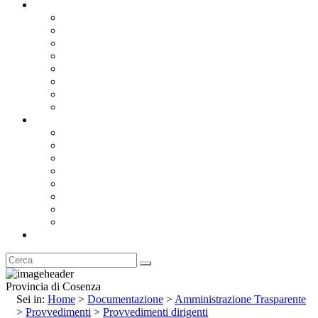
Documentazione
Albo Pretorio OnLine
Bandi e Avvisi di Gara
Concorsi e ricerca personale
Bilanci
Amministrazione Trasparente
Statuto
Regolamenti
Provincia
Stemma e Gonfalone
Palazzo della Provincia
Le Sedi della Provincia
Territorio
I Comuni
Enti e Istituzioni
Rubrica
Provincia di Cosenza
Sei in:
Home
>
Documentazione
>
Amministrazione Trasparente
>
Provvedimenti
>
Provvedimenti dirigenti