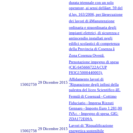
durata triennale con un solo
operatore, ai sensi dellâart. 59 del
d.lgs. 163/2006, per lâesecuzione
dei lavori di âManutenzione
ordinaria e straordinaria degli
impianti elettrici, di sicurezza e
antincendio installati negli
edifici scolastici di competenza
della Provincia di Cosenza â
Zona Cosenza Ovestâ.
Prenotazione impegno di spesa
(CIG 645666722A CUP
F83G15000440003).
Affidamento lavori di
29 Dicembre 2015
15002759
"Riparazione degli infissi della
palestra del liceo Scientifico âE.
Fermiâ di Cosenzaâ - Cottimo
Fiduciario - Impresa Rizzuti
Gennaro - Importo Euro 1.281,00
IVA c. - Impegno di spesa. GIG:
ZDA172E09A.
Lavori di "Riqualificazione
29 Dicembre 2015
15002758
energetica sostenibile