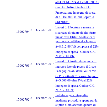
allâOPCM 3274 del 20/03/2003 e
s.m.i.âsu Istituti Scolastici .
Prenotazione Impegno di spesa.
di â¬ 150.000,00 sul Capitolo
66120101.
Lavori di âPotatura e messa in
31 Dicembre 2015
15002794
sicurezza di piante di alto fusto
presso vari Istituti Scolastici di
pertinenza dellâEnteâ - Importo
â¬ 8.912,86 IVA compresa al 22%.
Impegno di spesa - Codice GIG:
ZD817D2D86.
Lavori di âSostituzione porta di
31 Dicembre 2015
15002793
ingresso laterale presso il Liceo
Pedagogico âL. della Valleâ via
G. Picciotto di Cosenza - Importo
â¬ 5.000,00 oltre IVA al 22%.
Impegno di spesa. Codice GIG:
ZC217D2C7F.
Indizione gara dâappalto
31 Dicembre 2015
15002792
mediante procedura aperta per la
stipula di un accordo quadro di