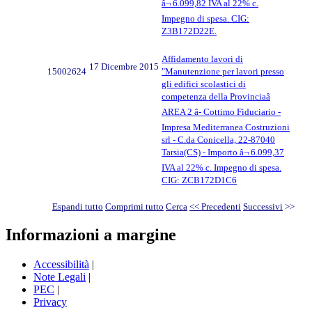
â¬ 6.099,82 IVA al 22% c.
Impegno di spesa. CIG:
Z3B172D22E.
Affidamento lavori di
17 Dicembre 2015
15002624
"Manutenzione per lavori presso
gli edifici scolastici di
competenza della Provinciaâ
AREA 2 â- Cottimo Fiduciario -
Impresa Mediterranea Costruzioni
srl - C.da Conicella, 22-87040
Tarsia(CS) - Importo â¬ 6.099,37
IVA al 22% c. Impegno di spesa.
CIG: ZCB172D1C6
Espandi tutto
Comprimi tutto
Cerca
<< Precedenti
Successivi
>>
Informazioni a margine
Accessibilità
|
Note Legali
|
PEC
|
Privacy