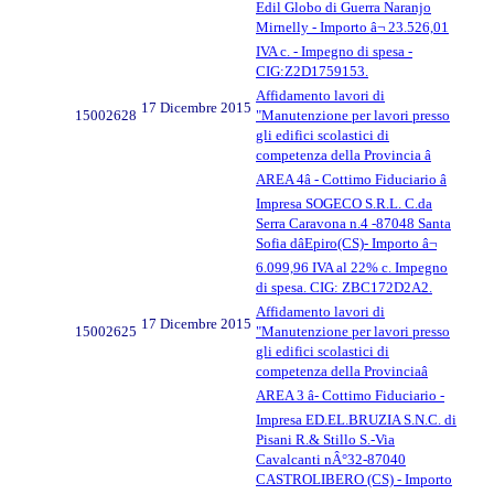
Edil Globo di Guerra Naranjo
Mirnelly - Importo â¬ 23.526,01
IVA c. - Impegno di spesa -
CIG:Z2D1759153.
Affidamento lavori di
17 Dicembre 2015
15002628
"Manutenzione per lavori presso
gli edifici scolastici di
competenza della Provincia â
AREA 4â - Cottimo Fiduciario â
Impresa SOGECO S.R.L. C.da
Serra Caravona n.4 -87048 Santa
Sofia dâEpiro(CS)- Importo â¬
6.099,96 IVA al 22% c. Impegno
di spesa. CIG: ZBC172D2A2.
Affidamento lavori di
17 Dicembre 2015
15002625
"Manutenzione per lavori presso
gli edifici scolastici di
competenza della Provinciaâ
AREA 3 â- Cottimo Fiduciario -
Impresa ED.EL.BRUZIA S.N.C. di
Pisani R.& Stillo S.-Via
Cavalcanti nÂ°32-87040
CASTROLIBERO (CS) - Importo