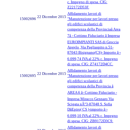
c. Impegno di spesa. CIG:
Z22172D53F.
Affidamento lavori di
22 Dicembre 2015
15002696
"Manutenzione per lavori presso
gli edifici scolastici di
competenza della Provinciaâ Area
7â - Cottimo Fiduciario â Impresa
EUROIMPIANTI SAS di Groccia
Angelo ,Via Pagliaspito n.51-
87043 Bisignano(CS)- Importo â¬
6.099,74 IVA al 22% c. Impegno
di spesa. CIG: Z74172D4CC.
Affidamento lavori di
22 Dicembre 2015
15002695
"Manutenzione per lavori presso
gli edifici scolastici di
competenza della Provincia â
AREA 6 â- Cottimo Fiduciario -
Impresa Miracco Gennaro Via
Scigata nÂ°3-87048 S. Sofia
DâEpiro( CS )-importo â¬
6.099,10 IVA al 22% c. Impegno
di spesa. CIG: ZB9172D3C9.
Affidamento lavori di