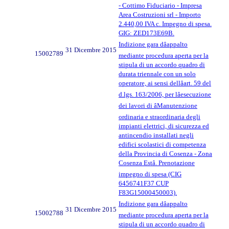
- Cottimo Fiduciario - Impresa
Area Costruzioni srl - Importo
2.440,00 IVA c. Impegno di spesa.
GIG: ZED173E69B.
Indizione gara dâappalto
31 Dicembre 2015
15002789
mediante procedura aperta per la
stipula di un accordo quadro di
durata triennale con un solo
operatore, ai sensi dellâart. 59 del
d.lgs. 163/2006, per lâesecuzione
dei lavori di âManutenzione
ordinaria e straordinaria degli
impianti elettrici, di sicurezza ed
antincendio installati negli
edifici scolastici di competenza
della Provincia di Cosenza - Zona
Cosenza Estâ. Prenotazione
impegno di spesa (CIG
6456741F37 CUP
F83G15000450003).
Indizione gara dâappalto
31 Dicembre 2015
15002788
mediante procedura aperta per la
stipula di un accordo quadro di