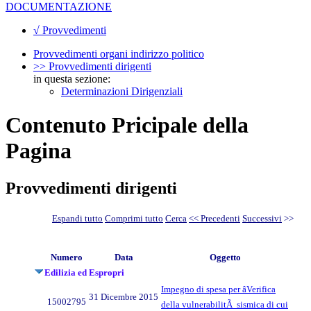
DOCUMENTAZIONE
√ Provvedimenti
Provvedimenti organi indirizzo politico
>> Provvedimenti dirigenti
in questa sezione:
Determinazioni Dirigenziali
Contenuto Pricipale della
Pagina
Provvedimenti dirigenti
Espandi tutto
Comprimi tutto
Cerca
<< Precedenti
Successivi
>>
Numero
Data
Oggetto
Edilizia ed Espropri
Impegno di spesa per âVerifica
31 Dicembre 2015
15002795
della vulnerabilitÃ sismica di cui