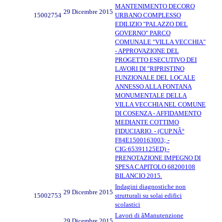
MANTENIMENTO DECORO
29 Dicembre 2015
15002754
URBANO COMPLESSO
EDILIZIO "PALAZZO DEL
GOVERNO" PARCO
COMUNALE "VILLA VECCHIA"
- APPROVAZIONE DEL
PROGETTO ESECUTIVO DEI
LAVORI DI "RIPRISTINO
FUNZIONALE DEL LOCALE
ANNESSO ALLA FONTANA
MONUMENTALE DELLA
VILLA VECCHIA NEL COMUNE
DI COSENZA - AFFIDAMENTO
MEDIANTE COTTIMO
FIDUCIARIO. - (CUP.NÂ°
F84E1500163003; -
CIG:65391125ED) -
PRENOTAZIONE IMPEGNO DI
SPESA CAPITOLO 68200108
BILANCIO 2015.
Indagini diagnostiche non
29 Dicembre 2015
15002753
strutturali su solai edifici
scolastici
Lavori di âManutenzione
29 Dicembre 2015