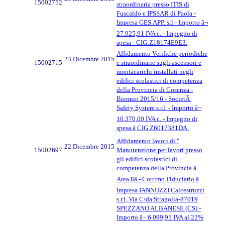
15002752
straordinaria presso ITIS di
Fuscaldo e IPSSAR di Paola -
Impresa GES.APP. srl - Importo â¬
27.925,91 IVA c. - Impegno di
spesa - CIG:Z18174E9E3.
Affidamento Verifiche periodiche
23 Dicembre 2015
15002715
e straordinarie sugli ascensori e
montacarichi installati negli
edifici scolastici di competenza
della Provincia di Cosenza -
Biennio 2015/16 - SocietÃ
Safety System s.r.l. - Importo â¬
10.370,00 IVA c. - Impegno di
spesa â CIG Z6017381DA.
Affidamento lavori di "
22 Dicembre 2015
15002697
Manutenzione per lavori presso
gli edifici scolastici di
competenza della Provincia â
Area 8â - Cottimo Fiduciario â
Impresa IANNUZZI Calcestruzzi
s.r.l.,Via C/da Stragolia-87019
SPEZZANO ALBANESE (CS) -
Importo â¬ 6.099,95 IVA al 22%