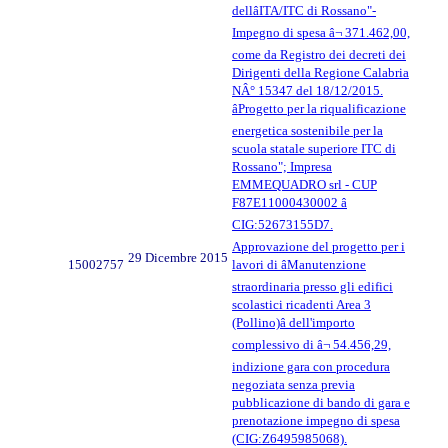
dellâITA/ITC di Rossano"-
Impegno di spesa â¬ 371.462,00,
come da Registro dei decreti dei
Dirigenti della Regione Calabria
NÂ° 15347 del 18/12/2015.
âProgetto per la riqualificazione
energetica sostenibile per la
scuola statale superiore ITC di
Rossano"; Impresa
EMMEQUADRO srl - CUP
F87E11000430002 â
CIG:52673155D7.
Approvazione del progetto per i
29 Dicembre 2015
15002757
lavori di âManutenzione
straordinaria presso gli edifici
scolastici ricadenti Area 3
(Pollino)â dell'importo
complessivo di â¬ 54.456,29,
indizione gara con procedura
negoziata senza previa
pubblicazione di bando di gara e
prenotazione impegno di spesa
(CIG:Z6495985068).