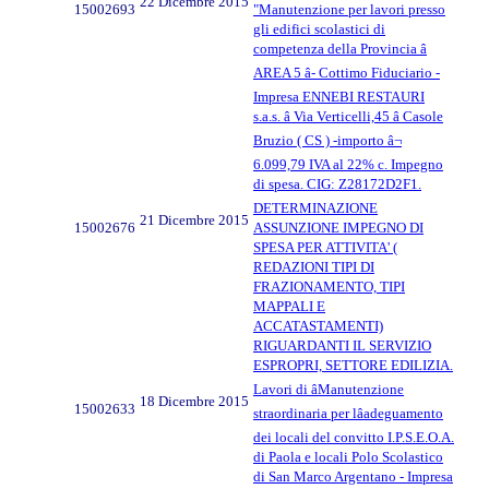
22 Dicembre 2015
15002693
"Manutenzione per lavori presso
gli edifici scolastici di
competenza della Provincia â
AREA 5 â- Cottimo Fiduciario -
Impresa ENNEBI RESTAURI
s.a.s. â Via Verticelli,45 â Casole
Bruzio ( CS ) -importo â¬
6.099,79 IVA al 22% c. Impegno
di spesa. CIG: Z28172D2F1.
DETERMINAZIONE
21 Dicembre 2015
15002676
ASSUNZIONE IMPEGNO DI
SPESA PER ATTIVITA' (
REDAZIONI TIPI DI
FRAZIONAMENTO, TIPI
MAPPALI E
ACCATASTAMENTI)
RIGUARDANTI IL SERVIZIO
ESPROPRI, SETTORE EDILIZIA.
Lavori di âManutenzione
18 Dicembre 2015
15002633
straordinaria per lâadeguamento
dei locali del convitto I.P.S.E.O.A.
di Paola e locali Polo Scolastico
di San Marco Argentano - Impresa