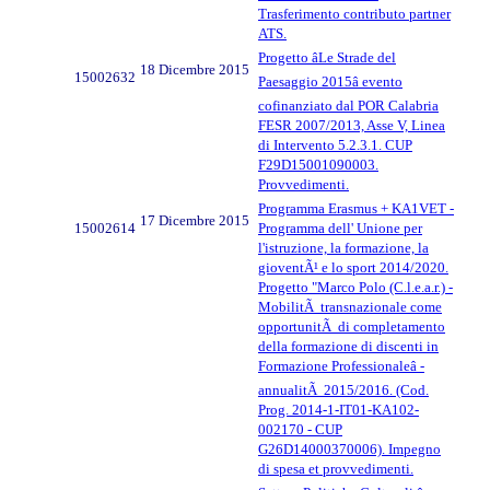
Trasferimento contributo partner
ATS.
Progetto âLe Strade del
18 Dicembre 2015
15002632
Paesaggio 2015â evento
cofinanziato dal POR Calabria
FESR 2007/2013, Asse V, Linea
di Intervento 5.2.3.1. CUP
F29D15001090003.
Provvedimenti.
Programma Erasmus + KA1VET -
17 Dicembre 2015
15002614
Programma dell' Unione per
l'istruzione, la formazione, la
gioventÃ¹ e lo sport 2014/2020.
Progetto "Marco Polo (C.l.e.a.r.) -
MobilitÃ transnazionale come
opportunitÃ di completamento
della formazione di discenti in
Formazione Professionaleâ -
annualitÃ 2015/2016. (Cod.
Prog. 2014-1-IT01-KA102-
002170 - CUP
G26D14000370006). Impegno
di spesa et provvedimenti.