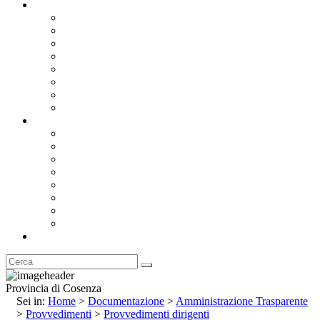
Documentazione
Albo Pretorio OnLine
Bandi e Avvisi di Gara
Concorsi e ricerca personale
Bilanci
Amministrazione Trasparente
Statuto
Regolamenti
Provincia
Stemma e Gonfalone
Palazzo della Provincia
Le Sedi della Provincia
Territorio
I Comuni
Enti e Istituzioni
Rubrica
Provincia di Cosenza
Sei in:
Home
>
Documentazione
>
Amministrazione Trasparente
>
Provvedimenti
>
Provvedimenti dirigenti