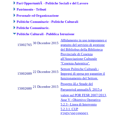
Pari OpportunitÃ - Politiche Sociali e del Lavoro
Patrimonio - Tributi
Personale ed Organizzazione
Politiche Comunitarie - Politiche Culturali
Politiche Comunitarie.
Politiche Culturali - Pubblica Istruzione
Affidamento in uso temporaneo e
30 Dicembre 2015
15002765
gratuito del servizio di gestione
del Bibliobus della Biblioteca
Provinciale di Cosenza
all'Associazione Culturale
"Cosenza Autentica".
Settore Politiche Culturali -
22 Dicembre 2015
15002689
Impegni di spesa per garantire il
funzionamento del Settore.
Progetto âLe Strade del
21 Dicembre 2015
15002680
Paesaggioâ annualitÃ 2015 a
valere sul POR FESR 2007/2013,
Asse V - Obiettivo Operativo
5.2.3 - Linea di Intervento
5.2.3.1. CUP
F29D15001090003.