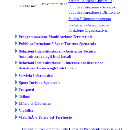
Settore Politiche Culturali â
11 Novembre 2015
15002342
Pubblica Istruzione - Servizio
Pubblica Istruzione â Diritto allo
Studio â Dimensionamento
Scolastico - Assegnazione
Posizione Organizzativa.
Programmazione Pianificazione Territoriale
Pubblica Istruzione â Sport Turismo Spettacolo
Relazioni Interistituzionali - Assistenza Tecnico
Amministrativa agli Enti Locali
Relazioni Interistituzionali - Internazionalizzazione -
Assistenza Tecnica agli Enti Locali
Servizio Informatico
Sport Turismo Spettacolo
Trasporti
Tributi
Ufficio di Gabinetto
Viabilita'
ViabilitÃ e Tutela del Territorio
Espandi tutto
Comprimi tutto
Cerca
<< Precedenti
Successivi
>>